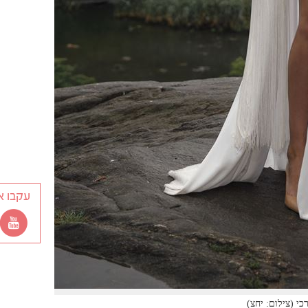
עקבו א
י (צילום: יחצ)