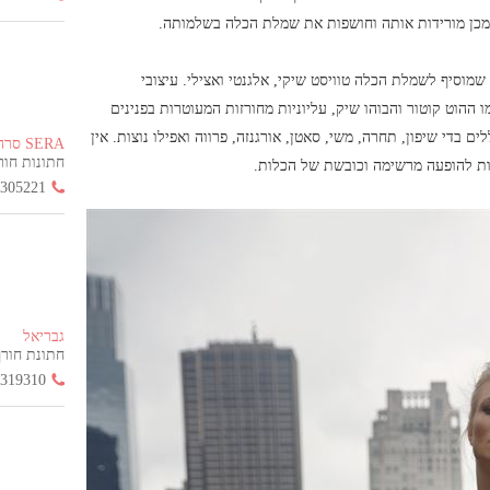
מכן מורידות אותה וחושפות את שמלת הכלה בשלמותה.
שמוסיף לשמלת הכלה טוויסט שיקי, אלגנטי ואצילי. עיצובי
ו ההוט קוטור והבוהו שיק, עליוניות מחורזות המעוטרות בפנינים
ים בדי שיפון, תחרה, משי, סאטן, אורגנזה, פרווה ואפילו נוצות. אין
SERA סרה
חתונות חורף הח
בות להופעה מרשימה וכובשת של הכלות.
3305221
גבריאל
חתונת חורף החל
3319310