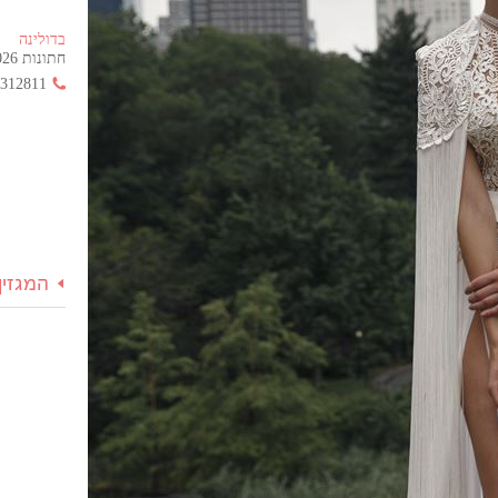
בדולינה
חתונות 2026 החל מ- 355 ש"ח בלבד!
3312811
המגזין