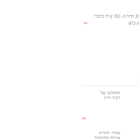
072-
החתונה של
רביד וירין
טזורו: חוויית
אירוח שחושבת