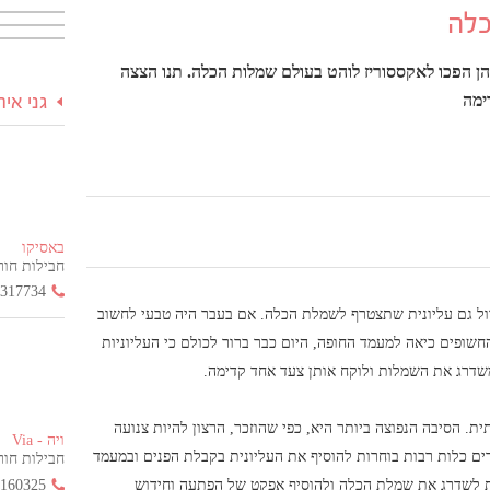
כלה
הן הפכו לאקססוריז לוהט בעולם שמלות הכלה. תנו הצצה
ימה
גני אי
באסיקו
חבילות חור
3317734
ל גם עליונית שתצטרף לשמלת הכלה. אם בעבר היה טבעי לחשוב
שופים כיאה למעמד החופה, היום כבר ברור לכולם כי העליוניות
שדרג את השמלות ולוקח אותן צעד אחד קדימה.
ת. הסיבה הנפוצה ביותר היא, כפי שהוזכר, הרצון להיות צנועה
ויה - Via
ם כלות רבות בוחרות להוסיף את העליונית בקבלת הפנים ובמעמד
חבילות חור
2160325
צות לשדרג את שמלת הכלה ולהוסיף אפקט של הפתעה וחידוש