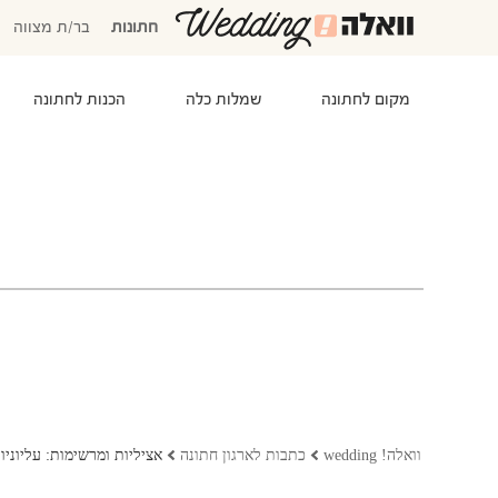
חתונות
בר/ת מצווה
מקום לחתונה
שמלות כלה
הכנות לחתונה
המוזמנים שלי
אישורי הגעה
סידור שולחנות
התקציב שלי
משימות לביצוע
המועדפים שלי
שמלות כלה
וואלה! wedding
כתבות לארגון חתונה
אציליות ומרשימות: עליוני