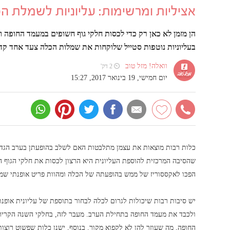
אציליות ומרשימות: עליוניות לשמלת ה
הן מזמן לא כאן רק כדי לכסות חלקי גוף חשופים במעמד החופה ו
בעליוניות נוטפות סטייל שלוקחות את שמלות הכלה צעד אחד קד
וואלה! מזל טוב
⏲ 2 דק'
יום חמישי, 19 בינואר 2017, 15:27
כלות רבות מוצאות את עצמן מתלבטות האם לשלב בהופעתן בערב הגדו
שהסיבה המרכזית להוספת העליונית היא הרצון לכסות את חלקי הגוף הח
הפכו לאקססוריז של ממש בהופעתה של הכלה ומהוות פריט אופנתי שמ
יש סיבות רבות שיכולות לגרום לכלה לבחור בתוספת של עליונית אופנתי
ולכבד את מעמד החופה בתחילת הערב. מעבר לזה, בחלקי השנה הקרירי
החופה, מה שעוזר להן לא לקפוא מקור. בנוסף, ישנן כלות שפשוט רו