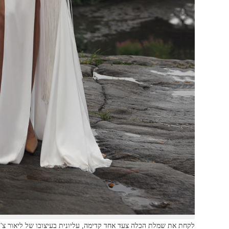
לקחת את שמלת הכלה צעד אחד קדימה, עליונית בעיצובו של ליאור צ'רכ