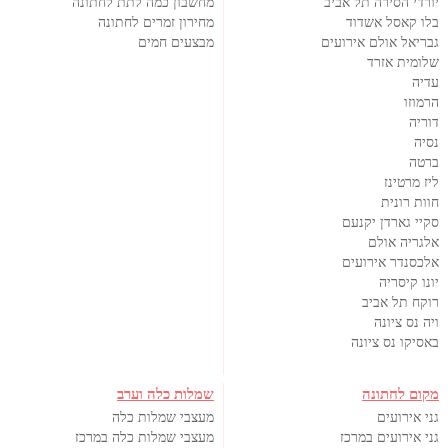
יורדי הסירה תל אביב
מחשבון כמה לתת לחתונה
בלו קאסל אשדוד
מחירון זמרים לחתונה
גבריאל אולם אירועים
מבצעים חמים
שלומית אזרד
עדיה
הרמוזו
דוריה
נסיה
ברטה
ליז מרטינז
חוות רונית
סקיי גארדן יקנעם
אלגריה אולם
אלכסנדר אירועים
יונו קיסריה
רוקח תל אביב
ויה נס ציונה
באסיקו נס ציונה
מקום לחתונה
שמלות כלה וערב
גני אירועים
מעצבי שמלות כלה
גני אירועים במרכז
מעצבי שמלות כלה במרכז