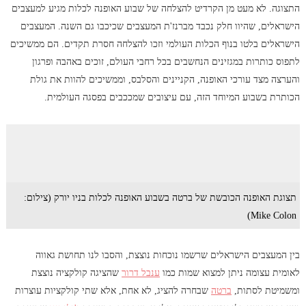
התצוגה. לא מעט מן הקרדיט להצלחה של שבוע האופנה לכלות מגיע למעצבים
הישראלים, שהיוו חלק נכבד מברנז'ת המעצבים שכיכבו גם השנה. המעצבים
הישראלים בלטו בנוף הכלות העולמי וזכו להצלחה חסרת תקדים. הם ממשיכים
לתפוס כותרות במגזינים הנחשבים בכל רחבי העולם, זוכים באהבה ופרגון
והערצה מצד עורכי האופנה, הקניינים והסלבס, וממשיכים להוות את גולת
הכותרת בשבוע המיוחד הזה, עם עיצובים שמככבים בפסגה העולמית.
תצוגת האופנה הכובשת של ברטה בשבוע האופנה לכלות בניו יורק (צילום:
Mike Colon)
בין המעצבים הישראלים שרשמו נוכחות נוצצת, והסבו לנו תחושת גאווה
לאומית עצומה ניתן למצוא שמות כמו
ענבל דרור
שהציגה קולקציה נוצצת
ומשמיטת לסתות,
ברטה
שבחרה להציג, לא אחת, אלא שתי קולקציות עוצרות