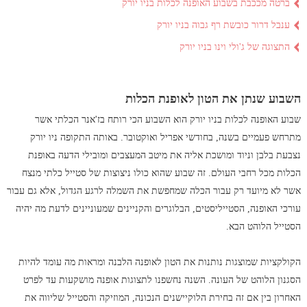
ברטה מככבת בשבוע האופנה לכלות בניו יורק
ענבל דרור כובשת רף גבוה בניו יורק
התצוגה של ג'ולי וינו בניו יורק
השבוע שנתן את הטון לאופנת הכלות
שבוע האופנה לכלות בניו יורק הוא השבוע הכי רותח בז'אנר הכלתי אשר
מתרחש פעמיים בשנה, בחודשי אפריל ואוקטובר. באותה התקופה ניו יורק
נצבעת בלבן וניוד ומושכת אליה את מיטב המעצבים ומובילי הדעה באופנת
הכלות מכל רחבי העולם. זה שבוע שהוא כולו ניצוצות של סטייל כלתי מנצח
אשר לא מיועד רק עבור הכלה שמחפשת את השמלה לרגע הגדול, אלא גם עבור
עורכי האופנה, הסטייליסטים, הבלוגרים והקניינים שמעוניינים לדעת מה יהיה
הסטייל הלוהט הבא.
הקולקציות שמוצגות נותנות את הטון לאופנה הלבנה ומראות מה עומד להיות
הסגנון הלוהט של העונה. השנה נחשפנו לתצוגות אופנה מושקעות עד לפרט
האחרון בין אם זה בחירת הלוקיישנים הנכונה, המוזיקה והסטייל שליווה את