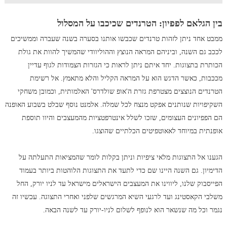
בין הגלאם לפפיון: הטרנדים שכיכבו על המסלול
ממבט אחד ניתן לזהות טרנדים שכבשו אותנו בסערה בשנה שעברה וממשיכים
לככב גם השנה, וביניהם המראה הנוצץ וההוליוודי שהמשיך להוות את גולת
הכותרת בתצוגות. יחד איתם ניתן לראות כי הגזרות הצמודות לגוף עדיין
מככבות, כאשר הדגש הוא על המראה הקליל והלא מתאמץ. אל רשימת
הטרנדים הנוצצים מצטרפת גזרת ה'אופ שולדרס' האלמותית, וכמובן משחקי
השקיפויות שנותנים אפקט מנצח לכל שמלה. אלמנט נוסף שבלט בשבוע האופנה
הם הפפיונים העצומים, שזכו לשלל אינטרפטציות מהמעצבים והיוו תוספת
אופנתית במיוחד לאאוטפיטים הכלתיים שהוצגו.
הגענו אל התצוגות מלאי ציפיות וניתן בקלות לומר שהמציאות התעלתה על
הדימיון. גם השנה היינו שם כדי לתעד את התצוגות הלוהטות ביותר בעמוד
הפייסבוק שלנו, ליווינו את המעצבים הישראלים מישראל עד לניו יורק, החל
משלבי הקאסטינג ועד לרגעי השיא המרגשים שלפני ואחרי התצוגה. עכשיו זה
נגמר וכל מה שנשאר הוא לנופף לשלום לניו-יורק עד לשנה הבאה.