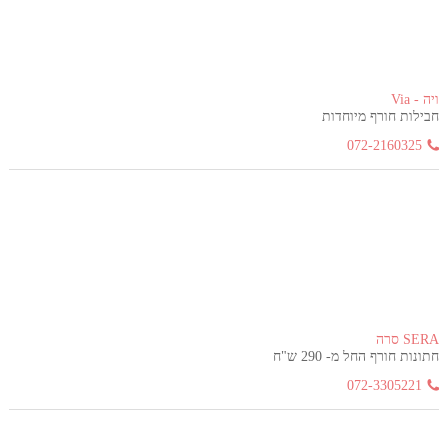
ויה - Via
חבילות חורף מיוחדות
072-2160325
SERA סרה
חתונות חורף החל מ- 290 ש"ח
072-3305221