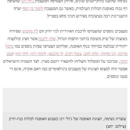
נשימה שהוצגו בלוקיישנים שונים, אליהן הצטרפה המעצבת
ג'ולי וינו
שהציפה
רף גבוה באופנת הכלות העולמית, כאשר גם המעצבת
לימור בן יוסף
יצרה
התעניינות רבה בעיצוביה באירוע חגיגי מלא בסטייל.
מעצבים נוספים שהצטרפו לרכבת האווירית לניו יורק הם
ליז מרטינז
שפיזרה
ניצוצות של שיק משובח ברחבי התפוח הגדול,
אלון ליבנה
אשר הציג קולקציה
ייחודית שבלטה במיוחד בנוף האופנה, ואליהם הצטרפו שמות נוספים כמו
מיכל
מדינה
,
דני מזרחי
,
גליה להב
,
ענבל רביב
,
לי גרבנאו
,
לימור רוזן
,
ליהי הוד
ו
נטע
דובר
, שכיכבו על המסלול והצליחו להשאיר רושם מצוין. לצד השמות הישראלים
אפשר היה למצוא תצוגות של מעצבים בינילאומיים כמו ראם אקרה, אינס די
סנטו ונוספים.
עוצרת נשימה, תצוגת האופנה של ג'ולי וינו בשבוע האופנה לכלות בניו-יורק
(צילום: יחצ)