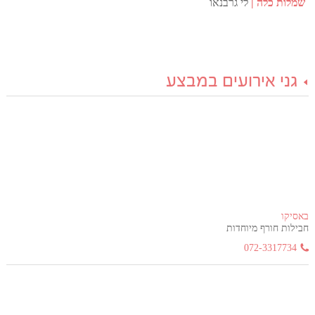
שמלות כלה
לי גרבנאו
גני אירועים במבצע
באסיקו
חבילות חורף מיוחדות
072-3317734