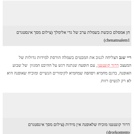
חן אמסלם כובשת בשמלת ערב של גדי אלימלך (צילום מסך אינסטגרם
chenamsalem1)
ריי שגב
הצליחה לגנוב את המבטים בשמלה הורסת למידות גדולות של
המעצב
דרור קונטנטו
, עם הופעה שנתנה דגש על ההיבט המגוון של שבוע
האופנה, בדגם מחמיא ויפהפה שמחמיא לקימורים הנשיים ומוכיח שאופנה היא
לא רק לנשים רזות.
דרור קונטנטו מוכיח שלאופנה אין מידות (צילום מסך אינסטגרם
drorkontento)