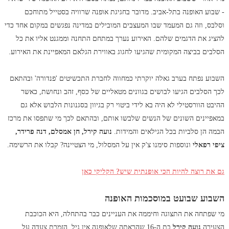
- שבוע האופנה בתל-אביב. מדובר בחגיגת אופנה שרוויה בסטייל מתוחכם
וסלבס, וזה גם המעמד שבו המעצבים המובילים במדינה נפגשים במקום אחד כדי
להציג את הדגמים שלהם. האירוע נערך במתחם התחנה וממגנט אליו את כל
הסלבים בביצה המקומית שהגיעו לחגוג באווירת הגלאם המאפיינת את האירוע.
השבוע נפתח בערב גאלה יוקרתי כמחווה לחברת התכשיטים 'פנדורה' ובהתאם
לכך הסלבים הגיעו לבושים בגוונים מטאליים של כסף, זהב ונחושת, כאשר
ההיבט הוורסטילי לא היה בא לידי ביטוי רק בגיוון בסגנונות הלבוש אלא גם
במאפיינים השונים של הנשים שלבשו אותם, ובהתאם לכך מי שתפסו את מרכז
הבמה הן סלביות בכל הגילאים והמידות.
נועה קירל, חן אמסלם, דנה פרידר,
ציפי רפאלי
ונוספות סימנו צ'ק אין על המסלול, מי הצטיינה? קבלו את הרשימה.
גם את רוצה להיות הכי אופנתית שיש? הקליקי כאן
השבוע שבועט במוסכמות האופנה
מי שפתחה את התצוגה וחיממה את העניינים כבר בהתחלה, היא הכוכבת
הצעירה
נועה קירל
בת ה-16 שהראתה שלאופנה אין גיל. הזמרת צעדה על