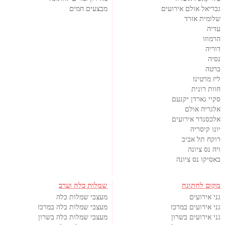
גבריאל אולם אירועים
מבצעים חמים
שלומית אזרד
עדיה
הרמוזו
דוריה
נסיה
ברטה
ליז מרטינז
חוות רונית
סקיי גארדן יקנעם
אלגריה אולם
אלכסנדר אירועים
יונו קיסריה
רוקח תל אביב
ויה נס ציונה
באסיקו נס ציונה
מקום לחתונה
שמלות כלה וערב
גני אירועים
מעצבי שמלות כלה
גני אירועים במרכז
מעצבי שמלות כלה במרכז
גני אירועים בשרון
מעצבי שמלות כלה בשרון