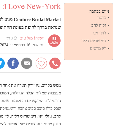
I Love New-York: שבוע האופנה לכלות יוצא לדרך
ניווט בכתבה
ברטה
al Market
גליה להב
שנראה בדרך לחופה בעונת החתונו
ג'ולי וינו
וואלה! מזל טוב
⏲ 3 דק'
דימיטריוס דליה
יום שני, 16 בספטמבר 2024, 11:09
ליז מרטינז
ממש בקרוב, ניו יורק תארח את אחד ה
מעצבות שמלות הכלה הגדולות, המוכרו
שכל כולו סובב סביב אהבה ורומנטיקה
להב, ג'ולי וינו, דימיטריוס דליה, ליז מ
סגנון מפתיע ועיצובים שאי אפשר לה