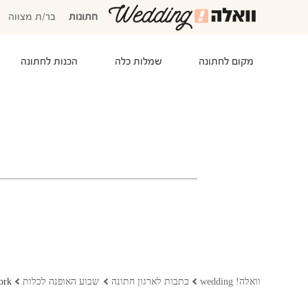
חתונות
בר/ת מצווה
מקום לחתונה
שמלות כלה
הכנות לחתונה
המוזמנים שלי
אישורי הגעה
סידור שולחנות
התקציב שלי
משימות לביצוע
המועדפים שלי
שמלות כלה
וואלה! wedding
כתבות לארגון חתונה
שבוע האופנה לכלות
New-York