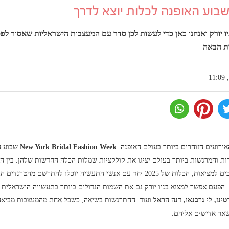
Couture Brid מגיע לניו יורק ואנחנו כאן כדי לעשות לכן סדר עם המעצבות הישראליות שאסור
ת הבאה
אירועים הזוהרים ביותר בעולם האופנה:
New York Bridal Fashion Week
שבוע הא
ת והמרגשות ביותר בעולם יציגו את קולקציות שמלות הכלה החדשות שלהן. בין ה
הדיטיילים המוקפדים והחלומות שהופכים למציאות, הכלות של 2025 יחד עם אנשי התעשיה יוכלו להת
. הפעם אפשר למצוא בניו יורק גם את השמות הגדולים ביותר בתעשייה הישראלית 
רטינז, לי גרבנאו, דנה הראל
ועוד. ההתרגשות בשיאה, כשכל אחת מהמעצבות מביאה
ישאר אדישים אליהם.