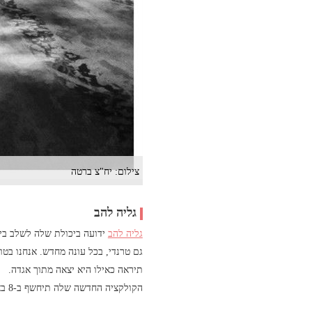
צילום: יח"צ ברטה
גליה להב
גליה להב
ידועה ביכולת שלה לשלב בין
גם טרנדי, בכל עונה מחדש. אנחנו בט
תיראה כאילו היא יצאה מתוך אגדה.
הקולקציה החדשה שלה תיחשף ב-8 באוקטובר ב-155 Wooster St. ניו יורק, בין השעות 12:00 ל-15:00.