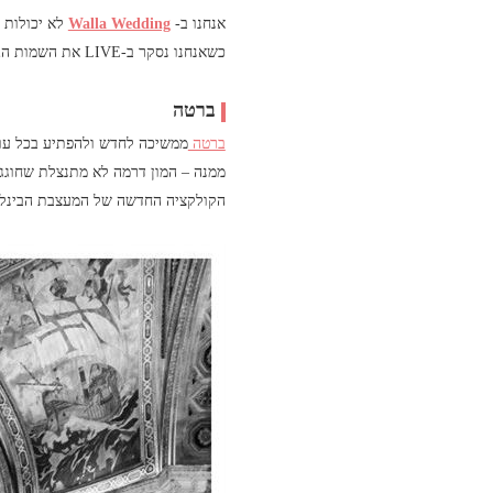
אנחנו ב-
Walla Wedding
לא יכולות ל
כשאנחנו נסקר ב-LIVE את השמות הגדולים ביותר, היישר מהשטיח האדום.
ברטה
ברטה
ממשיכה לחדש ולהפתיע בכל עו
ממנה – המון דרמה לא מתנצלת שחוגגת
הקולקציה החדשה של המעצבת הבינלאומית תוצג ב-8 באוקטובר ב- 25 Broadway