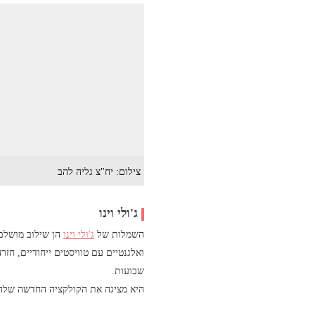
צילום: יח"צ גליה להב
ג'ולי וינו
השמלות של
ג'ולי וינו
הן שילוב מושלם 
ואלגנטיים עם טוויסטים ייחודיים, חז
שבועות.
היא מציגה את הקולקציה החדשה שלה ב-9 באוקטובר בכתובת 243W 30th St., קומה 12,בין השעות 13:00 