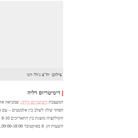
צילום: יח"צ ג'ולי וינו
דימיטריוס דליה
המעצבת
דימיטריוס דליה
, שמביאה אל 
הפחד שלה לשלב בין אלמנטים – עם המ
הקולקציה מוצגת בין התאריכים 8-10 באוקטובר ב- Melange De Blanc, Anne X 417, 417 Fifth Ave.
השעות הן: 8 באוקטובר 09:00-18:00, 10 באוקטובר 09:00-18:00, 10 באוקטובר 09:00-14:00