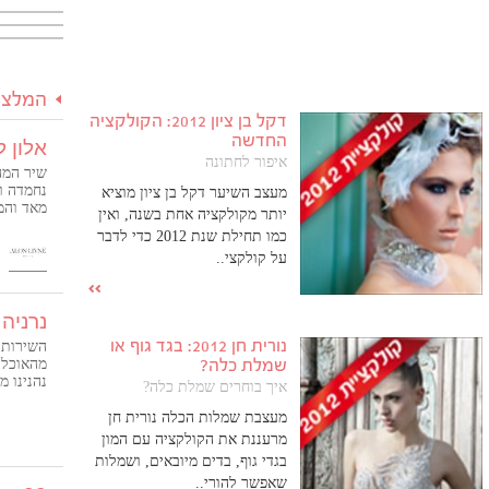
המלצו
דקל בן ציון 2012: הקולקציה
החדשה
אלון ל
איפור לחתונה
שיר המה
נחמדה ו
מעצב השיער דקל בן ציון מוציא
מאד והמ
יותר מקולקציה אחת בשנה, ואין
נגישים-
כמו תחילת שנת 2012 כדי לדבר
❤️
על קולקצי..
נרניה 
נורית חן 2012: בגד גוף או
השירות 
שמלת כלה?
מהאוכל 
נהנינו מ
איך בוחרים שמלת כלה?
מעצבת שמלות הכלה נורית חן
מרעננת את הקולקציה עם המון
בגדי גוף, בדים מיובאים, ושמלות
שאפשר להורי..