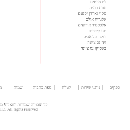
ליז מרטינז
חוות רונית
סקיי גארדן יקנעם
אלגריה אולם
אלכסנדר אירועים
יונו קיסריה
רוקח תל אביב
ויה נס ציונה
באסיקו נס ציונה
ספקים
נותני שירות
קטלוג
מפת כתבות
שמות
צו
לחתונה
שמלות
לתינוקות
כל הזכויות שמורות לוואלה! מזל טוב  © 2026
TD. All rights reserved