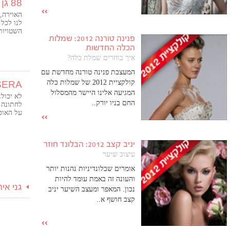
88 גן אירועים בעמק
האוירה,
לנו לכל 
השטויות
פנינה טורנה 2012: שמלות
למיוחד 
הכלה החדשות
האולם! א
איך בוחרים שמלת כלה?
המעצבת פנינה טורנה מחדשת עם
קולקציית 2012 של שמלות כלה
SERA סר
המגיעה אלינו היישר מהמסלול
לא יכולנ
החם בניו יורק..
לחתונה 
על האוכ
והאווירה
היינו בכ
בסרה פש
יניב קצב 2012: הבלונד חוזר
חמים ויו
שמחים ש
עיצוב שיער
המאושר ב
אומרים שבלונדיניות נהנות יותר
לעשות א
והעונה זה באמת עומד להיות
גני אי
נכון. המאפר ומעצב השיער יניב
קצב חושף א..