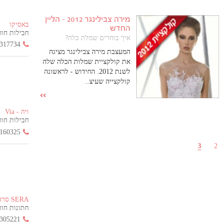
מירה צבילינגר 2012 - הליין
באסיקו
החדש
חבילות חור
איך בוחרים שמלת כלה?
317734
המעצבת מירה צבילינגר מציגה
את קולקציית שמלות הכלה שלה
לשנת 2012. החידוש - לראשונה
קולקצייה שעיצ..
ויה - Via
חבילות חור
160325
3
2
SERA סרה
חתונות חורף ה
305221