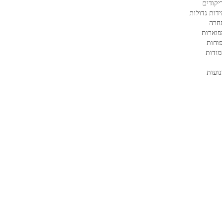
קודים
דות גדולות
חרה
פוארות
וחות
ודות
ועות