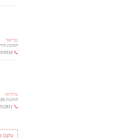
גבריאל
חתונת חורף הח
319310
בדולינה
חתונות 2026 החל מ- 355 ש"ח בלבד!
312811
עקבו א