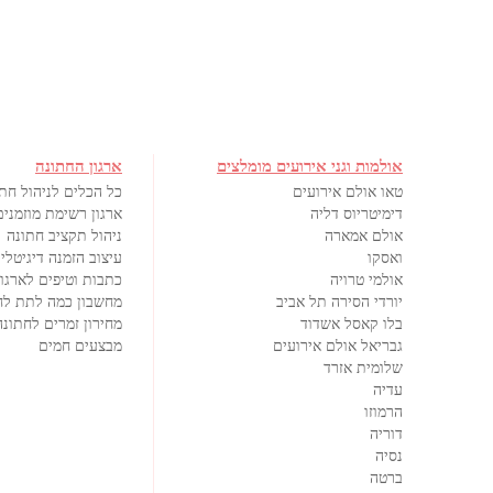
אולמות וגני אירועים מומלצים
ארגון החתונה
טאו אולם אירועים
כל הכלים לניהול חת
דימיטריוס דליה
ארגון רשימת מוזמנים
אולם אמארה
ניהול תקציב חתונה
ואסקו
עיצוב הזמנה דיגיטלי
אולמי טרויה
כתבות וטיפים לארגון
יורדי הסירה תל אביב
מחשבון כמה לתת לח
בלו קאסל אשדוד
מחירון זמרים לחתונה
גבריאל אולם אירועים
מבצעים חמים
שלומית אזרד
עדיה
הרמוזו
דוריה
נסיה
ברטה