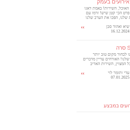
 האוכל, השירות! באמת דאגו
פרט הכי קטן שיש! זרמו עם
 שלנו, הפכו את הערב שלנו
מקסימום ועל זה תודה ענקית
שיא ואהוד סבן
לכל צוות 88 מהגרמנים ועד לבעל
16.12.2024
נשים נדירים אוירה טובה ♥️
ה
ו לבחור מקום טוב יותר
שלנו! האורחים עדיין מדברים
ל המצוין, השירות האדיב
 הייחודית שהייתה באירוע.
עדי ותומר לוי
מה חתונות לפני, אבל משהו
07.01.2025
וט הרגיש אחר – מוקפד,
קרתי בו זמנית. אנחנו כל כך
בחרנו לחגוג שם את היום
חיינו, וממליצים לכל זוג
ת אותו הדבר!
רועים במבצע