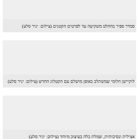
סמדר ספיר בהחלט משקיעה עד לפרטים הקטנים (צילום: יניר סלע)
לוקיישן חלומי שמשתלב באופן מושלם עם הקטלוג החדש (צילום: יניר סלע)
אצילית ונסיכותית, שמלת כלה בעיצוב מיוחד (צילום: יניר סלע)