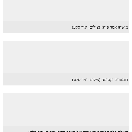
מישהו אמר פיה? (צילום: יניר סלע)
רומנטית וקסומה (צילום: יניר סלע)