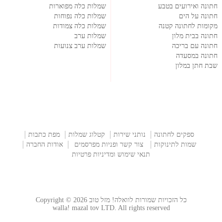
חתונה ואירועים בטבע
שמלות כלה מפוארות
חתונה על הים
שמלות כלה נפוחות
מקומות לחתונה קטנה
שמלות כלה צמודות
חתונה בבית מלון
שמלות ערב
חתונה עם בריכה
שמלות ערב צנועות
חתונה במסעדה
שבת חתן במלון
ספקים לחתונה
נותני שירות
קטלוג שמלות
מפת כתבות
שמות לתינוקות
צור קשר ופניות מפרסמים
אודות החברה
תנאי שימוש ומדיניות פרטיות
כל הזכויות שמורות לוואלה! מזל טוב Copyright © 2026
walla! mazal tov LTD. All rights reserved