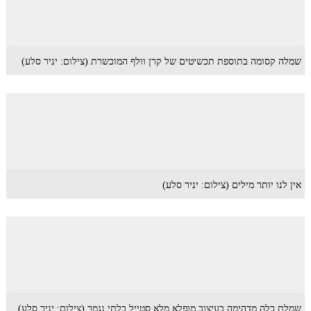
שמלה קסומה בתוספת תכשיטים של קרן וולף המוכשרת (צילום: יניר סלע)
אין לנו יותר מילים (צילום: יניר סלע)
שמלת כלה מדהימה בעיצוב מופלא מלא סטייל בלתי נגמר (צילום: יניר סלע)