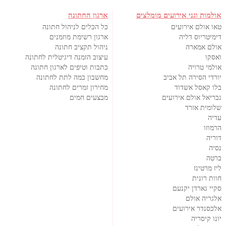
אולמות וגני אירועים מומלצים
ארגון החתונה
טאו אולם אירועים
כל הכלים לניהול חתונה
דימיטריוס דליה
ארגון רשימת מוזמנים
אולם אמארה
ניהול תקציב חתונה
ואסקו
עיצוב הזמנה דיגיטלית לחתונה
אולמי טרויה
כתבות וטיפים לארגון חתונה
יורדי הסירה תל אביב
מחשבון כמה לתת לחתונה
בלו קאסל אשדוד
מחירון זמרים לחתונה
גבריאל אולם אירועים
מבצעים חמים
שלומית אזרד
עדיה
הרמוזו
דוריה
נסיה
ברטה
ליז מרטינז
חוות רונית
סקיי גארדן יקנעם
אלגריה אולם
אלכסנדר אירועים
יונו קיסריה