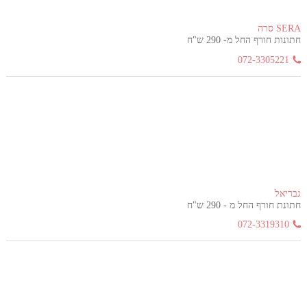
SERA סרה
חתונות חורף החל מ- 290 ש"ח
072-3305221
גבריאל
חתונת חורף החל מ - 290 ש"ח
072-3319310