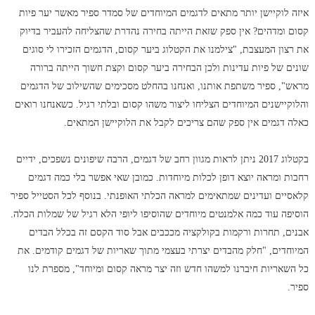
איזה לוקיישן יותר מתאים לדגמים המיוחדים של סמדר ספיר מאשר יער פיות
קסום ומדהים? אין ספק שזאת הייתה בחירה נהדרת שהצליחה להעביר בדיוק
את רצון המעצבת, "צילמנו את הקטלוג ביער קסום, הדגמים הזכירו לי סוגים
שונים של פיות עדינות ולכן הבחירה ביער קסום וקצת חשוך הייתה ברורה
מראש", ספיר משתפת אותנו, ואנחנו בהחלט מסכימים שהשילוב של הדגמים
והלוקיישנים המיוחדים הצליחו ליצור משהו קסום ובלתי רגיל. כשאנחנו רואים
כאלה דגמים אין ספק שהם צריכים לקבל את הלוקיישן המתאים.
בקטלוג 2017 ניתן לראות מגוון רחב של דגמים, הרבה שיפונים נשפכים, ידיים
רחבות ומראה יוצא דופן לכלות מיוחדות. כמובן שאי אפשר בלי כמה דגמים
קלאסיים ועדינים שמתאימים למראה הכלתי האופנתי. בנוסף לכל הסטייל ספיר
הוסיפה עוד כמה אלמנטים מיוחדים שהוסיפו ליופי הלא רגיל של שמלות הכלה.
אבנים, תחרות ורקמות בקולקציה מככבים אבל סוד הקסם זה בכלל הבדים
המיוחדים, "חלק מהבדים יצרתי בעצמי מתוך שאריות של דגמים קודמים. את
כל השאריות חיברנו למשהו חדש וזה יצר מראה קסום ומיוחד", מספרת לנו
ספיר.