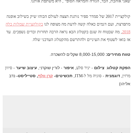
שאני אוהבת, הבד, הגזרה והמראה הסופי", היא משתפת אותנו.
קולקציית 2017 של סמדר ספיר נותנת הצצה לעולם הבוהו שיק בשילוב אופנה
מתפרצת, ועם דגמים כאלה קשה לדעת מה מצופה לנו
בקולקציית שמלות כלה
2018
, מה שבטוח זה שגם בקטלוג הבא נראה הרבה תחרות ובדים נשפכים. עד
אז בואו לשטוף את העיניים ולהתרשם מהקטלוג העדכני שלה.
טווח מחירים:
8,000-15,000
שקלים להשכרה.
הפקת קטלוג
צילום
איפור
לורין שוקרני
עיצוב שיער
:
- יניר סלע,
-
,
- סיוון
דוגמנית
תכשיטים-
קרן וולף
, סטייליסט-
נדב
מרזין,
- סוניה מל ל-ITM,
אליהו
)