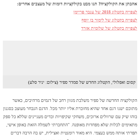
אהבתן את הקולקציה? תנו מבט בקולקציות דומות של מעצבים אחרים:
לצפייה בקטלוג 2018 של ענבר פריימן
לצפייה בקטלוג של לימור בן יוסף
לצפייה בקטלוג של שלומית אזרד
קסום ואפלולי, הקטלוג החדש של סמדר ספיר (צילום: יניר סלע)
הקולקציה החדשה של ספיר משלבת מגוון רחב של דגמים מרהיבים, כאשר
מתוכם ישנו דגם אחד שהיא מחוברת אליו יותר מכל. הדגם הנבחר מעוצב בסגנון
בוהו שיק עם שרוולים ארוכים, משחקי שקיפויות ובדים מעניינים שללא כל ספק
מתאימים לכלות שלא מפחדות מאופנה. "התחברתי לשמלה הזאת באופן אישי,
תפרתי אותה ממש בעצמי. היא מאוד רומנטית ואצילית, יש בה הרבה דברים