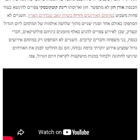
הכנסת
אורן חזן
לא מתפשר. חזן וארוסתו
רינת קוטקובסקי
צפויים להינשא בעוד
פחות משבוע
במתחם האירועים
דוריה
בשדה יואב שבדרום הארץ
. השניים לא
הסתפקו באולם אחד וסגרו שניים מתוך שלושה אולמות של המתחם ליום הגדול
ובצדק, שכן לאירוע צפויים להגיע כאלף מוזמנים ביניהם פוליטיקאים, חברי
כנסת, בני משפחה וחברים קרובים. השניים לא הסתפקו רק במתחם אירועים
גדול שמציע אירוע יוקרתי ברמה גבוהה, הם גם החליטו לפנק את האורחים
שיגיעו לחתונה ולבחור במנות מושקעות לקראת היום הגדול, צפו.