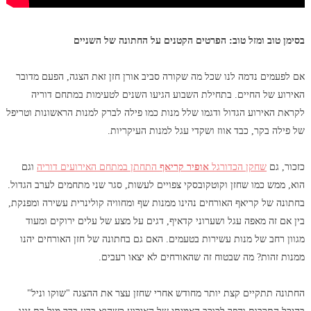
בסימן טוב ומזל טוב: הפרטים הקטנים על החתונה של השניים
אם לפעמים נדמה לנו שכל מה שקורה סביב אורן חזן זאת הצגה, הפעם מדובר
האירוע של החיים. בתחילת השבוע הגיעו השנים לטעימות במתחם דוריה
לקראת האירוע הגדול ודגמו שלל מנות כמו פילה לברק למנות הראשונות וטריפל
של פילה בקר, כבד אווז ושקדי עגל למנות העיקריות.
כזכור, גם
שחקן הכדורגל
אופיר קריאף
התחתן במתחם האירועים דוריה
וגם
הוא, ממש כמו שחזן וקוטקובסקי צפויים לעשות, סגר שני מתחמים לערב הגדול.
בחתונה של קריאף האורחים נהינו ממנות שף ומחוויה קולינרית עשירה ומפנקת,
בין אם זה מאפה עגל ושערוני קדאיף, דגים על מצע של עלים ירוקים ומעוד
מגוון רחב של מנות עשירות בטעמים. האם גם בחתונה של חזן האורחים יהנו
ממנות זהות? מה שבטוח זה שהאורחים לא יצאו רעבים.
החתונה תתקיים קצת יותר מחודש אחרי שחזן עצר את ההצגה "שוקו וניל"