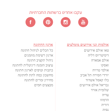
עקבו אחרינו ברשתות החברתיות
אולמות וגני אירועים מומלצים
ארגון החתונה
טאו אולם אירועים
כל הכלים לניהול חתונה
דימיטריוס דליה
ארגון רשימת מוזמנים
אולם אמארה
ניהול תקציב חתונה
ואסקו
עיצוב הזמנה דיגיטלית לחתונה
אולמי טרויה
כתבות וטיפים לארגון חתונה
יורדי הסירה תל אביב
מחשבון כמה לתת לחתונה
בלו קאסל אשדוד
מחירון זמרים לחתונה
גבריאל אולם אירועים
מבצעים חמים
שלומית אזרד
עדיה
הרמוזו
דוריה
נסיה