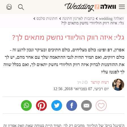
וואלה! wedding
כתבות לארגון חתונה
חתונות סלבס
גלי: איזה רווק הוליוודי נחשק מתאים לך?
גלי: איזה רווק הוליוודי נחשק מתאים לך?
אפרון, דפ ופיט: כולם מצליחים, כולם חתיכים ובעיקר ונכון לרגע זה -
כולם רווקים, ואם תמיד תהית לגבי ההתאמה שלך עם אחד מהם, יש לך
את ההזדמנות לבדוק איזה רווק הוליוודי נחשק יתאים לך, ואם בכלל שווה
לך לפנטז עליו
רעיה קורצר
⏲ 2 דק'
יום רביעי, 07 בפברואר 2018, 12:56
ה'סינגל בויס' של הוליווד מחכים רק לך: תמיד היית בטוחה שאת וזאק אפרון זה