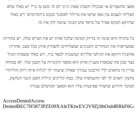
מאצ' מהשמיים או שבכלל חשבת שאת וג'וני דפ זה 'מנט טו בי'? יש כאלו שלא
הצליחו לעצום עין מאז שראו את טיילור לאוטנר מככב ב'דמדומים' ויש כאלו
שדווקא הסקס אפיל של בראד פיט הבוגר עושה להן את זה.
כל בחורה היא שונה וזו בדיוק הסיבה שלכל אחת יש את הטייפ שלה, יש בחורות
שמעדיפות את הבחורים השנונים שמצליחים להצחיק אותן בכל מצב, אחרות
אוהבות דווקא את הגילטי פלז'רס ונמשכות לבאד בויז, ויש כאלו ששמות הכול
בצד שכן מה שבאמת מעניין אותן הוא מספר הקוביות על הבטן שלו. לא בטוחה
עדיין מי מתאים לך? הרכבנו עבורך שאלון שיעזור לך לגלות איזה רווק הוליוודי
נחשק יתאים לך לפי ההעדפות שלך, כמה קליקים וגילית האם הגבר הנחשק,
המוכר והידוע שתמיד שפינטזת עליו הוא המאצ' המושלם עבורך.