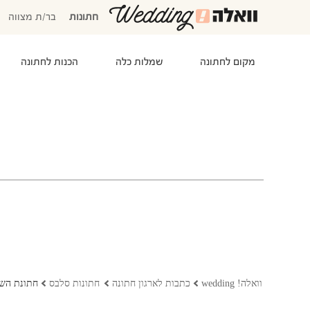
חתונות
בר/ת מצווה
מקום לחתונה
שמלות כלה
הכנות לחתונה
המוזמנים שלי
אישורי הגעה
סידור שולחנות
התקציב שלי
משימות לביצוע
המועדפים שלי
שמלות כלה
וואלה! wedding
כתבות לארגון חתונה
חתונות סלבס
חתונת השנ