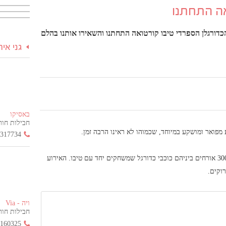
אה התחתנו
והכדורגלן הספרדי טיבו קורטואה התחתנו והשאירו אותנו בהלם
גני אי
באסיקו
חבילות חור
מפואר ומושקע במיוחד, שכמוהו לא ראינו הרבה זמן.
3317734
הטקס המרכזי והמסיבה נערכו בלוקיישן סודי דרום צרפת בנוכחות של 300 אורחים ביניהם כוכבי כדורגל שמשחקים יחד עם טיבו. האירוע
רוקים.
ויה - Via
חבילות חור
2160325