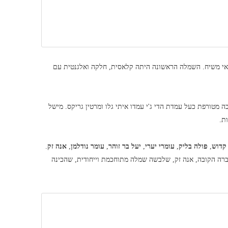
י משיח. השמלה הראשונה היתה קלאסית, חלקה ואלגנטית עם
מטורפת כעל עמדת הדי ג'י עמדו איתי גלו ומרטין גריקס. מישל
ת.
קדוש
,
פולה בליק
,
עומרי יערי
,
יעל בר זוהר
,
עומר נודלמן
,
אנה זק
.
רה הקובה, אנה זק, שלבשה שמלה מתוחכמת וייחודית, שהכינה