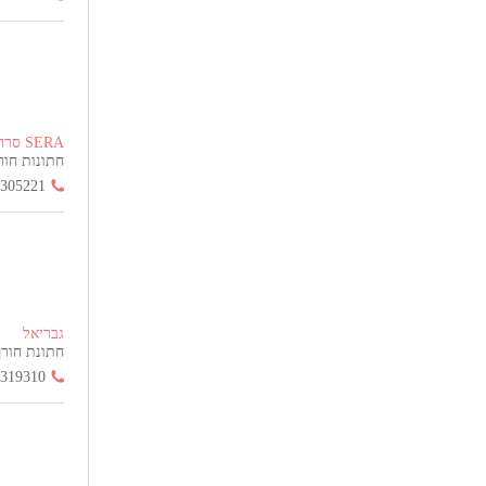
SERA סרה
חתונות חורף הח
3305221
גבריאל
חתונת חורף החל
3319310