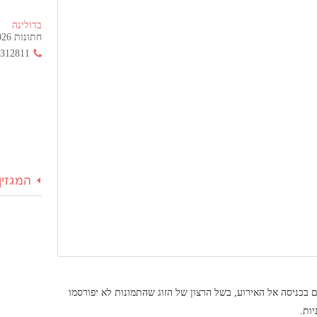
בדולינה
חתונות 2026 החל מ- 355 ש"ח בלבד!
3312811
המגזין
כניסה אל האירוע, בשל הרצון של הזוג שהתמונות לא יפורסמו
יות.