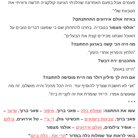
פעמים אבל בפעם האחרונה שהלכתי הגיעה קולקציה חדשה וראיתי את
הטבעת שלי".
באיזה אולם אירועים התחתנתם?
"
אולמי מצפור
בטבריה. בחרנו להתחתן שם כי שמענו דברים טובים על
האוכל ואנחנו מכירים קצת את הבעלים".
מה היה הכי קשה בארגון החתונה?
"הלחץ והמרוץ אחרי הזמן".
מתכננים ירח דבש?
"היינו באומן".
אם היה לך מיליון דולר מה היית מוסיפה לחתונה?
"אני לא חושבת שצריך להוסיף עוד. היה הכל מהכל והיה מושלם, זה מה
שאנשים אמרו. הייתי שומרת את זה לקניית בית".
* * *
עשו את החתונה:
שמלת כלה
– פאני ברוך,
איפור
– פאני ברוך,
שיער
–
פאני ברוך,
טבעות נישואים
– תכשיטי גולן,
די.ג'יי
– טל אירועים,
צילום
– אופיר צילומים,
אולם אירועים
– אולמי מצפור
בואי לראות עוד שמלות כלה במדור
"
הרי את - כלה ביום
"