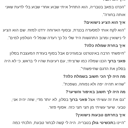
"הכרנו בפאב בטבריה, הוא התחיל איתי שבוע אחרי שבוע
בלי לדעת שאני
אותה בחורה".
איך הוא הציע נישואים?
"הוא לקח אותי למסעדה בכנרת, ובסוף הארוחה ירדנו למזח. שם הוא הציע
לי נישואין ומרוב התרגשות היד שלי כל כך רעדה שנפל לי הטלפון למים".
איך בחרת שמלת כלה?
"חיפשתי הרבה באינטרנט ובמגזינים אבל בסוף בעזרת המעצבת בסלון
פאני ברוך
הכנו שמלה כמו שרציתי, עם רעיונות שהיו לי בראש, כי לא היה
בסלון את הדגם שחיפשתי".
מה היה לך הכי חשוב בשמלת כלה?
"שהיא תהיה יפה ולא נפוחה, נשפכת".
מה היה לך חשוב באיפור והשיער?
"גם את זה עשיתי אצל
פאני ברוך
בסלון, לא יותר מדי, שזה יהיה אני,
טבעי. שיער עשיתי מן חצי חצי כזה. אסוף פזור.
איך בחרתם טבעות נישואין?
"היינו ב
תכשיטי גולן
בטבריה. היה לי קשה לבחור טבעת, הלכתי כמה