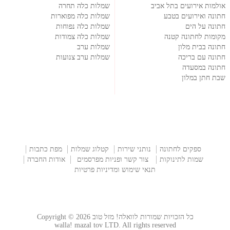
אולמות אירועים בתל אביב
שמלות כלה תחרה
חתונה ואירועים בטבע
שמלות כלה מפוארות
חתונה על הים
שמלות כלה נפוחות
מקומות לחתונה קטנה
שמלות כלה צמודות
חתונה בבית מלון
שמלות ערב
חתונה עם בריכה
שמלות ערב צנועות
חתונה במסעדה
שבת חתן במלון
ספקים לחתונה
נותני שירות
קטלוג שמלות
מפת כתבות
שמות לתינוקות
צור קשר ופניות מפרסמים
אודות החברה
תנאי שימוש ומדיניות פרטיות
כל הזכויות שמורות לוואלה! מזל טוב Copyright © 2026
walla! mazal tov LTD. All rights reserved