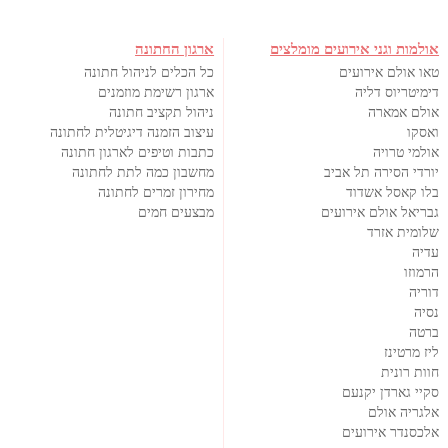
אולמות וגני אירועים מומלצים
ארגון החתונה
טאו אולם אירועים
כל הכלים לניהול חתונה
דימיטריוס דליה
ארגון רשימת מוזמנים
אולם אמארה
ניהול תקציב חתונה
ואסקו
עיצוב הזמנה דיגיטלית לחתונה
אולמי טרויה
כתבות וטיפים לארגון חתונה
יורדי הסירה תל אביב
מחשבון כמה לתת לחתונה
בלו קאסל אשדוד
מחירון זמרים לחתונה
גבריאל אולם אירועים
מבצעים חמים
שלומית אזרד
עדיה
הרמוזו
דוריה
נסיה
ברטה
ליז מרטינז
חוות רונית
סקיי גארדן יקנעם
אלגריה אולם
אלכסנדר אירועים