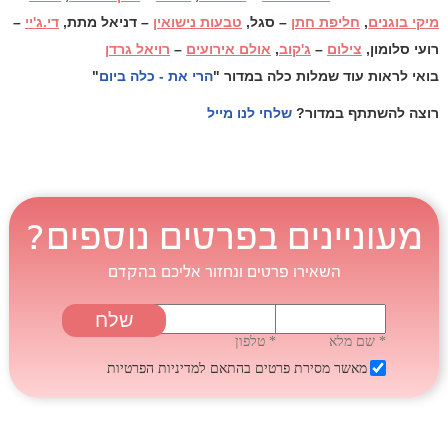
מיקי בוגנים
,
חליפת חתן
– סגל,
טבעות נישואין
– דניאל מתת,
די.ג'יי
–
רועי סלומון,
צילום
–
ג'קוב
,
אולם אירועים
–
רויאל גרדן
בואי לראות עוד שמלות כלה במדור
"
הרי את - כלה ביום
"
רוצה להשתתף במדור?
שלחי לנו מייל
מעוניינים בפרטים נוספים?
השאירו פרטים ונחזור אליכם בהקדם
* שם מלא
* טלפון
מאשר מסירת פרטים בהתאם
למדיניות הפרטיות