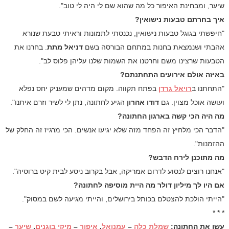
שיער, ומבחינת האיפור כל מה שהוא שם לי היה לי טוב".
איך בחרתם טבעות נישואין?
"חיפשתי בגוגל טבעות נישואין, נכנסתי לתמונות וראיתי טבעת שנורא
אהבתי ושנמצאת בחנות במתחם הבורסה בשם
דניאל מתת
. בחרנו את
הטבעות שרצינו משם וחרטנו את השמות שלנו עליהן פלוס לב".
באיזה אולם אירועים התחתנתם?
"התחתנו ב
רויאל גרדן
בפתח תקווה. מקום מדהים שמעניק יחס נפלא
ועושה אוכל מצוין. גם
דודו אהרון
הגיע לחתונה, נתן לי לשיר וזרם איתנו".
מה היה הכי קשה בארגון החתונה?
"הדבר הכי מלחיץ זה הפחד מזה שלא יגיעו אנשים. הכי מרגיז זה החלק של
ההזמנות".
מה מתוכנן לירח הדבש?
"אנחנו רוצים לנסוע לדרום אמריקה, אבל בקרוב ניסע לבית קיט ברוסיה".
אם היו לך מיליון דולר מה היית מוסיפה לחתונה?
"הייתי הולכת להצטלם בכותל בירושלים, והייתי מגיעה לשם במסוק".
* * *
עשו את החתונה:
שמלת כלה
–
עמנואל
,
איפור
–
מיקי בוגנים
,
שיער
–