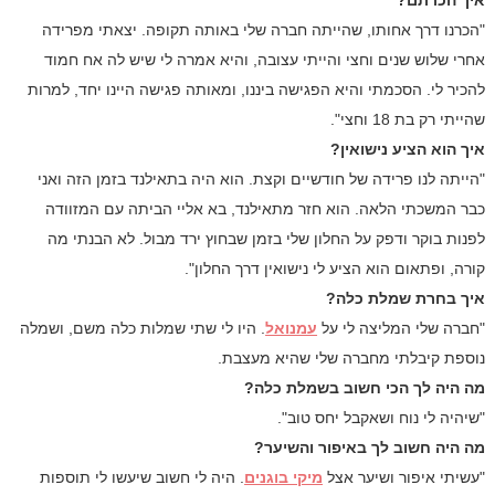
"הכרנו דרך אחותו, שהייתה חברה שלי באותה תקופה. יצאתי מפרידה
אחרי שלוש שנים וחצי והייתי עצובה, והיא אמרה לי שיש לה אח חמוד
להכיר לי. הסכמתי והיא הפגישה ביננו, ומאותה פגישה היינו יחד, למרות
שהייתי רק בת 18 וחצי".
איך הוא הציע נישואין?
"הייתה לנו פרידה של חודשיים וקצת. הוא היה בתאילנד בזמן הזה ואני
כבר המשכתי הלאה. הוא חזר מתאילנד, בא אליי הביתה עם המזוודה
לפנות בוקר ודפק על החלון שלי בזמן שבחוץ ירד מבול. לא הבנתי מה
קורה, ופתאום הוא הציע לי נישואין דרך החלון".
איך בחרת שמלת כלה?
"חברה שלי המליצה לי על
עמנואל
. היו לי שתי שמלות כלה משם, ושמלה
נוספת קיבלתי מחברה שלי שהיא מעצבת.
מה היה לך הכי חשוב בשמלת כלה?
"שיהיה לי נוח ושאקבל יחס טוב".
מה היה חשוב לך באיפור והשיער?
"עשיתי איפור ושיער אצל
מיקי בוגנים
. היה לי חשוב שיעשו לי תוספות