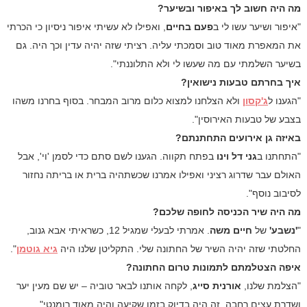
מה היה חשוב לך באיפור ובשיער?
"איפור ושיער עשו לי ב
פעם בחיים
, ואפילו לא עשיתי איפור ניסיון כי הכרתי
את המאפרת מאוד טוב וסמכתי עליה. רציתי שזה יהיה עדין וכך היה. גם
בשיער השלמתי עם מה שעשו לי ולא התלוננתי".
איך בחרתם טבעות נישואין?
"הגענו ל
ג'קסון
ולא הצלחנו למצוא כלום מרוב המבחר. בסוף בחרנו משהו
בצבע של טבעות האירוסין".
באיזה גן אירועים התחתנתם?
"התחתנו ב
גני דל וינו
בפתח תקווה. הגענו לשם סתם כדי לסמן 'וי', אבל
האולם עבר שדרוג רציני ואפילו אמרנו שכשתהיה ברית או בריתה נחזור
לסיבוב נוסף".
מה היה שיר הכניסה לחופה שלכם?
"
'נשבע'
של
חיים משה
. אמרתי לבעלי שמגיל 12, כשראיתי אבא גנוב,
החלטתי שזה יהיה השיר של החתונה שלי. התקליטן שלנו היה
גיא גוטמן
".
איפה הצטלמתם לתמונות טרום החתונה?
"הצלמת שלנו,
אורנית סייג
, לקחה אותנו לבאר טוביה – יש שם מעין יער
ושדרת עצים רחבה. זה היה בדיוק בזמן שקיעה והיה מאוד רומנטי".