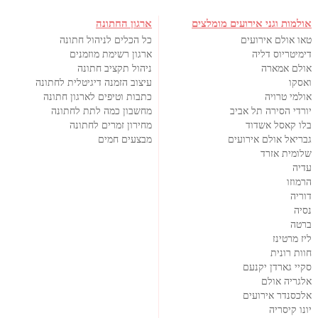
אולמות וגני אירועים מומלצים
ארגון החתונה
טאו אולם אירועים
כל הכלים לניהול חתונה
דימיטריוס דליה
ארגון רשימת מוזמנים
אולם אמארה
ניהול תקציב חתונה
ואסקו
עיצוב הזמנה דיגיטלית לחתונה
אולמי טרויה
כתבות וטיפים לארגון חתונה
יורדי הסירה תל אביב
מחשבון כמה לתת לחתונה
בלו קאסל אשדוד
מחירון זמרים לחתונה
גבריאל אולם אירועים
מבצעים חמים
שלומית אזרד
עדיה
הרמוזו
דוריה
נסיה
ברטה
ליז מרטינז
חוות רונית
סקיי גארדן יקנעם
אלגריה אולם
אלכסנדר אירועים
יונו קיסריה