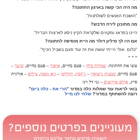
מה היה הכי קשה בארגון החתונה?
"הושבת האנשים לשולחנות".
מה מתוכנן לירח הדבש?
היינו בפראג ומקווים שלקראת הקיץ ניסע לארצות הברית".
אם היו לך מיליון דולר מה היית מוסיפה לחתונה?
"כלום. אולי הייתי עושה את זה עוד פעם בשביל הכיף".
* * *
עשו את החתונה:
שמלות כלה
– פעם בחיים,
איפור
– פעם בחיים,
שיער
–
פעם בחיים,
טבעות נישואין
–
ג'קסון
,
תקליטן
–
גיא גוטמן
,
צילום
– אורנית
סייג,
אולם אירועים
– גני דל וינו
בואי לראות עוד שמלות כלה במדור
"
הרי את - כלה ביום
"
רוצה להשתתף במדור?
שלחי לנו מייל
מעוניינים בפרטים נוספים?
השאירו פרטים ונחזור אליכם בהקדם