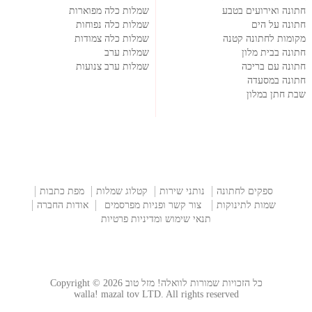
חתונה ואירועים בטבע
שמלות כלה מפוארות
חתונה על הים
שמלות כלה נפוחות
מקומות לחתונה קטנה
שמלות כלה צמודות
חתונה בבית מלון
שמלות ערב
חתונה עם בריכה
שמלות ערב צנועות
חתונה במסעדה
שבת חתן במלון
ספקים לחתונה
נותני שירות
קטלוג שמלות
מפת כתבות
שמות לתינוקות
צור קשר ופניות מפרסמים
אודות החברה
תנאי שימוש ומדיניות פרטיות
כל הזכויות שמורות לוואלה! מזל טוב Copyright © 2026
walla! mazal tov LTD. All rights reserved