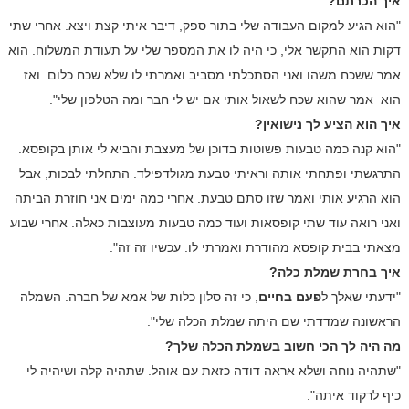
איך הכרתם?
"הוא הגיע למקום העבודה שלי בתור ספק, דיבר איתי קצת ויצא. אחרי שתי
דקות הוא התקשר אלי, כי היה לו את המספר שלי על תעודת המשלוח. הוא
אמר ששכח משהו ואני הסתכלתי מסביב ואמרתי לו שלא שכח כלום. ואז
הוא אמר שהוא שכח לשאול אותי אם יש לי חבר ומה הטלפון שלי".
איך הוא הציע לך נישואין?
"הוא קנה כמה טבעות פשוטות בדוכן של מעצבת והביא לי אותן בקופסא.
התרגשתי ופתחתי אותה וראיתי טבעת מגולדפילד. התחלתי לבכות, אבל
הוא הרגיע אותי ואמר שזו סתם טבעת. אחרי כמה ימים אני חוזרת הביתה
ואני רואה עוד שתי קופסאות ועוד כמה טבעות מעוצבות כאלה. אחרי שבוע
מצאתי בבית קופסא מהודרת ואמרתי לו: עכשיו זה זה".
איך בחרת שמלת כלה?
"ידעתי שאלך ל
פעם בחיים
, כי זה סלון כלות של אמא של חברה. השמלה
הראשונה שמדדתי שם היתה שמלת הכלה שלי".
מה היה לך הכי חשוב בשמלת הכלה שלך?
"שתהיה נוחה ושלא אראה דודה כזאת עם אוהל. שתהיה קלה ושיהיה לי
כיף לרקוד איתה".