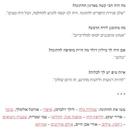
מה היה הכי קשה בארגון החתונה?
"שלב סגירת התפריט לחתונה. היה לנו קשה להגיע להחלטה, הכל היה טעים".
מה מתוכנן לירח הדבש?
"אנחנו מתכננים לטוס למלדיביים".
אם היה לך מיליון דולר מה היית מוסיפה לחתונה?
"כלום".
איזה טיפ יש לך לכלות?
"להיות רגועות וליהנות מהרגע, זה היום שלהן".
* * *
עשו את החתונה:
שמלות כלה
– לילך זילברמן,
איפור
– אורטל אלימלך,
שיער
– אדיר יעקב,
חליפת חתן
–
אופנת סגל
,
תקליטן
– עמי שטרית,
טבעות נישואים
–
ג'קסון
,
צילום
– אודי אבן חיים,
אולם אירועים
–
אגדתא