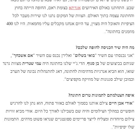
שבע. התחתנו באולם האירועים
אגדתא
בצומת ראם, החופה הייתה בחוץ
והחתונה עצמה בתוך האולם. הצוות של המקום נתנו לנו שירות מעבר לכל
הציפיות והאוכל היה מצוין, עד היום אנחנו מקבלים עליו מחמאות. היו לנו 400
מוזמנים בחתונה".
מה היה שיר הכניסה לחופה שלכם?
"אני נכנסתי עם השיר "
בואי בשלום
" ואלירן נכנס עם השיר "
אם אשכחך
",
שניהם בביצועים של
בן סנוף
. הדי.ג'יי שלנו בחתונה היה
עמי שטרית
מצוות גרנד
שואו, הוא הביא אנרגיות מדהימות לחתונה, דאג להתנהלות נכונה של הערב
וכמובן שילב סגנונות של מוזיקה מקפיצים".
איפה הצטלמתם לתמונות טרום חתונה?
"
אודי אבן חיים
צילם אותנו בסמוך לאולם באזור פתוח, הוא נתן לנו להרגיש
חופשיים במהלך הצילומים והיה שם בשבילנו לאורך כל היום. אודי מביא זוויות
צילום מיוחדות ומצליח לייצר פריימים ספונטניים שנראו פשוט מדהים. התמונות
שלו יפיפיות".