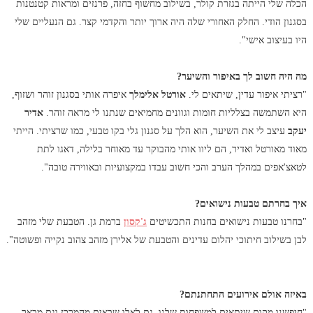
הכלה שלי הייתה בגזרת קולר, בשילוב מחשוף בחזה, פרנזים ומראות קטנטנות
בסגנון הודי. החלק האחורי שלה היה ארוך יותר והקדמי קצר. גם הנעליים שלי
היו בעיצוב אישי".
מה היה חשוב לך באיפור והשיער?
"רציתי איפור עדין, שיתאים לי.
אורטל אלימלך
איפרה אותי בסגנון זוהר ושזוף,
היא השתמשה בצלליות חומות וגוונים מחמיאים שנתנו לי מראה זוהר.
אדיר
יעקב
עיצב לי את השיער, הוא הלך על סגנון גלי בקו טבעי, כמו שרציתי. הייתי
מאוד מאורטל ואדיר, הם ליוו אותי מהבוקר עד מאוחר בלילה, דאגו לתת
לטאצ'אפים במהלך הערב והכי חשוב עבדו במקצועיות ובאווירה טובה".
איך בחרתם טבעות נישואים?
"בחרנו טבעות נישואים בחנות התכשיטים
ג'קסון
ברמת גן. הטבעת שלי מזהב
לבן בשילוב חיתוכי יהלום עדינים והטבעת של אלירן מזהב צהוב נקייה ופשוטה".
באיזה אולם אירועים התחתנתם?
"חיפשנו מקום שיתאים למשפחות שלנו, גם לאלו שבאים מהמרכז וגם מבאר