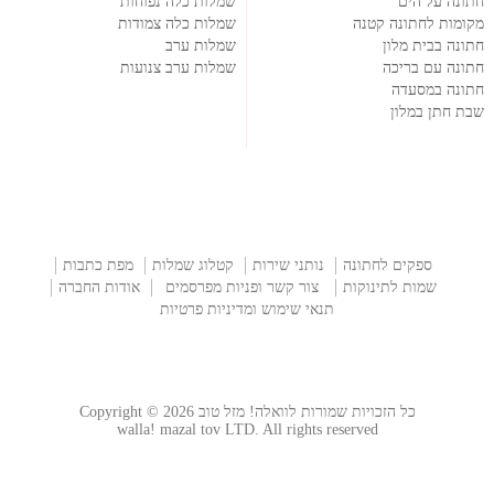
חתונה על הים
שמלות כלה נפוחות
מקומות לחתונה קטנה
שמלות כלה צמודות
חתונה בבית מלון
שמלות ערב
חתונה עם בריכה
שמלות ערב צנועות
חתונה במסעדה
שבת חתן במלון
ספקים לחתונה
נותני שירות
קטלוג שמלות
מפת כתבות
שמות לתינוקות
צור קשר ופניות מפרסמים
אודות החברה
תנאי שימוש ומדיניות פרטיות
כל הזכויות שמורות לוואלה! מזל טוב Copyright © 2026
walla! mazal tov LTD. All rights reserved