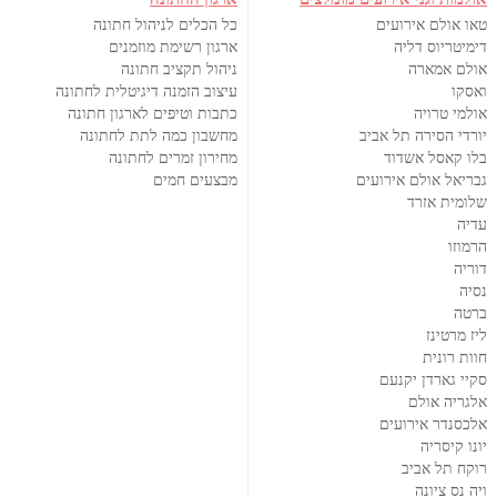
טאו אולם אירועים
כל הכלים לניהול חתונה
דימיטריוס דליה
ארגון רשימת מוזמנים
אולם אמארה
ניהול תקציב חתונה
ואסקו
עיצוב הזמנה דיגיטלית לחתונה
אולמי טרויה
כתבות וטיפים לארגון חתונה
יורדי הסירה תל אביב
מחשבון כמה לתת לחתונה
בלו קאסל אשדוד
מחירון זמרים לחתונה
גבריאל אולם אירועים
מבצעים חמים
שלומית אזרד
עדיה
הרמוזו
דוריה
נסיה
ברטה
ליז מרטינז
חוות רונית
סקיי גארדן יקנעם
אלגריה אולם
אלכסנדר אירועים
יונו קיסריה
רוקח תל אביב
ויה נס ציונה