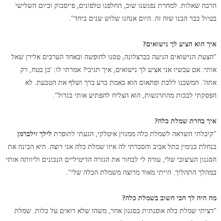
הרבה שאלות. למחרת נפגשנו שוב, החלפנו טלפונים, פייסבוק וביום השלישי
בטיול כבר הבנו שזה זה. היום אנחנו שלוש שנים ביחד".
איך הוא הציע לך נישואים?
"הצעת הנישואים הגיעה בברצלונה, טסנו לחופשה ובאחד הערבים אלירן שאל
אותי: אם עכשיו אני אציע לך נישואים, איך תגיבי? אמרתי לו: 'כן בטח, רק
אתה'. המשכנו ללכת ופתאום הוא באמת כרע ברך ושלף את הטבעת. לא
הפסקתי לבכות מהתרגשות, הוא הצליח להפתיע אותי בגדול".
איך בחרת שמלת כלה?
"קיבלתי השראה לשמלת כלה ממגזין איטלקי, הגעתי לתופרת
לילך זילברמן
בנחלת בנימין בתל אביב והסברתי לה איזו שמלת כלה אני רוצה. היא הבינה את
הסגנון העיצובי שלי, עזרה לי לבחור את הגזרה הדיטיליים הנכונים וליוותה אותי
במהלך התהליך. הייתי מאוד מרוצה משמלת הכלה שלי".
מה היה לך הכי חשוב בשמלת כלה?
"רציתי שמלת כלה אופנתית בסגנון אחר, משהו שלא רואים על כלות. שמלת