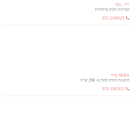
ויה - Via
חבילות חורף מיוחדות
072-2160325
SERA סרה
חתונות חורף החל מ- 290 ש"ח
072-3305221