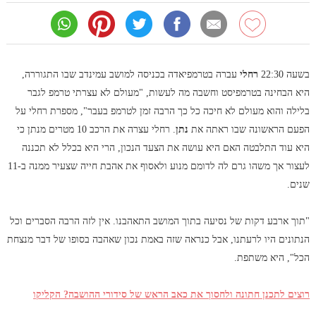
בשעה 22:30
רחלי
עברה בטרמפיאדה בכניסה למושב עמינדב שבו התגוררה,
היא הבחינה בטרמפיסט וחשבה מה לעשות, "
מעולם לא עצרתי טרמפ לגבר
בלילה והוא מעולם לא חיכה כל כך הרבה זמן לטרמפ בעבר
", מספרת רחלי על
הפעם הראשונה שבו ראתה את
נתן
. רחלי עצרה את הרכב 10 מטרים מנתן כי
היא עוד התלבטה האם היא עושה את הצעד הנכון, הרי היא בכלל לא תכננה
לעצור אך משהו גרם לה לדומם מנוע ולאסוף את אהבת חייה שצעיר ממנה ב-11
שנים.
"
תוך ארבע דקות של נסיעה בתוך המושב התאהבנו
. אין לזה הרבה הסברים וכל
הנתונים היו לרעתנו, אבל כנראה שזה באמת נכון שאהבה בסופו של דבר מנצחת
הכל", היא משתפת.
רוצים לתכנן חתונה ולחסוך את כאב הראש של סידורי ההושבה? הקליקו