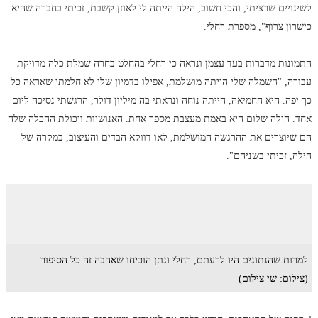
לשינויים שרציתי, והכי חשוב, הילה הייתה לי לאוזן קשבת, זכיתי בחברה שהיא
כישרון צרוף", מספרת רחלי.
התמונות מדברות בעד עצמן ונראה כי רחלי בהחלט בחרה שמלת כלה מדויקת
עבורה, "השמלה שלי הייתה מושלמת, אפילו בדמיון שלי לא חלמתי שאראה כל
כך יפה. היא החמיאה, הייתה נוחה ונראתי בה מיליון דולר, הרגשתי נסיכה ליום
אחד. הילה שלום היא באמת מעצבת מספר אחת. האנושיות ויכולת ההכלה שלה
הם שיוצרים את ההרגשה המושלמת, לאו דווקא הבדים והעיצוב, במקרה של
הילה, זכיתי בשניהם".
למרות שהנתונים היו לרעתם, רחלי ונתן הוכיחו שאהבה זה כל הסיפור
(צילום: שי צילום)