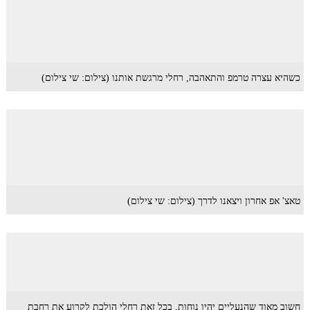
כשהיא עצרה טרמפ והתאהבה, רחלי מרגשת אותנו (צילום: שי צילום)
טאצ' אפ אחרון ויצאנו לדרך (צילום: שי צילום)
חשוב מאוד שהנעליים יהיו נוחות, בכל זאת רחלי הולכת לקרוע את רחבת