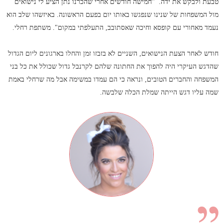
טבעת ולבקש את ידה. "חמישה חודשים אחרי שהכרנו נתן הציע לי נישואים
מול המשפחות של שנינו שנפגשו באותו יום בפעם הראשונה. באיזשהו שלב הוא
נעמד מאחורי עם קופסא וחיכה שאסתובב, התעלפתי במקום". משתפת רחלי.
חודש לאחר הצעת הנישואים, השניים לא בזבזו זמן והחלו בארגונים ליום הגדול
שהדגש העיקרי היה להפוך את החתונה שלהם לקרנבל גדול שכולל את כל בני
המשפחה והחברים הטובים, ונראה כי הם עמדו במשימה אבל מה שרחלי באמת
שמה עליו דגש הייתה שמלת הכלה שלבשה.