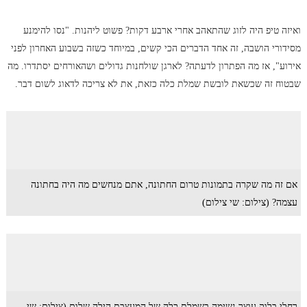
ואיזה טיפ היה לזוג שהתאהב אחרי ארבע דקות? פשוט ליהנות. "נסו להימנע
מסידורי הושבה, זה אחד הדברים הכי קשים, במיוחד כשזה בשבוע האחרון לפני
אירוע", אז מה הפתרון לדעתה? לארגן שולחנות גדולים ושהאורחים יסתדרו. מה
שבטוח זה שכשאת לובשת שמלת כלה כזאת, את לא צריכה לדאוג לשום דבר.
אם זה מה שקרה בתמונות טרום החתונה, אתם מנחשים מה היה בחתונה
עצמה? (צילום: שי צילום)
רחלי בלוק עוצר נשימה בשמלת כלה של המעצבת הילה שלום (צילום: שי