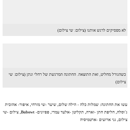
לא מפסיקים לרגש אותנו (צילום: שי צילום)
כשהגורל מחליט, זאת התוצאה. החתונה המרגשת של רחלי ונתן (צילום: שי
צילום)
עשו את החתונה: שמלות כלה - הילה שלום, שיער -שי מזרחי, איפור- אהובית
ג'וסלה, חליפת חתן -זארה, תקליטן -אלעד עמדי, פפיונים- Bubowt, צילום -שי
צילום, גני ארועים -ארטמיסיה