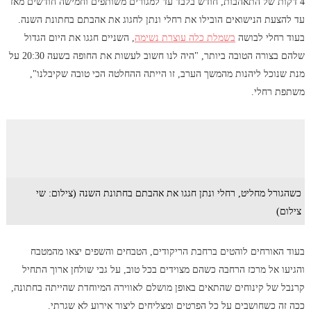
4 דקות של התאהבות, חודש בלבד עד למגורים משותפים וחמישה חודשים מאז
עד להצעת הנישואים הובילו את רחלי ונתן לחגוג את אהבתם בחתונת השנה.
בעוד רחלי לבושה
בשמלת כלה עוצרת נשימה
, השניים חגגו את היום הגדול
שלהם בצורה הטובה ביותר, "היה לנו חשוב לעשות את החופה בשעה 20:30 על
מנת שנוכל ליהנות מהמשך הערב, זו הייתה ההחלטה הכי טובה שקיבלנו",
משתפת רחלי.
כשהגורל מחליט, רחלי ונתן חגגו את אהבתם בחתונת השנה (צילום: שי
צילום)
בעוד האורחים לוהטים ברחבת הריקודים, הטבחים והשפים יצאו מהמטבח
והגיעו אל מרכז הרחבה כשהם מצוידים בכל טוב, על גבי שולחן ארוך התחיל
קרנבל של קינוחים שהתאים באופן מושלם לאווירה המיוחדת שהייתה בחתונה,
ככה זה כשחושבים על כל הפרטים ומצליחים ליצור אירוע לא שגרתי.