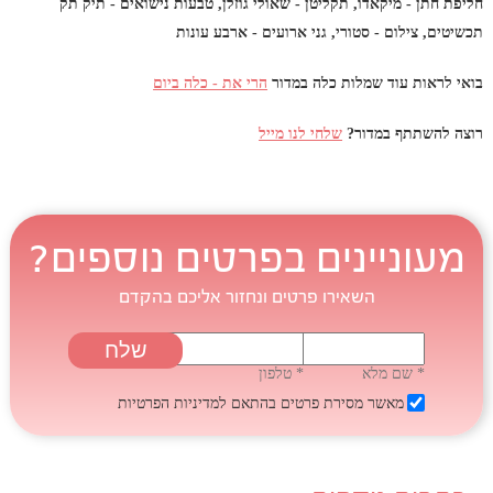
חליפת חתן - מיקאדו, תקליטן - שאולי גוזלן, טבעות נישואים - תיק תק
תכשיטים, צילום - סטורי, גני ארועים - ארבע עונות
בואי לראות עוד שמלות כלה במדור
הרי את - כלה ביום
רוצה להשתתף במדור?
שלחי לנו מייל
מעוניינים בפרטים נוספים?
השאירו פרטים ונחזור אליכם בהקדם
* שם מלא
* טלפון
מאשר מסירת פרטים בהתאם
למדיניות הפרטיות