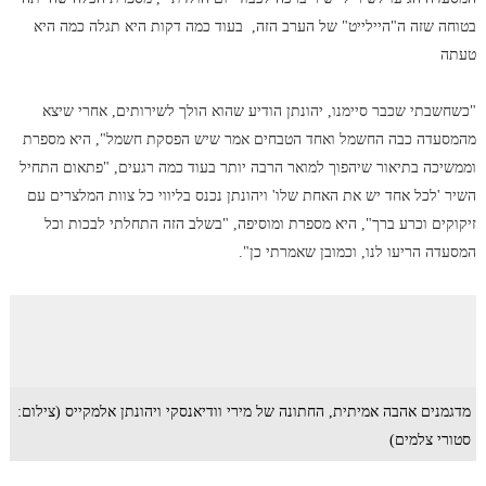
בטוחה שזה ה"היילייט" של הערב הזה, בעוד כמה דקות היא תגלה כמה היא
טעתה
"כשחשבתי שכבר סיימנו, יהונתן הודיע שהוא הולך לשירותים, אחרי שיצא
מהמסעדה כבה החשמל ואחד הטבחים אמר שיש הפסקת חשמל", היא מספרת
וממשיכה בתיאור שיהפוך למואר הרבה יותר בעוד כמה רגעים, "פתאום התחיל
השיר 'לכל אחד יש את האחת שלו' ויהונתן נכנס בליווי כל צוות המלצרים עם
זיקוקים וכרע ברך", היא מספרת ומוסיפה, "בשלב הזה התחלתי לבכות וכל
המסעדה הריעו לנו, וכמובן שאמרתי כן".
מדגמנים אהבה אמיתית, החתונה של מירי וודיאנסקי ויהונתן אלמקייס (צילום:
סטורי צלמים)