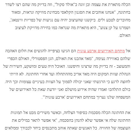
הכלה מתארת את עצמה ובן זוגה כ"אולד סקול", וזה בדיוק מה שהם רצו לשדר
בחתונה, "אנחנו אוהבים את הסגנון הקלאסי מבחינת מוזיקה ונראות, ומאוד
מחוברים לטבע ולים. ביקשנו שהעיצוב יהיה עם נגיעות של כפריות ווינטאג',
ושמרנו על קן צנוע", היא מתארת מה שנראה כמו בחירה מדויקת לעיצוב
האולם.
אל
מתחם האירועים ארבע עונות
הם הגיעו בציפייה להגשים את חלום האהבה
שלהם באווירה נעימה, "מאד אהבנו את האולם, הגן הפסטורלי, האולם הכפרי
והמעוצב - זה בדיוק מה שרצינו וחיפשנו. האוכל היה טעים ומושקע, השירות של
הנהלת וצוות המקום היה מאד אדיב מההתחלה ועד אחרי החתונה. לא הייתי
לחוצה לרגע כי הרגשתי שאני יכולה לסמוך על הצוות בעיניים עצומות וכך היה.
כולם התלהבו ואמרו שהיה אירוע מושלם ואני יודעת שאת כל האירועים של
המשפחה שלנו נערוך במתחם האירועים 'ארבע עונות'".
את החתונה הכלה מסכמת כסיפור הצלחה, וכאשר משירים מבט אל תמונות
החתונה שלה אי אפשר שלא להנהן בהסכמה, "אי אפשר לתאר במילים את
העוצמה של החוויה. כל האנשים שאתה אוהב מתכנסים ביחד לכבודך וממלאים