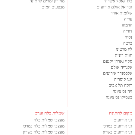
בלו קאסל אשדוד
מחירון זמרים לחתונה
גבריאל אולם אירועים
מבצעים חמים
שלומית אזרד
עדיה
הרמוזו
דוריה
נסיה
ברטה
ליז מרטינז
חוות רונית
סקיי גארדן יקנעם
אלגריה אולם
אלכסנדר אירועים
יונו קיסריה
רוקח תל אביב
ויה נס ציונה
באסיקו נס ציונה
מקום לחתונה
שמלות כלה וערב
גני אירועים
מעצבי שמלות כלה
גני אירועים במרכז
מעצבי שמלות כלה במרכז
גני אירועים בשרון
מעצבי שמלות כלה בשרון