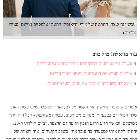
עכשיו זה לנצח, החתונה של מירי וודיאנסקי ויהונתן אלמקייס (צילום: סטורי
צלמים)
עוד בוואלה! מזל טוב
עשרת גני האירועים המרהיבים ביותר לחתונה פסטורלית
אולמות האירועים המומלצים ביותר באזור הדרום
מה קורה כשהכלה מותחת את החתן לפני החתונה?
אומרים שהצעד הראשון הוא הקשה מכולם, ואחרי שהכלה שלנו עשתה את
שלה הכול זרם בטבעיות. מגורים משותפים, עבודה משותפת - הכל היה יותר
ממושלם, וכאשר הגיע הרגע הנכון הגיעה גם ההצעה, "ביום הולדתי ה-28,
יהונתן לקח אותי למסעדה בה עובד אחי. בשלב הקינוחים, אחי והצוות של
המסעדה הגיעו לשיר לי שיר ברכה לכבוד יום הולדתי", מספרת הכלה שהייתה