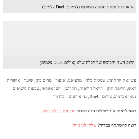
התאחדו לתמונת חתונה משותפת (צילום: Duel צלמים)
הלוק השני והכובש של הכלה שלנו (צילום: Duel צלמים)
עשו את החתונה: שמלות כלה - מרציאנו, איפור - מרים כהן, שיער - אושרית
ראש, חליפת חתן - רויאל חליפות, תקליטן - יוסי אזולאי, טבעות נישואים -
נעמי אברמוב, צילום - Duel, גני ארועים - בלדוור
בואי לראות עוד שמלות כלה במדור
הרי את - כלה ביום
רוצה להשתתף במדור?
שלחי לנו מייל