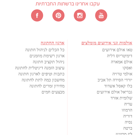
עקבו אחרינו ברשתות החברתיות
אולמות וגני אירועים מומלצים
ארגון החתונה
טאו אולם אירועים
כל הכלים לניהול חתונה
דימיטריוס דליה
ארגון רשימת מוזמנים
אולם אמארה
ניהול תקציב חתונה
ואסקו
עיצוב הזמנה דיגיטלית לחתונה
אולמי טרויה
כתבות וטיפים לארגון חתונה
יורדי הסירה תל אביב
מחשבון כמה לתת לחתונה
בלו קאסל אשדוד
מחירון זמרים לחתונה
גבריאל אולם אירועים
מבצעים חמים
שלומית אזרד
עדיה
הרמוזו
דוריה
נסיה
ברטה
ליז מרטינז