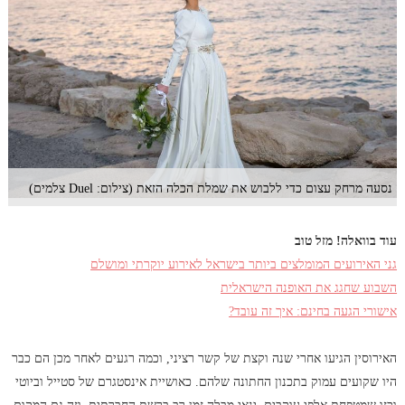
נסעה מרחק עצום כדי ללבוש את שמלת הכלה הזאת (צילום: Duel צלמים)
עוד בוואלה! מזל טוב
גני האירועים המומלצים ביותר בישראל לאירוע יוקרתי ומושלם
השבוע שחגג את האופנה הישראלית
אישורי הגעה בחינם: איך זה עובד?
האירוסין הגיעו אחרי שנה וקצת של קשר רציני, וכמה רגעים לאחר מכן הם כבר
היו שקועים עמוק בתכנון החתונה שלהם. כאושיית אינסטגרם של סטייל וביוטי