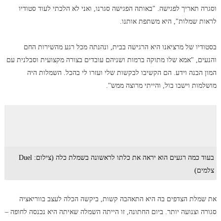
וסגרה תאריך לפגישה. "באותה הפגישה סגרנו, ואני לא הלכתי לעוד סטודיו
לראות שמלות", היא משתפת אותנו.
בסטודיו של מרציאנו היא הרגישה בבית, ונהנתה מכל רגע מהשירות החם
והנעים, "אמא שלו מתוקה ברמות ושניהם עובדים בצורה מקצועית וסבלנית עם
המון הבנה וידע. הם הקשיבו לבקשות שלי ועזרו לי בהכל. השמלות היה
מושלמות וישבו בול, והייתי מרוצה ממש".
בעוד כמה רגעים הוא יראה את כלתו לראשונה בשמלת כלה (צילום: Duel
צלמים)
את שמלת הצדפים בה היא התאהבה קשות, ביקשה הכלה לעצב בווריאציה
סגורה וצנועה יותר. ביום החתונה, זו הייתה השמלה שאיתה היא נכנסה לחופה –