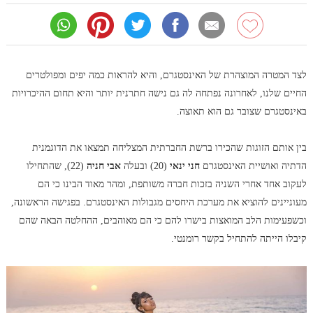
לצד המטרה המוצהרת של האינסטגרם, והיא להראות כמה יפים ומפולטרים
החיים שלנו, לאחרונה נפתחה לה גם נישה חתרנית יותר והיא תחום ההיכרויות
באינסטגרם שצובר גם הוא תאוצה.
בין אותם הזוגות שהכירו ברשת החברתית המצליחה תמצאו את הדוגמנית
הדתיה ואושיית האינסטגרם
חני ינאי
(20) ובעלה
אבי חניה
(22), שהתחילו
לעקוב אחד אחרי השניה בזכות חברה משותפת, ומהר מאוד הבינו כי הם
מעוניינים להוציא את מערכת היחסים מגבולות האינסטגרם. בפגישה הראשונה,
וכשפעימות הלב המואצות בישרו להם כי הם מאוהבים, ההחלטה הבאה שהם
קיבלו הייתה להתחיל בקשר רומנטי.