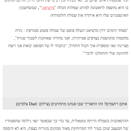
וכזו שמטפחת אלפי עוקבים, ינאי מבלה זמן רב ברשת החברתית, וזה גם המקום
בו היא נחשפה לראשונה למותג שמלות הכלה "
מרציאנו
",
שבשחשבון
האינסטגרם שלו היא איתרה את שמלת חלומותיה.
"באחד הימים ירדן מרציאנו העלה פוסט של שמלה פשוט מטורפת - גזרה
מהממת ומקושטת בצדפים אמיתיות, ואני בחורה שאוהבת לשבור שגרה",
מציינת ינאי ומספרת איך הכול התחיל, "כתבתי לו על הפוסט 'כזאת אני רוצה
לחתונה שלי והתחלנו לדבר'".
אתם רושמים? זהו התאריך שבו אנחנו מתחתנים (צילום: Duel צלמים)
ההתאהבות בשמלה הייתה טוטאלית, עד כדי כך שכאשר ינאי גילתה שהסטודיו
של המעצב שוכן בעיר לוד המרוחקת מאוד ממקום מגוריה בצפת, היא לא היססה