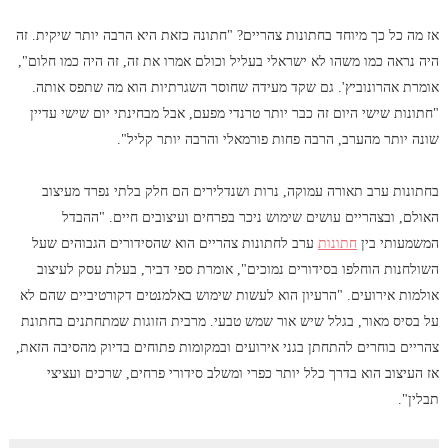
אז מה כל כך מיוחד בחתונות צהריים? "חתונה כזאת היא הרבה יותר שיקית. זה
היה נראה כמו משהו לא ישראלי בעליל וכולם אמרו את זה, זה היה כמו חלום",
אומרת אהרונוביץ'. גם שקד מעידה שחוסר השגרתיות הוא מה שתפס אותה.
"חתונות שישי היום זה כבר יותר טרנדי מפעם, אבל מבחינתי יום שישי עדיין
שונה יותר מהערב, הרבה פחות פורמאלי והרבה יותר קליל".
בחתונות ערב תאורה עמוקה, נרות ושנדלירים הם חלק בלתי נפרד מעיצוב
האולם, ובצהריים עושים שימוש ניכר בפרחים ועיצובים חיים. "ההבדל
המשמעותי בין
חתונות
ערב לחתונות צהריים הוא שהסידורים הגבוהים שעל
השולחנות הוחלפו בסידורים נמוכים", אומרת ספי דביר, בעלת עסק לעיצוב
אולמות אירועים. "הרעיון הוא לעשות שימוש באלמנטים דקורטיביים שהם לא
על בסיס מאור, בגלל שיש אור שמש טבעי. מרבית הזוגות שמתחתנים בחתונת
צהריים בוחרים להתחתן בגני אירועים ובמקומות פתוחים בדיוק מהסיבה הזאת,
אז העיצוב הוא בדרך כלל יותר כפרי ומשלב סידורי פרחים, שרכים ועציצי
תבלין".