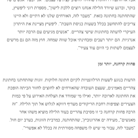
בוקר, וברגע שיורד הלילה אנחנו רוצים ללכת לישון", מספרת רוני ליפשיץ,
שהתחתנה בחתונה כזאת. "מעבר לזה, האורחים שלנו לא דתיים ולא היינו
צריכים להתחשב בכלל בשעות כניסת השבת". ליפשיץ מציינת את היתרון
העיקרי לדעתה בחתונות שישי צהריים. "אנשים מגיעים עם הרבה יותר
אנרגיות. הם יותר רעבים ומבחינתי אוכל שווה שמחה. חוץ מזה הם גם מרשים
לעצמם לשתות כי היום עוד צעיר".
פחות קרחנה, יותר זמן
הדעות בנוגע לשעות הרלוונטיות לקיום חתונה חלוקות. זוגות שהתחתנו בחתונת
צהריים מאמינים, שעצם העובדה שהאורחים לא לחוצים לחזור הביתה הופכת
את החתונה לארוכה יותר, ואילו מי שמודד את הצלחת האירוע על פי כמות
הצעירים וצפיפות רחבת הריקודים מעדיף דווקא לגלוש אל תוך הלילה. "זה
הרבה פחות קרחנה כי זו מסיבת צהריים בעוד הלילה מוציא משהו אחר
מאנשים", מעידה ים אהרונוביץ', שהתחתנה, כמרבית הזוגות, בערב יום חול.
"מעבר לזה, עבור מי שיש לו משפחה מסורתית זה בכלל לא אפשרי".