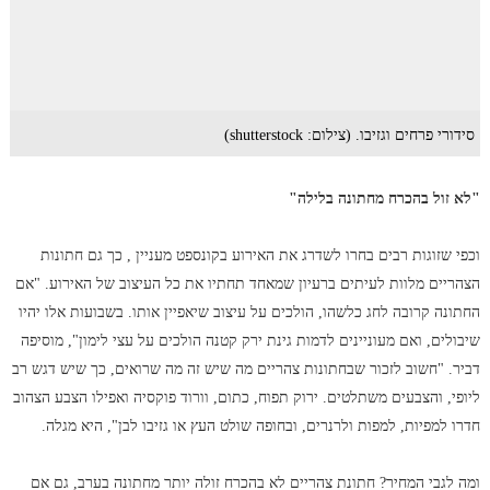
סידורי פרחים וגזיבו. (צילום: shutterstock)
"לא זול בהכרח מחתונה בלילה"
וכפי שזוגות רבים בחרו לשדרג את האירוע בקונספט מעניין , כך גם חתונות
הצהריים מלוות לעיתים ברעיון שמאחד תחתיו את כל העיצוב של האירוע. "אם
החתונה קרובה לחג כלשהו, הולכים על עיצוב שיאפיין אותו. בשבועות אלו יהיו
שיבולים, ואם מעוניינים לדמות גינת ירק קטנה הולכים על עצי לימון", מוסיפה
דביר. "חשוב לזכור שבחתונות צהריים מה שיש זה מה שרואים, כך שיש דגש רב
ליופי, והצבעים משתלטים. ירוק תפוח, כתום, וורוד פוקסיה ואפילו הצבע הצהוב
חדרו למפיות, למפות ולרנרים, ובחופה שולט העץ או גזיבו לבן", היא מגלה.
ומה לגבי המחיר? חתונת צהריים לא בהכרח זולה יותר מחתונה בערב, גם אם