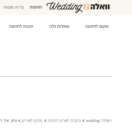
חתונות
בר/ת מצווה
מקום לחתונה
שמלות כלה
הכנות לחתונה
המוזמנים שלי
אישורי הגעה
סידור שולחנות
התקציב שלי
משימות לביצוע
המועדפים שלי
שמלות כלה
וואלה! wedding
כתבות לארגון חתונה
מקום לאירוע
טיפ: איך 