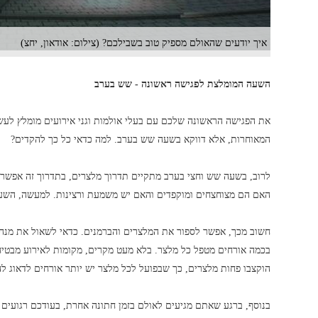
איך יודעים שהאולם מספיק טוב בשבילכם? (צילום: אודאון, יחצ)
השעה המומלצת לפגישה ראשונה - שש בערב
את הפגישה הראשונה שלכם עם בעלי אולמות וגני אירועים מומלץ לע
המאוחרות, אלא דווקא בשעה שש בערב. למה כדאי כל כך להקדים?
לרוב, בשעה שש וחצי בערב מתקיים תדרוך מלצרים, בתדרוך זה אפשר ל
האם הם מצוחצחים ומוקפדים והאם יש משמעת ורצינות. למעשה, השע
חשוב מכך, אפשר לספור את המלצרים והברמנים. כדאי לשאול את מנהל 
בכמה אורחים מטפל כל מלצר. בלא מעט מקרים, מקומות לאירוע מבטיחי
הוקצבו פחות מלצרים, כך שבפועל לכל מלצר יש יותר אורחים לדאוג לה
בנוסף, ברגע שאתם מגיעים לאולם בזמן חתונה אחרת, בעודכם רגועים 