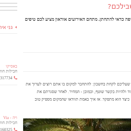
בילכם?
פה כדאי להתחתן. מתחם האירועים אודאון מציע לכם טיפים
גני אי
באסיקו
חבילות חור
3317734
שעליכם לקחת בחשבון: להתחבר למקום בו אתם רוצים לערוך את
 ולהיות בקשר שוטף, וכמובן - המחיר. לאחר שסגרתם את
כיצד הוא מתפקד. אז איך באמת תוודאו שהמקום מספיק טוב
ויה - Via
חבילות חור
2160325