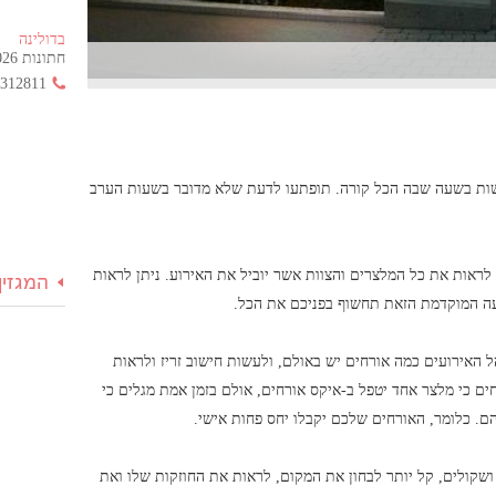
בדולינה
חתונות 2026 החל מ- 355 ש"ח בלבד!
3312811
שות בשעה שבה הכל קורה. תופתעו לדעת שלא מדובר בשעות הערב
ראות את כל המלצרים והצוות אשר יוביל את האירוע. ניתן לראות
המגזין
ה המוקדמת הזאת תחשוף בפניכם את הכל.
האירועים כמה אורחים יש באולם, ולעשות חישוב זריז ולראות
ם כי מלצר אחד יטפל ב-איקס אורחים, אולם בזמן אמת מגלים כי
ם. כלומר, האורחים שלכם יקבלו יחס פחות אישי.
ושקולים, קל יותר לבחון את המקום, לראות את החוזקות שלו ואת