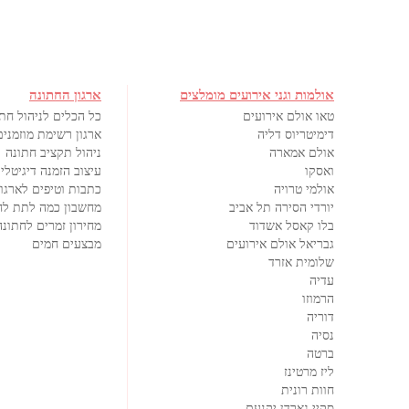
אולמות וגני אירועים מומלצים
ארגון החתונה
טאו אולם אירועים
כל הכלים לניהול חת
דימיטריוס דליה
ארגון רשימת מוזמנים
אולם אמארה
ניהול תקציב חתונה
ואסקו
עיצוב הזמנה דיגיטלי
אולמי טרויה
כתבות וטיפים לארגון
יורדי הסירה תל אביב
מחשבון כמה לתת לח
בלו קאסל אשדוד
מחירון זמרים לחתונה
גבריאל אולם אירועים
מבצעים חמים
שלומית אזרד
עדיה
הרמוזו
דוריה
נסיה
ברטה
ליז מרטינז
חוות רונית
סקיי גארדן יקנעם