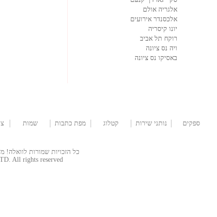
אלגריה אולם
אלכסנדר אירועים
יונו קיסריה
רוקח תל אביב
ויה נס ציונה
באסיקו נס ציונה
ספקים
נותני שירות
קטלוג
מפת כתבות
שמות
צו
לחתונה
שמלות
לתינוקות
כל הזכויות שמורות לוואלה! מזל טוב  © 2026
TD. All rights reserved