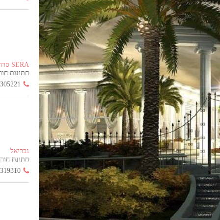
SERA סרה
חתונות חורף הח
3305221
גבריאל
חתונת חורף החל
3319310