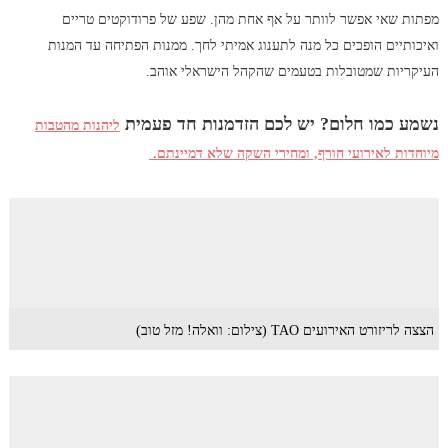
מפתות שאי אפשר לוותר על אף אחת מהן. שפע של פרודוקטים טריים
ואיכותיים הופכים כל מנה לתענוג אמיתי לחך. ממנות הפתיחה עד המנות
העיקריות שמטובלות בטעמים שהקהל הישראלי אוהב.
נשמע כמו חלום? יש לכם הזדמנות חד פעמית
ליהנות מהטבות
מיוחדות לאירועי חורף, ומחירי השקה שלא דמיינתם.
הצצה לריזורט האירועים TAO (צילום: וואלה! מזל טוב)