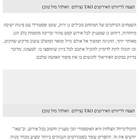
הצצה לריזורט האירועים TAO (צילום: וואלה! מזל טוב)
השטחים הנרחבים של המתחם מכילים גן ירוק, שקט ופסטורלי עם פינות ישיבה
מיוחדות, ריהוט גן שמעניק לכל אירוע קסם טהור ובריכה מהממת בלב הגן.
מאוחר יותר, החגיגה תמשיך אל אולם גדול ומואר המשלב עיצוב מרקיע שחקים,
ובו תוכלו לתת לדימיון להוביל אתכם לכל כיוון שתחפצו בו. לטעמנו, מדובר
בדיוק במקום האידיאלי להגשים בו את סיפור האהבה שלכם.
הצצה לריזורט האירועים TAO (צילום: וואלה! מזל טוב)
והקולינריה? הצלחת היא האקססורי הכי מעניין וחשוב בכל אירוע, וב"טאו"
יודעים את זה. התפריט עומד בסטנדרטים הגבוהים ביותר ומציע מבחר מנות