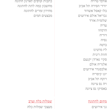
אולמי טרויה
כתבות וטיפים לארגון חתונה
יורדי הסירה תל אביב
מחשבון כמה לתת לחתונה
בלו קאסל אשדוד
מחירון זמרים לחתונה
גבריאל אולם אירועים
מבצעים חמים
שלומית אזרד
עדיה
הרמוזו
דוריה
נסיה
ברטה
ליז מרטינז
חוות רונית
סקיי גארדן יקנעם
אלגריה אולם
אלכסנדר אירועים
יונו קיסריה
רוקח תל אביב
ויה נס ציונה
באסיקו נס ציונה
מקום לחתונה
שמלות כלה וערב
גני אירועים
מעצבי שמלות כלה