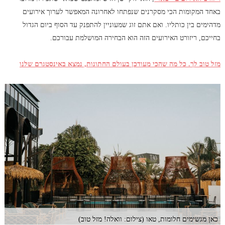
באחד המקומות הכי מסקרנים שנפתחו לאחרונה המאפשר לערוך אירועים
מדהימים בין כותליו. ואם אתם זוג שמעוניין להתפנק עד הסוף ביום הגדול
בחייכם, ריזורט האירועים הזה הוא הבחירה המושלמת עבורכם.
מזל טוב לך. כל מה שהכי מעודכן בעולם החתונות, נמצא באינסטגרם שלנו
כאן מגשימים חלומות, טאו (צילום: וואלה! מזל טוב)