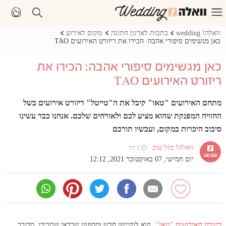
וואלה! wedding
כתבות לארגון חתונה
מקום לאירוע
כאן מגשימים סיפורי אהבה: הכירו את ריזורט האירועים TAO
כאן מגשימים סיפורי אהבה: הכירו את
ריזורט האירועים TAO
מתחם האירועים "טאו" קיבל את ה"טייטל" ריזורט אירועים בשל
החוויה המפנקת שהוא מציע לכם ולאורחים שלכם. אנחנו כבר עשינו
סיבוב היכרות במקום, ועכשיו תורכם
וואלה! מזל טוב
⏲ 2 דק'
יום חמישי, 07 באוקטובר 2021, 12:12
ריזורט האירועים "טאו"
, הוא לוקיישן חדש ומהפנט שכדאי שתכירו. מדובר