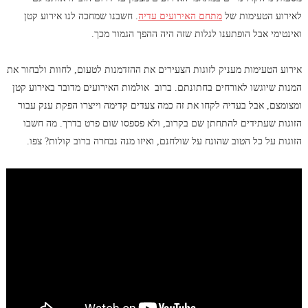
לאירוע הטעימות של
מתחם האירועים עדיה
. חשבנו שמחכה לנו אירוע קטן
ואינטימי אבל הופתענו לגלות שזה היה ההפך הגמור מכך.
אירוע הטעימות מעניק לזוגות הצעירים את ההזדמנות לטעום, לחוות ולבחור את
המנות שיוגשו לאורחים בחתונתם. ברוב אולמות האירועים מדובר באירוע קטן
ומצומצם, אבל בעדיה לקחו את זה כמה צעדים קדימה וייצרו הפקת ענק עבור
הזוגות שעתידים להתחתן שם בקרוב, ולא פספסו שום פרט בדרך. מה חשבו
הזוגות על כל הטוב שהונח על שולחנם, ואיזו מנה נבחרה ברוב קולות? צפו.