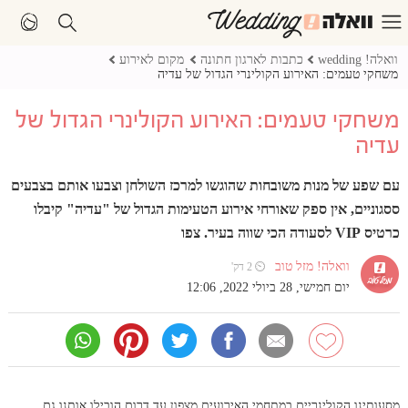
וואלה! wedding
כתבות לארגון חתונה
מקום לאירוע
משחקי טעמים: האירוע הקולינרי הגדול של עדיה
משחקי טעמים: האירוע הקולינרי הגדול של
עדיה
עם שפע של מנות משובחות שהוגשו למרכז השולחן וצבעו אותם בצבעים
ססגוניים, אין ספק שאורחי אירוע הטעימות הגדול של "עדיה" קיבלו
כרטיס VIP לסעודה הכי שווה בעיר. צפו
וואלה! מזל טוב
⏲ 2 דק'
יום חמישי, 28 ביולי 2022, 12:06
מסעותינו הקולינריים במתחמי האירועים מצפון עד דרום הובילו אותנו גם