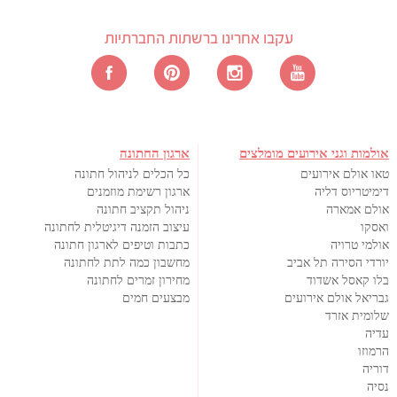
עקבו אחרינו ברשתות החברתיות
אולמות וגני אירועים מומלצים
ארגון החתונה
טאו אולם אירועים
כל הכלים לניהול חתונה
דימיטריוס דליה
ארגון רשימת מוזמנים
אולם אמארה
ניהול תקציב חתונה
ואסקו
עיצוב הזמנה דיגיטלית לחתונה
אולמי טרויה
כתבות וטיפים לארגון חתונה
יורדי הסירה תל אביב
מחשבון כמה לתת לחתונה
בלו קאסל אשדוד
מחירון זמרים לחתונה
גבריאל אולם אירועים
מבצעים חמים
שלומית אזרד
עדיה
הרמוזו
דוריה
נסיה