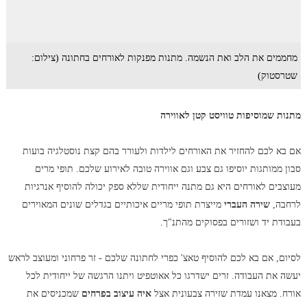
מחממים את הלב ואת הנשמה. מתנות מפנקות לאורחים בחתונה (צילום:
שטרסטוק)
מתנות שמוסיפות טוויסט קטן לאווירה
אם בא לכם להחזיר את האורחים לילדות ולעורר בהם קצת נוסטלגיה בועות
סבון ממותגות יוסיפו גם צבע וגם אווירה טובה לאירוע שלכם. תופי מרים
מעוצבים לאורחים היא גם מתנה ייחודית שללא ספק יכולה להוסיף אנרגיות
לרחבה,
שירה העברי
מייצרת תופי מריים איכותיים בגדלים שונים המאוירים
בעבודת יד ושזורים בפסוקים מהתנ"ך.
לסיום, אם בא לכם להוסיף טאצ' כפרי לחתונה שלכם - זר פרחוני ומעוצב לראש
יעשה את העבודה. זרים ישדרגו כל אאוטפיט ויתנו הרגשה של ייחודית לכל
אורח. מצאנו עמדת שזירה צבעונית אצל
איה עיצוב בפרחים
שמכניסים את