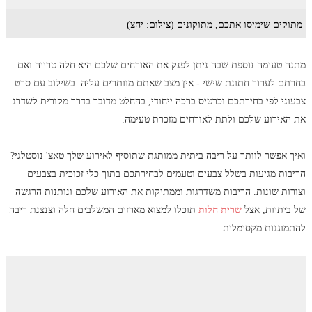
מתוקים שימיסו אתכם, מתוקונים (צילום: יחצ)
מתנה טעימה נוספת שבה ניתן לפנק את האורחים שלכם היא חלה טרייה ואם
בחרתם לערוך חתונת שישי - אין מצב שאתם מוותרים עליה. בשילוב עם סרט
צבעוני לפי בחירתכם וכרטיס ברכה ייחודי, בהחלט מדובר בדרך מקורית לשדרג
את האירוע שלכם ולתת לאורחים מזכרת טעימה.
ואיך אפשר לוותר על ריבה ביתית ממותגת שתוסיף לאירוע שלך טאצ' נוסטלגי?
הריבות מגיעות בשלל צבעים וטעמים לבחירתכם בתוך כלי זכוכית בצבעים
וצורות שונות. הריבות משדרגות וממתיקות את האירוע שלכם ונותנות הרגשה
של ביתיות, אצל
שרית חלות
תוכלו למצוא מארזים המשלבים חלה וצנצנת ריבה
להתמוגגות מקסימלית.