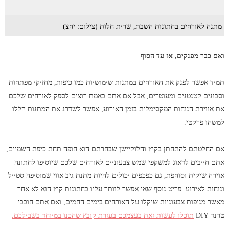
מתנה לאורחים בחתונות השבת, שרית חלות (צילום: יחצ)
ואם כבר מפנקים, אז עד הסוף
תמיד אפשר לפנק את האורחים במתנות שימושיות כמו כיפות, מחזיקי מפתחות
וסבונים קטנטנים ומעוטרים, אבל אם אתם באמת רוצים לספק לאורחים שלכם
את אווירת הנוחות המקסימלית בזמן האירוע, אפשר לשדרג את המתנות הללו
למשהו פרקטי.
אם החלטתם להתחתן בקיץ והלוקיישן שבחרתם הוא חופה תחת כיפת השמיים,
אתם חייבים לדאוג למשקפי שמש צבעוניים לאורחים שלכם שיוסיפו לחתונה
אוירה שיקית וסוחפת, גם כפכפים יכולים להיות מתנת גיב אווי שמוסיפה סטייל
ונוחות לאירוע. פריט נוסף שאי אפשר לוותר עליו בחתונות קיץ הוא לא אחר
מאשר מניפות צבעוניות שיקלו על האורחים בימים החמים, ואם אתם חובבי
טרנד DIY
תוכלו לעשות זאת בעצמכם בעזרת קובץ שהכנו במיוחד בשבילכם.