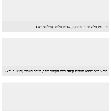
אין כמו חלה טריה ומתוקה, שרית חלות (צילום: יחצ)
תוף מריים שהוא תוספת קטנה ליום הקסום שלך, שירה העברי (תמונות יחצ)