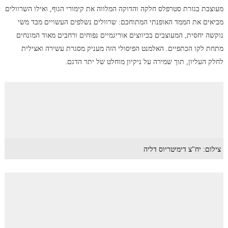
מעוצבת בגזרת סטרפלס חלקה והדוקה המלווה את קימורי הגוף, ואילו השרוולים
מביאים את הממד האופנתי המתוחכם: שרוולים נשלפים העשויים מבד משי
נוקשה יחסית, המעוצבים בכיווצים אוריגמיים נפוחים ורחבים מאוד המונחים
מתחת לקו הכתפיים. האלמנט הפיסולי הזה מעניק מסגרת עשירה ואצילית
לחלק העליון, תוך שמירה על ניקיון מוחלט של יתר הדגם.
צילום: יח"צ דימיטריוס דליה