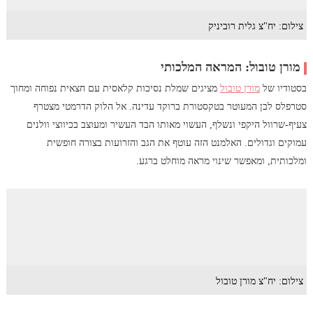
צילום: יח"צ גלית רוביניק
מורן טובול: המראה המלכותי
בסטודיו של
מורן טובול
מציגים שמלת נסיכות קלאסית עם חצאית נפוחה ומחוך
סטרפלס לבן המעוטר בטקסטורת ברוקד עדינה. אל הלוק הדרמטי מצטרף
צעיף-שרוול היקפי ונשלף, העשוי מאותו הבד העשיר ומעוצב בכיווצי וולנים
עמוקים וגדולים. האלמנט הזה עוטף את הגב והזרועות בצורה חופשית
ומלכותית, ומאפשר שינוי מראה מוחלט ברגע.
צילום: יח"צ מורן טובול