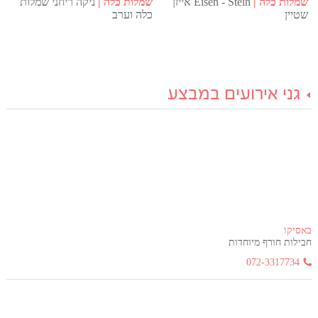
שמלות כלה
Eisen - Stein אייזן
שמלות כלה
ניקה ריחני שמלות
שטיין
כלה וערב
גני אירועים במבצע
באסיקו
חבילות חורף מיוחדות
072-3317734