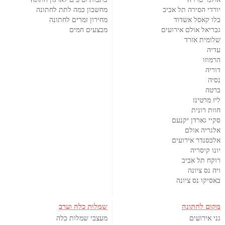
יורדי הסירה תל אביב
מחשבון כמה לתת לחתונה
בלו קאסל אשדוד
מחירון זמרים לחתונה
גבריאל אולם אירועים
מבצעים חמים
שלומית אזרד
עדיה
הרמוזו
דוריה
נסיה
ברטה
ליז מרטינז
חוות רונית
סקיי גארדן יקנעם
אלגריה אולם
אלכסנדר אירועים
יונו קיסריה
רוקח תל אביב
ויה נס ציונה
באסיקו נס ציונה
מקום לחתונה
שמלות כלה וערב
גני אירועים
מעצבי שמלות כלה