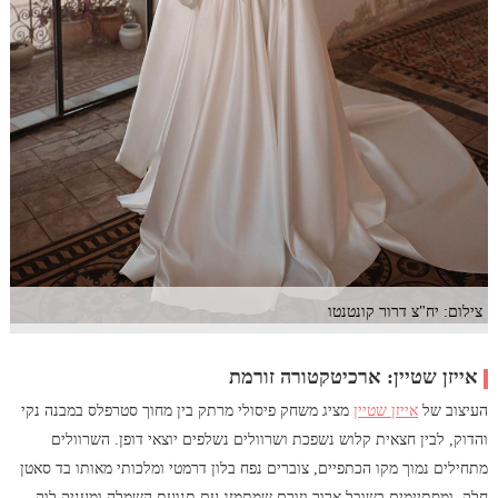
צילום: יח"צ דרור קונטנטו
אייזן שטיין: ארכיטקטורה זורמת
העיצוב של
אייזן שטיין
מציג משחק פיסולי מרתק בין מחוך סטרפלס במבנה נקי
והדוק, לבין חצאית קלוש נשפכת ושרוולים נשלפים יוצאי דופן. השרוולים
מתחילים נמוך מקו הכתפיים, צוברים נפח בלון דרמטי ומלכותי מאותו בד סאטן
חלק, ומסתיימים בשובל ארוך וזורם שמתמזג עם תנועת השמלה ומעניק לוק