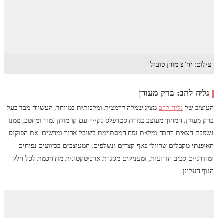
צילום: יח"צ מורן טובול
גליה להב: ברק מעודן
העיצוב של
גליה להב
מציג שמלה דרמטית ומלכותית במיוחד, העשויה מבד בעל
ברק מעודן. המחוך מעוצב בגזרת סטרפלס נקייה עם קו מותן נמוך ומחטב, ממנו
נשפכת חצאית רחבה ומלאת נפח המסתיימת בשובל ארוך ומרשים. את הפוקוס
האופנתי מקבלים שרוולי פאף קצרים ונשלפים, המעוצבים בכיווצים נפוחים
ומודרניים סביב הזרועות, ומעניקים מסגרת ארכיטקטונית מתוחכמת לכל חלק
הגוף העליון.