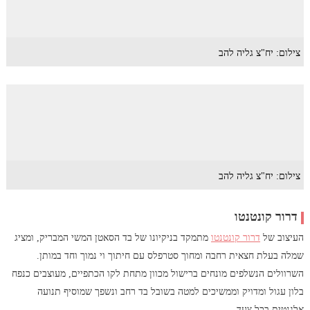
צילום: יח"צ גליה להב
צילום: יח"צ גליה להב
דרור קונטנטו
העיצוב של
דרור קונטנטו
מתמקד בניקיונו של בד הסאטן המשי המבריק, ומציג
שמלה בעלת חצאית רחבה ומחוך סטרפלס עם חיתוך וי נמוך וחד במותן.
השרוולים הנשלפים מונחים ברישול מכוון מתחת לקו הכתפיים, מעוצבים כנפח
בלון עגול ומדויק וממשיכים למטה בשובל בד רחב ונשפך שמוסיף תנועה
אלגנטית בכל צעד.