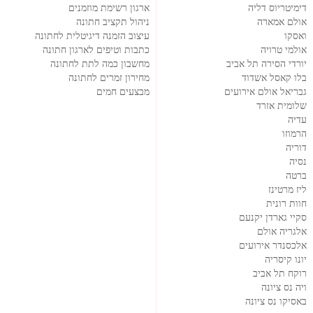
דימיטריוס דליה
ארגון רשימת מוזמנים
אולם אמארה
ניהול תקציב חתונה
ואסקו
עיצוב הזמנה דיגיטלית לחתונה
אולמי טרויה
כתבות וטיפים לארגון חתונה
יורדי הסירה תל אביב
מחשבון כמה לתת לחתונה
בלו קאסל אשדוד
מחירון זמרים לחתונה
גבריאל אולם אירועים
מבצעים חמים
שלומית אזרד
עדיה
הרמוזו
דוריה
נסיה
ברטה
ליז מרטינז
חוות רונית
סקיי גארדן יקנעם
אלגריה אולם
אלכסנדר אירועים
יונו קיסריה
רוקח תל אביב
ויה נס ציונה
באסיקו נס ציונה