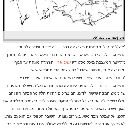
הסקיצה של עמנואל
"אנג'לינה ג'ולי מתחתנת כשיש לה כבר שישה ילדים וצריכה להיות
התייחסות לכך כי הם אלו שדרשו את החתונה וביקשו מההורים להתחתן",
מדגישה המעצבת מיכל מסטודיו
עמנואל
. "השמלה מונחת על הגוף
ומדגישה אותו, וכמובן שהרגל בחוץ - זה הכי מתבקש שיש.
"החלק האהוב עלי בעיצוב שאני מציגה הוא השובל הארוך. יש כאן
התייחסות מיוחדת לכך שאנג'לינה לא מתחתנת סינגלית ויש לה משפחה
של ממש המונה שישה ילדים. הם צריכים להיות חלק מההפקה הזו והם
יוכלו לשאת לה את השובל במהלך הטקס. מעבר לכך, השמלה מבליטה את
הגוף ויש בה משהו א-סימטרי במחשוף ובשרוול האחד. מבחינת בדים
הלכנו על שמלה מבד משי, בשילוב נוצות, והשובל הטווסי גם הוא מנוצות.
לא כל כך אחד יכול להרשות לעצמו ללבוש שמלה עם נוצות ולהיראות בה