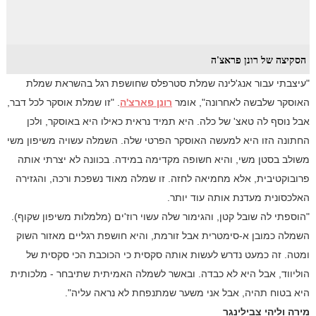
הסקיצה של רונן פראצ'ה
"עיצבתי עבור אנג'לינה שמלת סטרפלס שחושפת רגל בהשראת שמלת
האוסקר שלבשה לאחרונה", אומר
רונן פארצ'ה
. "זו שמלת אוסקר לכל דבר,
אבל נוסף לה טאצ' של כלה. היא תמיד נראית כאילו היא באוסקר, ולכן
החתונה הזו היא למעשה האוסקר הפרטי שלה. השמלה עשויה משיפון משי
משולב בסטן משי, והיא חשופה מקדימה במידה. בכוונה לא יצרתי אותה
פרובוקטיבית, אלא מחמיאה לחזה. זו שמלה מאוד נשפכת ורכה, והגזירה
האלכסונית מעדנת אותה עוד יותר.
"הוספתי לה שובל קטן, והגימור שלה עשוי רוז'ים (מלמלות משיפון שקוף).
השמלה כמובן א-סימטרית אבל זורמת, והיא חושפת רגליים מאזור השוק
ומטה. זה כמעט נדרש לעשות אותה סקסית כי הכוכבת הכי סקסית של
הוליווד, אבל היא לא כבדה. ובאשר לשמלה האמיתית שתיבחר - מלכותית
היא בטוח תהיה, אבל אני משער שמתנפחת לא נראה עליה".
מירה וליהי צבילינגר