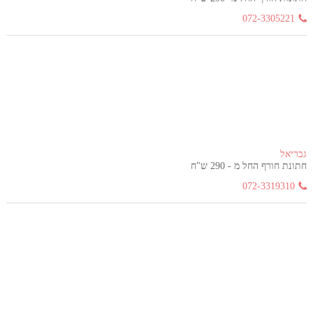
072-3305221
גבריאל
חתונת חורף החל מ - 290 ש"ח
072-3319310