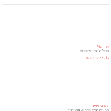
ויה - Via
חבילות חורף מיוחדות
072-2160325
SERA סרה
חתונות חורף החל מ- 290 ש"ח