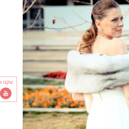
עקבו א