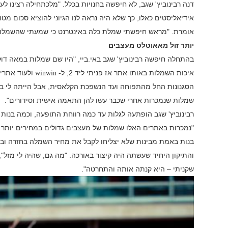
דנה רבינוביץ' שגב, לא חיפשה בחנויות בכלל. "מלכתחילה רצינו לעש
אידיאליסטים כאלו, כך שלא היה נראה לנו הגיוני להוציא סכום מ
אומרת. "מראש חיפשתי שמלת כלה באינטרנט כי שמעתי שהשמלות ב
יותר זול מאאוטלט מעצבים
בהתחלה חיפשה רבינוביץ' שגב באי.ביי, "היו שם שמלות במאה דולר
איכות השמלות באותו אתר אז פניתי ליד 2, ל-
ולעוד אתרי
winwin
הסגנונות החל מהתפוחה ועד הנשפכת הקלאסית, אבל הייתה לי בע
שמלות שנמכרות אחרי שכבר עשו להן התאמה אישית וסידורים".
רבינוביץ' שגב הופתעה לגלות עד כמה רווחת התופעה, וכמה בנו
"נמכרות באתרים האלו שמלות של מעצבים גדולים במחירים יותר ז
בנות באמת מבינות שלא יצליחו לקבל את מחיר השמלה בחזרה ובג
והתיקון היחיד שעשתה היה קיצור באורכה. "מה גם, שהיה לי מזל
שקניתי – היא קנתה אותה והתחרטה".