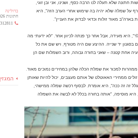
ות חתונה שלא תעלה לנו הרבה כסף, ושנינו, אני ובן זוגי,
טורף על שמלה שלא יהיה בה שימוש אחרי הערב הזה", היא
בדולינה
חתונות 2026 החל מ- 355 ש"ח בלבד!
ארה"ב מאוד זולות וכדאי לבדוק את העניין".
3312811
", היא מעידה, אבל אחר כך פנתה לכיוון אחר. "לא ידעתי מה
ם בסגנון יד שנייה. ההיצע שם היה מטורף, ויש שם את כל
יה אחת קטנה – שאני בחורה גבוהה, ורוב השמלות שם הן
ת ממהרות למכור את שמלת הכלה שלהן במחירים נמוכים מאוד.
ולים ממחירי האאוטלט של אותם מעצבים, יכול להיות שאותן
המגזין
לל זה זה ככה", היא אומרת. לבסוף רכשה שמלה ממישהי,
", היא מוסיפה, "אותה בחורה בכלל לא לבשה את השמלה