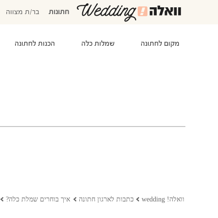
חתונות
בר/ת מצווה
מקום לחתונה
שמלות כלה
הכנות לחתונה
המוזמנים שלי
אישורי הגעה
סידור שולחנות
התקציב שלי
משימות לביצוע
המועדפים שלי
שמלות כלה
וואלה! wedding
כתבות לארגון חתונה
איך בוחרים שמלת כלה?