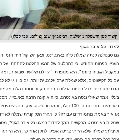
קיצור קטן והשמלה מושלמת. רבינוביץ' שגב (צילום: אבי קבלו)
למדוד כל איבר בגוף
גם סבטלנה קנתה שמלת כלה באינטרנט, וכאן השיקול היה הזמן המו
העניין בפחות מחודש, כי בהחלטה של הרגע החלטנו להתחתן על 
במקביל הגבוה ביותר", היא מספרת. "היו לנו שלושה שבועות, ומה
עם כל הקישוטים, אלא שמלת ערב אלגנטית יותר. גם בן זוגי לא לב
הם נכנסו ביחד לכל חנויות הכלות בפתח תקווה וחטפו הלם מהמחיר
בעלי, אמר שאולי ננסה באינטרנט כי הוא קונה הרבה באי.ביי", מס
בסכומים בסביבות ה- 100 דולר, והמבחר פשוט ענק. החשש היחיד שהיה לנו זה המדידות".
אז איך באמת מתמודדים עם זה? כי אחרי הכל קניית שמלה לא דו
שמלות באינטרנט מבקשים ממך למדוד כמעט כל איבר בגוף", מסב
וקיבלתי שמלה שלא הייתי צריכה אפילו לתקן אחר כך. היא הייתה ק
אבל בכל מקרה הם ממש מדייקים בדברים האלו".