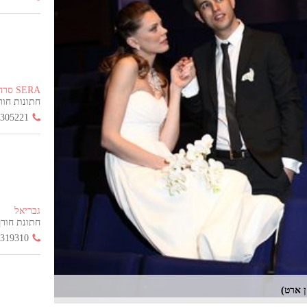
SERA סרה
חתונות חורף הח
3305221
גבריאל
חתונת חורף החל
3319310
ן ארט)