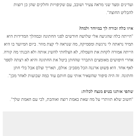
ועדינים ומצד שני מראה צעיר ושובב, עם שקיפויות וחלקים שהן כן רוצות
להבליט החוצה".
איזו כלה זכורה לך במיוחד ולמה?
"הייתה כלה שהגיעה אלי שלושה חודשים לפני החתונה ובמהלך המדידות היא
תמיד נראתה לי נרגשת ומסמיקה, מה שנראה לי קצת מוזר. ביום המיועד בו היא
הייתה אמורה לקחת את השמלה, לא הצלחתי להשיג אותה ולא הבנתי מה קורה.
אחרי חיפושים מאומצים התברר שהחתן ביטל את החתונה והיא לא רצתה לספר
לאף אחד. היא פשוט ארגנה הכל מסביב: אולם, תאריך וצלם אבל בלי חתן
וחתונה. זה היה סיפור שהשאיר אותי עם חותם עוד כמה שבועות לאחר מכן".
שתפי אותנו בטיפ מנצח לכלות:
"חשוב שלא תוותרי על מה שאת באמת רוצה ואוהבת, לכי עם האמת שלך".