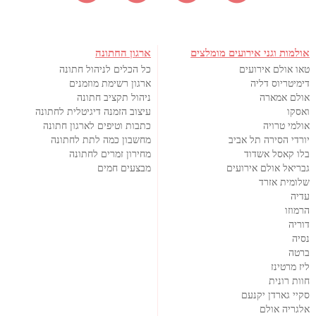
אולמות וגני אירועים מומלצים
ארגון החתונה
טאו אולם אירועים
כל הכלים לניהול חתונה
דימיטריוס דליה
ארגון רשימת מוזמנים
אולם אמארה
ניהול תקציב חתונה
ואסקו
עיצוב הזמנה דיגיטלית לחתונה
אולמי טרויה
כתבות וטיפים לארגון חתונה
יורדי הסירה תל אביב
מחשבון כמה לתת לחתונה
בלו קאסל אשדוד
מחירון זמרים לחתונה
גבריאל אולם אירועים
מבצעים חמים
שלומית אזרד
עדיה
הרמוזו
דוריה
נסיה
ברטה
ליז מרטינז
חוות רונית
סקיי גארדן יקנעם
אלגריה אולם