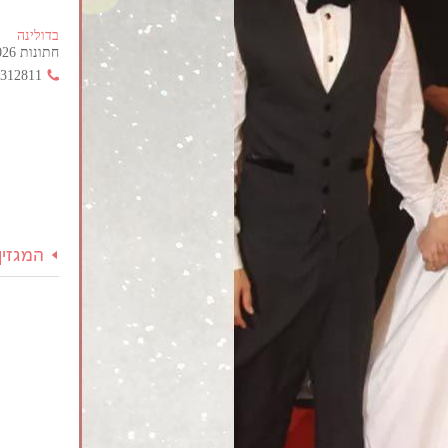
בדולינה
חתונות 2026 החל מ- 355 ש"ח בלבד!
3312811
המגזין