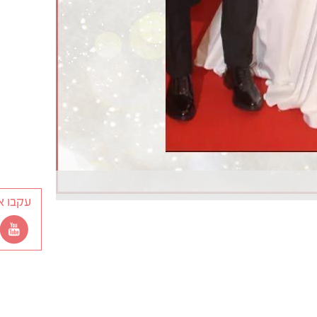
עקבו א