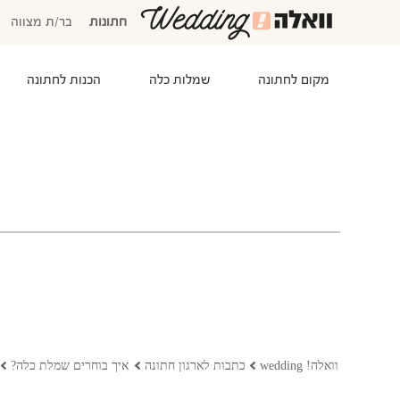
חתונות
בר/ת מצווה
מקום לחתונה
שמלות כלה
הכנות לחתונה
המוזמנים שלי
אישורי הגעה
סידור שולחנות
התקציב שלי
משימות לביצוע
המועדפים שלי
שמלות כלה
וואלה! wedding
כתבות לארגון חתונה
איך בוחרים שמלת כלה?