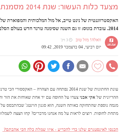
מצעד כלות העשור: שנת 2014 מסמנת טרנד חדש בביצה
האקסטרווגנטית של נינט טייב, אל מול המלכותית והמפוארת של 
2014. עובדת בונוס: זו גם השנה שסימנה טרנד חדש בעולם הסלבס, יש לכם ניחוש מהו?
וואלה! מזל טוב
⏲ 3 דק'
יום רביעי, 04 בדצמבר 2019, 09:42
עונת החתונות של שנת 2014 נפתחה עם הצהרה – האקססורי הכי טרנדי לכלות הוא בטן הריוניות.
ההריונית של
אקי אבני
צעדו על החופה עם יד אחת שאוחזת את הזר והש
מגמה נוספת שהתחזקה באותה השנה, הוא סגנון הוינטג' שבהתבסס על 
מתחת לחופות. רוצים לראות על מה אנחנו מדברים? קחו הצצה לשמלות הכל
הכנסו לאינסטגרם שלנו כדי להכריע - איזו שמלת כלה הכי אהבתם?