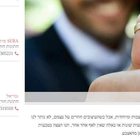
SERA סרה
חתונות חורף הח
3305221
גבריאל
חתונת חורף החל
3319310
ות ומיוחדות, אבל כשהעיצובים חוזרים על עצמם, לא נותר לנו
ות שונות או כאלה שאין לאף אחד אחר, תנו הצצה בטבעות
ן מהאצבע.