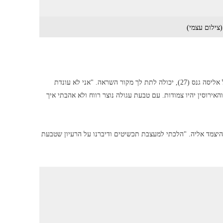
צילום עצמי)
אם את מסוג הבנות שאוהבות להצניע את הטבעת, טבעת הנישואים של אליסה גנס (27), יכולה לתת לך מקור השראה. "אני לא עונדת
ירוסין יהיו צמודות. עם טבעת עגולה נוצר רווח ולא אהבתי איך
יצמד אליה. "הלכתי למעצבת תכשיטים ודיברנו על הרעיון שטבעת