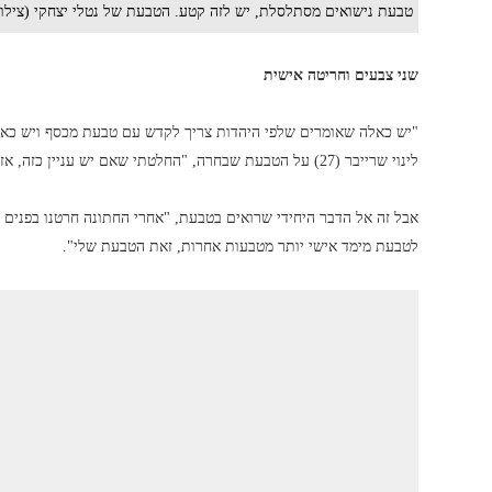
טבעת נישואים מסתלסלת, יש לזה קטע. הטבעת של נטלי יצחקי (צילו
שני צבעים וחריטה אישית
"יש כאלה שאומרים שלפי היהדות צריך לקדש עם טבעת מכסף ויש כא
לינוי שרייבר (27) על הטבעת שבחרה, "החלטתי שאם יש עניין כזה, אז אני רוצה ששניהם יבואו לידי ביטוי".
אבל זה אל הדבר היחידי שרואים בטבעת, "אחרי החתונה חרטנו בפנים
לטבעת מימד אישי יותר מטבעות אחרות, זאת הטבעת שלי".