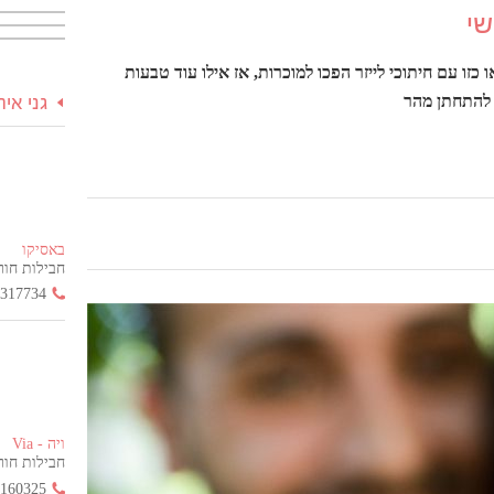
שי
ו עם חיתוכי לייזר הפכו למוכרות, אז אילו עוד טבעות
 להתחתן מהר
גני אי
באסיקו
חבילות חור
3317734
ויה - Via
חבילות חור
2160325