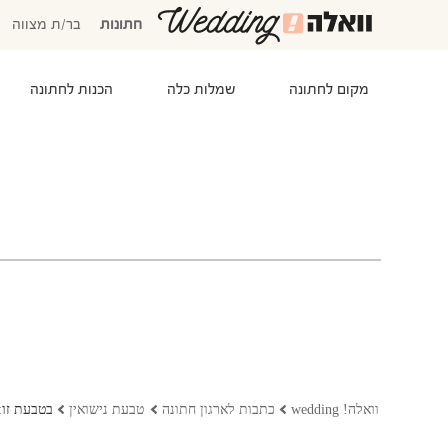
חתונות
בר/ת מצווה
מקום לחתונה
שמלות כלה
הכנות לחתונה
המוזמנים שלי
אישורי הגעה
סידור שולחנות
התקציב שלי
משימות לביצוע
המועדפים שלי
שמלות כלה
וואלה! wedding
כתבות לארגון חתונה
טבעת נישואין
בטבעת זו: