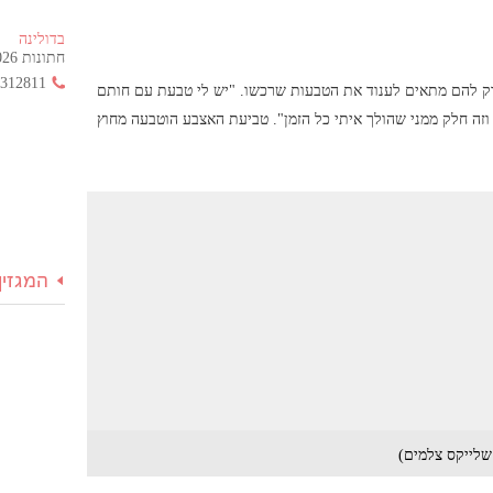
בדולינה
חתונות 2026 החל מ- 355 ש"ח בלבד!
3312811
 שרק להם מתאים לענוד את הטבעות שרכשו. "יש לי טבעת עם חותם
וזה חלק ממני שהולך איתי כל הזמן". טביעת האצבע הוטבעה מחוץ
המגזין
 שלייקס צלמים)