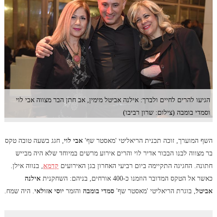
הגיעו להרים לחיים ולברך: אילנה אביטל מימין, אב חתן הבר מצווה אבי לוי
וסמדי בומבה (צילום: שרון רביבו)
השף המוערך, זוכה תכנית הריאליטי 'מאסטר שף'
אבי לוי
, חגג בשעה טובה טקס
בר מצווה לבנו הבכור אדיר לוי והרים אירוע מרשים במיוחד שלא היה מבייש
חתונה. החגיגה התקיימה ביום רביעי האחרון בגן האירועים
קדמא
, בנווה אילן.
כאשר אל הטקס המדובר הוזמנו כ-400 אורחים, בניהם: השחקנית
אילנה
אביטל
, בוגרת הריאליטי 'מאסטר שף'
סמדי בומבה
והזמר
יוסי אזולאי
. היה שמח.