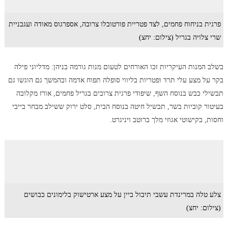
פרגית בניחוח פחמים, לצד פטריית פורטובלו צרובה, אספרגוס מאודה ועגבניית
שרי צלויה בגריל (צילום: יחצ)
בשלב המנות העיקריות זכו האורחים לטעום מנות גורמה בניהן: מדליוני פילה
בקר על מצע עלי תרד ופטריות בליווי סופלה תפוח אדמה ובהמשך גם הוגשו גם
תבשילי כבש בנוסח השף, שיפודי פרגית צרובים בגריל פחמים, אורז מקלובה
בעיטור קוביות בשר, תבשיל חיטה בנוסח הבית, סלט ירוק ששילב מבחר בייבי
וחסות, בקישוטי אגוזי מלך ברוטב ויניגרט.
צלע טלה במרינדת עשבי תיבול ביין על מצע ארטישוק בלימונים כבושים
(צילום: יחצ)