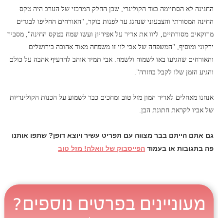
החגיגה לא הסתיימה בצד הקולינרי, שכן החלק המרכזי של הערב היה טקס
החינה המסורתי והצבעוני שנחגג עד לפנות בוקר, "האורחים החליפו לבגדים
מרוקאים מסורתיים, ליוו את אדיר על אפיריון ועשו שמח בטקס החינה", מסביר
ירקוני ומוסיף, "המשפחה של אבי לוי זו משפחה מאוד אהובה בירושלים
והאורחים שהגיעו באו לשמוח ולשמח. אבי תמיד אוהב להרעיף אהבה על כולם
והגיע הזמן שלו לקבל בחזרה".
אנחנו מאחלים לאדיר המון מזל טוב ומחכים כבר לשמוע על הכנות הקולינריות
של אביו לקראת חתונת הבן.
גם אתם הייתם בבר מצווה עם תפריט עשיר ויוצא דופן? שתפו אותנו
פה בתגובות או בעמוד
הפייסבוק של וואלה! מזל טוב
מעוניינים בפרטים נוספים?