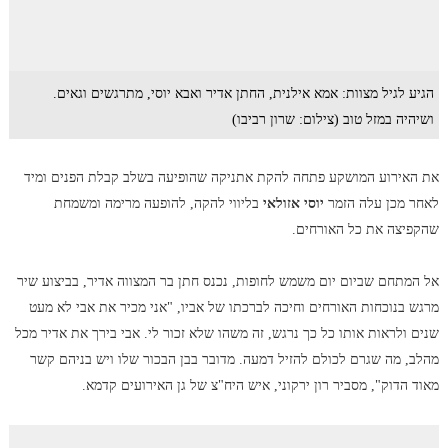
הגיע לגיל מצוות: אמא אילנית, החתן אדיר ואבא יוסי, מתרגשים וגאים.
ושיהיה במזל טוב (צילום: שרון רביבו)
את האירוע המושקע פתחה להקת אתניקה שהופיעה בשלב קבלת הפנים ומיד
לאחר מכן עלה הזמר
יוסי אזולאי
בליווי להקה, להופעה מרימה ומשמחת
שהקפיצה את כל האורחים.
אל המתחם שביום יום משמש לחופות, נכנס חתן בר המצווה אדיר, בביצוע שיר
מרגש בנוכחות האורחים וחיכה לברכתו של אביו, "אני מכיר את אבי לא מעט
שנים ולראות אותו כל כך נרגש, זה משהו שלא זכור לי. אבי בירך את אדיר מכל
מהלב, מה שגרם לכולם להזיל דמעה. מדובר בבן הבכור שלו ויש בניהם קשר
מאוד הדוק", מסביר רון ירקוני, איש היח"צ של גן האירועים קדמא.