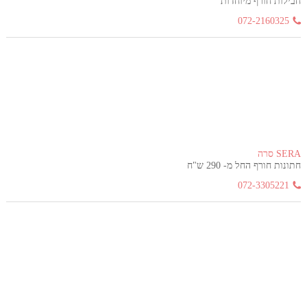
חבילות חורף מיוחדות
072-2160325
SERA סרה
חתונות חורף החל מ- 290 ש"ח
072-3305221