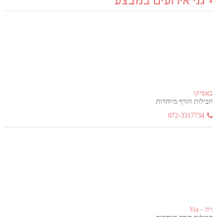
גני אירועים במבצע
באסיקו
חבילות חורף מיוחדות
072-3317734
ויה - Via