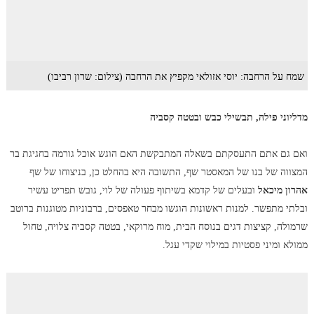
שמח על הרחבה: יוסי אזולאי מקפיץ את הרחבה (צילום: שרון רביבו)
מדליוני פילה, תבשילי כבש ובטטה קסביה
ואם גם אתם התעסקתם בשאלה המתבקשת האם הוגש אוכל גורמה בחגיגת בר
המצווה של בנו של המאסטר שף, התשובה היא בהחלט כן, בניצוחו של שף
אהרון מיכאל
ובעלים של קדמא בשיתוף פעולה של לוי, גובש תפריט עשיר
ובלתי מתפשר. למנות ראשונות הוגשו מבחר טאפסים, ברבוניות מטוגנות ברוטב
שרמולה, קציצות דגים בנוסח הבית, מוח מרוקאי, בטטה קסביה צלויה, טחול
ממולא ומיני פסטיות במילוי שקדי עגל.