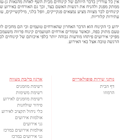
אין כל עוררין בדבר היותם של קינוחים מבית השף לאחת מהנאות גן-עדן
ממתק מפנק ולהניח את רגשות האשם בצד, וכך גם האורחים באירוע שכו
קינוחים לבר מצווה מציע נמצאים פנקייקים, וופל בלגי, מילקשייקים, עוג
עתירות קלוריות.
ידוע כי הקינוח הוא הדבר האחרון שהאורחים טועמים וכי הם מחכים לו 
טעם מתוק בפה, וכאשר עומדים אורחים הטועמים קינוח פרווה משעמם, אי
מפיקי אירועים פיתחו מודעות גבוהה יותר כלפי איכותם של קינוחים לבר
הרגשה טובה אצל באי האירוע.
נותני שירות פופולאריים
ארגון בר/בת מצווה
דף הבית
רשימת מוזמנים
הרמוזו
רשימת משימות
רשימת מוזמנים לאירוע
סידור שולחנות
כלי ניהול תקציב לאירוע
אולמות אירועים
גני אירועים
אולמות אירועים במרכז
גני אירועים במרכז