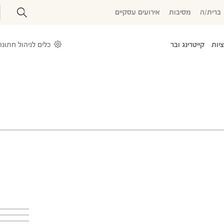
ברית/ה
מסיבות
אירועים עסקיים
יות
קייטרינג ובר
עלייה לתורה
טיולי בר\בת מצווה
בר מצווה בכותל
כלים לניהול חתונה