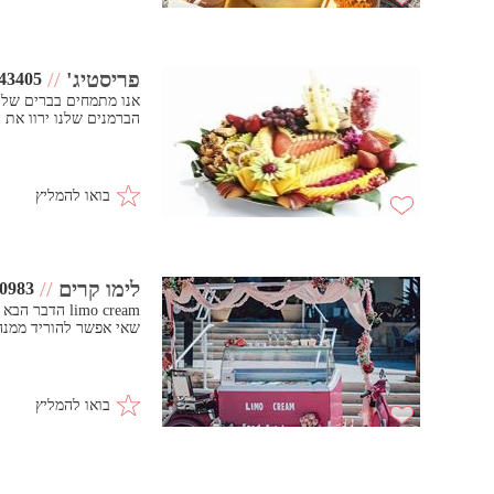
פריסטיג'
//
43405
אנו מתמחים בברים של פ
הברמנים שלנו ירוו את 
בואו להמליץ
לימו קרים
//
0983
limo cream הד
שאי אפשר להוריד ממנה 
בואו להמליץ