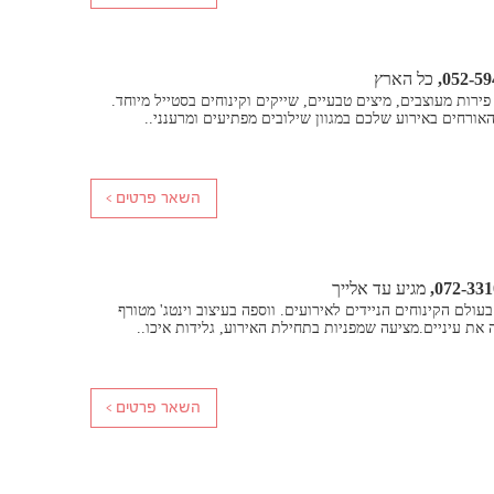
052-59
כל הארץ
ירות מעוצבים, מיצים טבעיים, שייקים וקינוחים בסטייל מיוחד.
האורחים באירוע שלכם במגוון שילובים מפתיעים ומרענני..
072-331
מגיע עד אלייך
בר הבא בעולם הקינוחים הניידים לאירועים. ווספה בעיצוב וינטג' מטורף
את עיניים.מציעה שמפניות בתחילת האירוע, גלידות איכו..