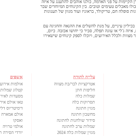
 הקיימות על פני האדמה, כולנו אוהבים להתענג על איזה
לו מאכלים טעימים וטובים. בין הקינוחים המיוחדים שבר
ות סופלה חם, טריקולד, בראוניז ועוד מגוון של תענוגות
בכיליון עיניים, על מנת להשלים את ההנאה והחגיגה עם
זה ג'לי או עוגה תפלה, סביר כי יחושו אכזבה. כיום,
 מצוות ולכלל האירועים, ויוכלו לספק קינוחים שישאירו
עלייה לתורה
אשפים
אטרקציות לבר/בת מצווה
אולמות אירועי
חליפות חתן
קטלוג שמלות 
שמלות כלה
מסעדות לאירו
תסרוקות כלה
טאו אולם איר
מגזין חתונה
דימיטריוס דלי
מחשבון חתונה
אולם אמארה
סידור שולחנות לחתונה
ואסקו
שמלות ערב לחתונה
אולמי טרויה
מגזין שמלות כלה 2024
יורדי הסירה ת