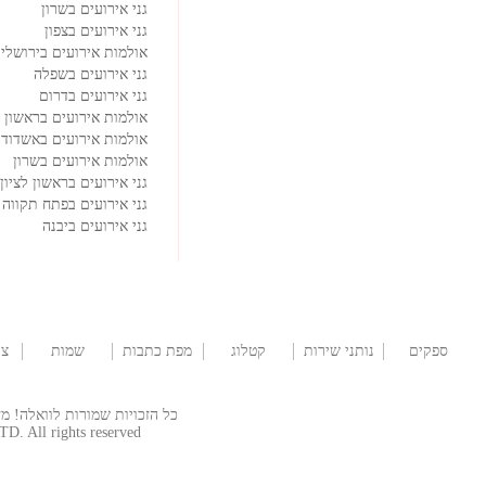
גני אירועים בשרון
גני אירועים בצפון
אולמות אירועים בירושלי
גני אירועים בשפלה
גני אירועים בדרום
אולמות אירועים בראשון ל
אולמות אירועים באשדוד
אולמות אירועים בשרון
גני אירועים בראשון לציון
גני אירועים בפתח תקווה
גני אירועים ביבנה
ספקים
נותני שירות
קטלוג
מפת כתבות
שמות
צו
לבר/ת מצווה
שמלות
לתינוקות
כל הזכויות שמורות לוואלה! מזל טוב  © 2026
TD. All rights reserved