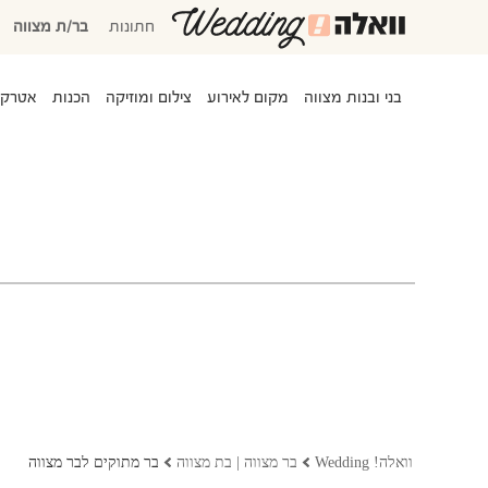
חתונות
בר/ת מצווה
בני ובנות מצווה
מקום לאירוע
צילום ומוזיקה
הכנות
אטרקצ
המוזמנים שלי
אישורי הגעה
סידור שולחנות
משימות לביצוע
התקציב שלי
המועדפים שלי
שמלות כלה
וואלה! Wedding
בר מצווה | בת מצווה
בר מתוקים לבר מצווה