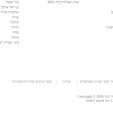
מגזין שמלות כלה 2025
בלו קאסל
גבריאל אולם א
ם
שלומית אזרד
עדיה
הרמוזו
ציון
דוריה
נסיה
ברטה
סקיי גארדן יק
ר קשר ופניות מפרסמים
אודות
תנאי שימוש ומדיניות פרטיות
החברה
Copyright
walla! mazal tov L