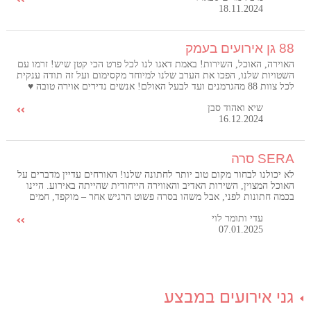
18.11.2024
88 גן אירועים בעמק
האוירה, האוכל, השירות! באמת דאגו לנו לכל פרט הכי קטן שיש! זרמו עם
השטויות שלנו, הפכו את הערב שלנו למיוחד מקסימום ועל זה תודה ענקית
לכל צוות 88 מהגרמנים ועד לבעל האולם! אנשים נדירים אוירה טובה ♥️
שיא ואהוד סבן
16.12.2024
SERA סרה
לא יכולנו לבחור מקום טוב יותר לחתונה שלנו! האורחים עדיין מדברים על
האוכל המצוין, השירות האדיב והאווירה הייחודית שהייתה באירוע. היינו
בכמה חתונות לפני, אבל משהו בסרה פשוט הרגיש אחר – מוקפד, חמים
ויוקרתי בו זמנית. אנחנו כל כך שמחים שבחרנו לחגוג שם את היום
עדי ותומר לוי
המאושר בחיינו, וממליצים לכל זוג לעשות את אותו הדבר!
07.01.2025
גני אירועים במבצע