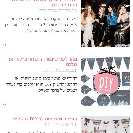
החלומות שלך
איך בוחרים שמלת כלה?
סילבסטר מתקרב ואת לא מצליחה למצוא
שמלת ערב מתאימה? הכתבה הבאה תעזור לך
למצוא את שמלת הערב המושל..
מהר לפני שיגמר: DIY חורפי לאירוע
שלכם
DO IT YOURSELF
החורף לא עושה סימנים של רצינות, אז
החלטנו להשיק DIY חורפי וקסום כדי לעודד
גשמים של ברכה וסטייל..
העיצוב שחיכיתם לו: DIY בוהמייני
DO IT YOURSELF
הסגנון הבוהמייני פרץ אל חיינו כבר לפני כמה