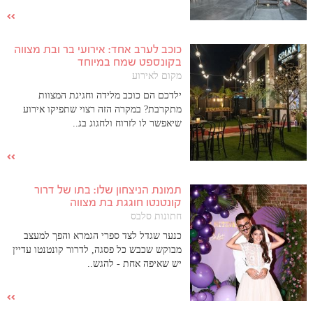
כוכב לערב אחד: אירועי בר ובת מצווה
בקונספט שמח במיוחד
מקום לאירוע
ילדכם הם כוכב מלידה וחגיגת המצוות
מתקרבת? במקרה הזה רצוי שתפיקו אירוע
שיאפשר לו לזרוח ולחגוג בג..
תמונת הניצחון שלו: בתו של דרור
קונטנטו חוגגת בת מצווה
חתונות סלבס
כנער שגדל לצד ספרי הגמרא והפך למעצב
מבוקש שכבש כל פסגה, לדרור קונטנטו עדיין
יש שאיפה אחת - להגש..