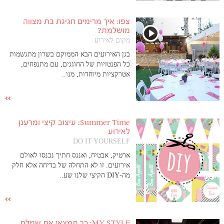
צפו: איך מרימים חגיגת בת מצווה
מושלמת?
מקום לאירוע
בגן האירועים הבא הממוקם בשרון מתגשמות
כל הפנטזיות של החוגגים, עם מתנפחים,
אטרקציות מיוחדות, מנו..
Summer Time: עיצוב קיצי ומרענן
לאירוע
DO IT YOURSELF
ארטיק, אבטיח, ואננס חתיך נכנסו לאולם
אירועים. זו לא התחלה של בדיחה אלא חלק
מה-DIY הקיצי שלנו שע..
MY STYLE: כך תמצאי את שמלת