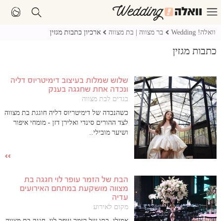
וואלה! Wedding
בר מצווה | בת מצווה
ארכיון כתבות מגזין
כתבות מגזין
שלוש שמלות בעיצוב דימיטריוס דליה
ונכדה אחת שחגגה בענק
בגדים לבת מצווה
כשהנכדה של דימיטריוס דליה חוגגת בת מצווה
לצד ההורים סינדי ואלירן דזן - מומחי איפור
ושיער מובילי..
הבת של הזמר עופר לוי חגגה בת
מצווה מושקעת במתחם האירועים
עדיה
מקום לאירוע
אמילי, בתו של הזמר עופר לוי, חגגה בת מצווה