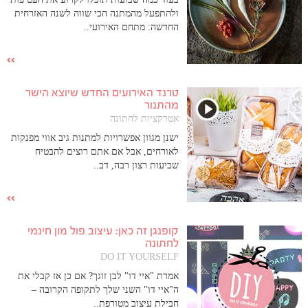
ולהתפעל מהמתנה הכי שווה לשנה האזרחית
החדשה: מתחם האירועי..
טרנד האירועים החדש שיוצא הישר
מהתנור
אטרקציות לחתונה
ישנן מגוון אפשרויות למתנות גיב אווי מפנקות
לאורחים, אבל אם אתם רוצים להבטיח
שביעות רצון רבה, דב..
קופנגן זה כאן: עיצוב פול מון חינמי
לחתונה
DO IT YOURSELF
אמרת "איי דו" לבן זוגך? אם כן אז קבלי את
ה"איי דו" השני שלך לתקופה הקרובה –
חבילת עיצוב מטורפת..