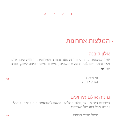
3
2
1
המלצות אחרונות
אלון ליבנה
שיר המהממת עזרה לי והיתה מאד נחמדה ושירותית. החוויה היתה טובה
מאד והמחירים למרות מה שחושבים, נגישים-במיוחד ביחס לשוק. תודה
שיר❤️
נוי סקאל
25.12.2024
נרניה אולם אירועים
השירות היה מעולה,כולם התלהבו מהאוכל שבאמת היה ברמה גבוהה!
נהנינו מכל רגע של האירוע!
מיטל מרים סבארו