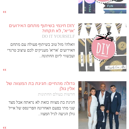
DIY חינמי בשיתוף מתחם האירועים
'אריא', לא תקחו?
DO IT YOURSELF
וואלה! מזל טוב בשיתוף פעולה עם מתחם
האירועים 'אריא' מעניקים לכם עיצוב טרנדי
ועכשווי ליום החתונה..
גדולה מהחיים: חגיגת בת המצווה של
אלין גולן
חדשות בעולם החתונות
חגיגת בת מצווה כזאת לא נראתה אבל מצד
שני מתי בפעם האחרונה הפרינסס של אייל
גולן הגיעה לגיל המצוו..