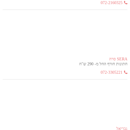
072-2160325
SERA סרה
חתונות חורף החל מ- 290 ש"ח
072-3305221
גבריאל