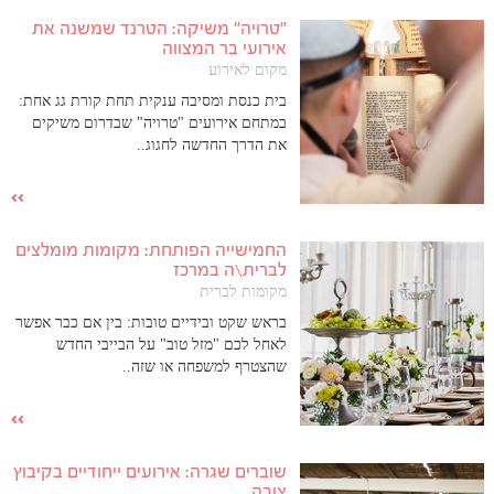
"טרויה" משיקה: הטרנד שמשנה את
אירועי בר המצווה
מקום לאירוע
בית כנסת ומסיבה ענקית תחת קורת גג אחת:
במתחם אירועים "טרויה" שבדרום משיקים
את הדרך החדשה לחגוג..
החמישייה הפותחת: מקומות מומלצים
לברית\ה במרכז
מקומות לברית
בראש שקט ובידיים טובות: בין אם כבר אפשר
לאחל לכם "מזל טוב" על הבייבי החדש
שהצטרף למשפחה או שזה..
שוברים שגרה: אירועים ייחודיים בקיבוץ
צובה