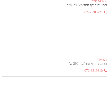
SERA סרה
חתונות חורף החל מ- 290 ש"ח
072-3305221
גבריאל
חתונת חורף החל מ - 290 ש"ח
072-3319310