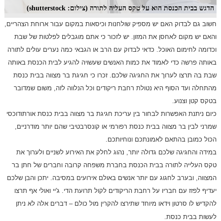
הדגש בבית הכנסת הוא על טקס העליה לתורה (צילום: shutterstock)
חשוב גם לבדוק האם יש מספיק שולחנות וכיסאות במקום עבור ארוחת הצהריים,
והאם יש מקום לאחסן את המזון. יש לזכור כי אתם מוגבלים לפלטות של שבת
וכדומה לחימום האוכל. כדאי לבדוק עם הרב או הגבאי כמה נערים עולים לתורה
באותה פרשה כדי לאמוד את כמות האנשים שעשויה להגיע לבית הכנסת באותה
שבת בה תרצו לערוך את החגיגה שלכם. זכרו כי חגיגת בר מצווה בבית כנסת
מהתחלה ועד הסוף היא נטולת רחבת ריקודים וכל הנלווה לזה, משום שמדובר
בטקס קטן וצנוע.
כיום ניתנת האפשרות לבחור בין עריכת חגיגת בר מצווה בבית כנסת אורתודוכסי
שמרני לבין בר מצווה בבית כנסת רפורמי או קונסרבטיבי שהם יותר מודרניים,
הכול כמובן בהתאם לאמונתכם ונוחיותכם.
במידה והחגיגה שלכם גדולה יותר, נהוג לחלק את האירוע לשניים ולערוך את
טקס העלייה לתורה בבית הכנסת בחברת משפחה קרובה וחברים של חתן בר
המצווה, ובערב לחגוג עם יותר אנשים באולם אירועים במסיבה. יתכן והבן שלכם
יעדיף לפזז עם חבריו על רחבת הריקודים לקול תרועת הדי. ג'יי ואולי אף תרצו
להקדיש לו סרטון וידאו מיוחד שתירצו להקרין מול כולם – דברים אלה לא ניתן
לעשות בבית כנסת.