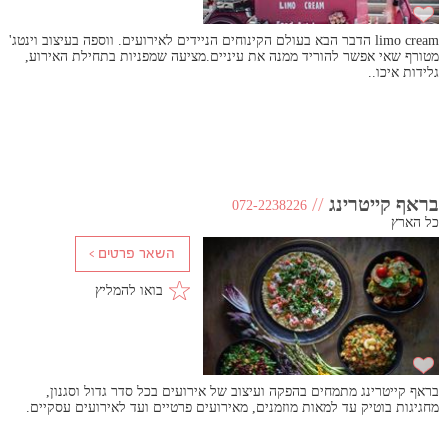
limo cream הדבר הבא בעולם הקינוחים הניידים לאירועים. ווספה בעיצוב וינטג'
מטורף שאי אפשר להוריד ממנה את עיניים.מציעה שמפניות בתחילת האירוע,
גלידות איכו..
בראף קייטרינג
//
072-2238226
כל הארץ
בואו להמליץ
בראף קייטרינג מתמחים בהפקה ועיצוב של אירועים בכל סדר גדול וסגנון,
מחגיגות בוטיק עד למאות מוזמנים, מאירועים פרטיים ועד לאירועים עסקיים.