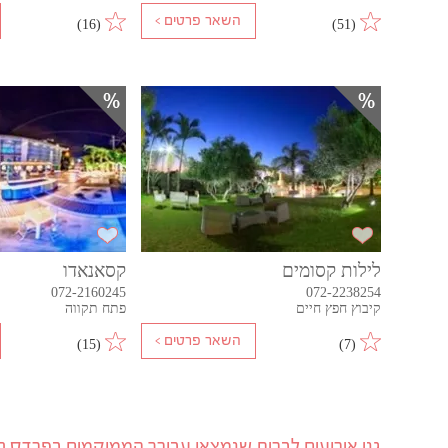
)
16
(
)
51
(
לילות קסומים
קסאנאדו
072-2160245
072-2238254
קיבוץ חפץ חיים
פתח תקווה
)
15
(
)
7
(
גני אירועים לברית שנמצאו עבורך הממוקמים בפרדס ח