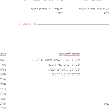
י אירועים לברית בעמק
גני אירועים לברית ברמת
לה
השרון
ערים נוספות
שמות לתינוקות
ארגו
שמות לבנות - שמות מיוחדים לבנות
רשימ
שמות לבנים לפי הקבלה
סידור
שמות בינלאומיים לבנות
ניהול
שמות לבנים מהתנ''ך
אישורי
שמלו
אולמ
דימיט
אולם
ואסק
יון
אולמי
יורדי