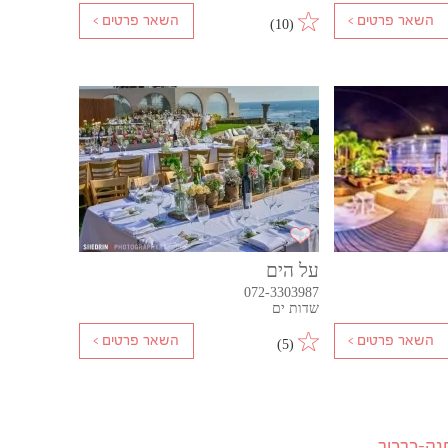
)
10
(
על הים
072-3303987
שדות ים
)
5
(
נה-כרכור