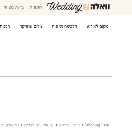
חתונות
בר/ת מצווה
מקום לאירוע
הלבשה וטיפוח
צילום ומוזיקה
הכנות
המוזמנים שלי
אישורי הגעה
סידור שולחנות
התקציב שלי
משימות לביצוע
שמלות כלה
שמות לתינוקות
וואלה! Wedding
ברית | בריתה
גני אירועים לברית
גני אירועים 