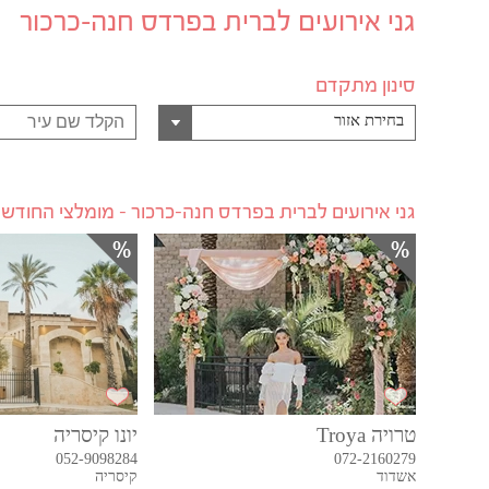
גני אירועים לברית בפרדס חנה-כרכור
סינון מתקדם
בחירת אזור
גני אירועים לברית בפרדס חנה-כרכור - מומלצי החודש
טרויה Troya
יונו קיסריה
052-9098284
072-2160279
אשדוד
קיסריה