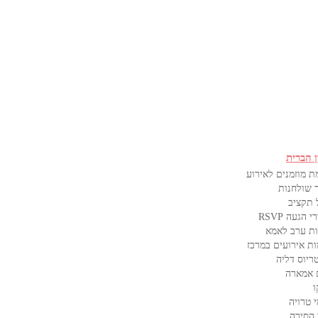
ן הברית
ת מוזמנים לאירוע
 שולחנות
 תקציב
 הגעה RSVP
ת ערב לאמא
ות אירועים במרכז
ריוס דליה
 אמארה
ו
 טרויה
 הסירה