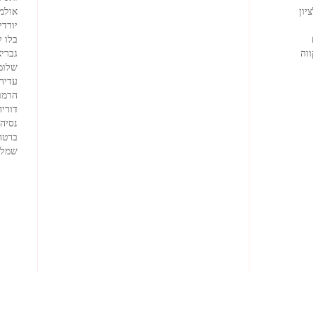
יון
אולמי
יורדי
בלו 
וה
גבריא
שלומ
עדיה
הרמוז
דוריה
נסיה
ברטה
שמלו