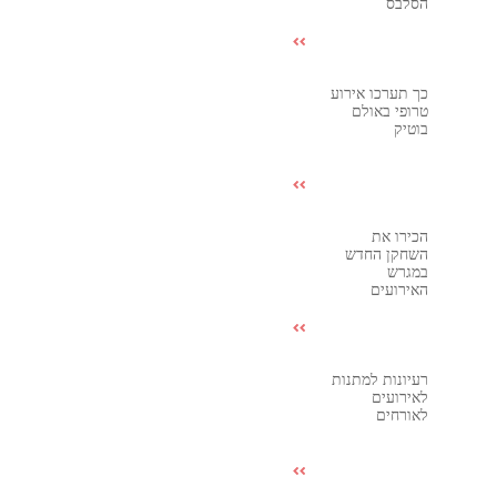
הסלבס
כך תערכו אירוע
טרופי באולם
בוטיק
הכירו את
השחקן החדש
במגרש
האירועים
רעיונות למתנות
לאירועים
לאורחים