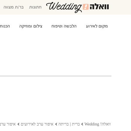
חתונות
בר/ת מצווה
מקום לאירוע
הלבשה וטיפוח
צילום ומוזיקה
הכנות
המוזמנים שלי
אישורי הגעה
סידור שולחנות
התקציב שלי
משימות לביצוע
שמלות כלה
שמות לתינוקות
וואלה! Wedding
ברית | בריתה
איפור ערב לאירועים
איפור ערב