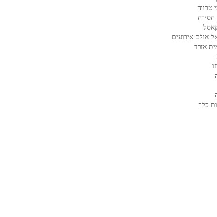
 טרויה
 הסירה
קאסל
ל אולם אירועים
ית אזרד
ו
ת כלה