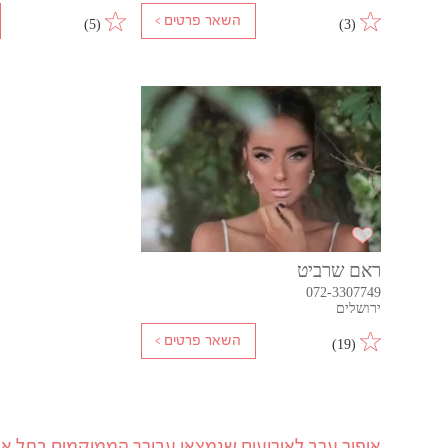
)
5
(
)
3
(
ראם שרביט
072-3307749
ירושלים
)
19
(
איפור ערב לאירועים שנמצאו עבורך הממוקמים בתל אבי