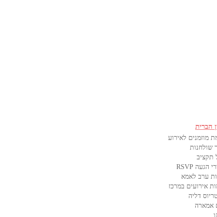
ן הברית
ת מוזמנים לאירוע
 שולחנות
 תקציב
 הגעה RSVP
ת ערב לאמא
ות אירועים במרכז
ריוס דליה
 אמארה
ו