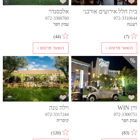
בית חלל אירועים אורבני
אלכסנדר
072-3300760
072-3310644
רעננה
עמק חפר
)
44
(
)
7
(
ווין WIN
וילה נונה
072-3317244
072-3300751
עמק חפר
קיסריה
)
120
(
)
83
(