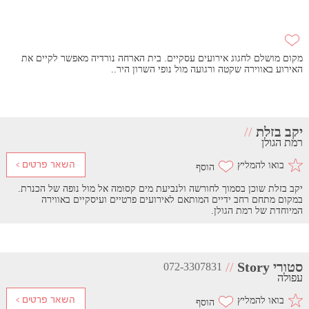
מקום מושלם לחגוג אירועים עסקיים. בית הארחה נורדיה מאפשר לקיים את
האירוע באווירה שקטה ורגועה מול נופי השרון היר..
יקב בזלת
//
רמת הגולן
בואו להמליץ
יקב בזלת שוכן בסמוך לחורשה ולנביעת מים קסומה אל מול נופה של הכנרת.
במקום מתחם רחב ידיים המותאם לאירועים פרטיים ועיסקיים באווירה
המיוחדת של רמת הגולן.
סטורי Story
//
072-3307831
עפולה
בואו להמליץ