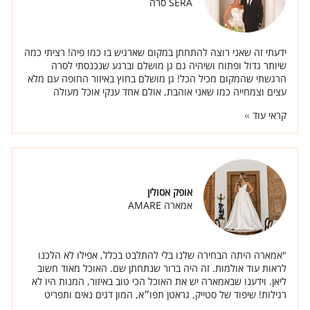
SERA סרה
ידעתי זה שאני רוצה להתחתן במקום שארגיש בו כמו פיה! רציתי כמה
שיותר גדול ופתוח ושיהיה גם גן מושלם וברגע שנכנסתי לסרה
הרגשתי שהמקום מכיל הכל! גן מושלם בחוץ באיזור החופה עם מלא
עצים וצמחייה כמו שאני אוהבת, אולם אחד ענקי אוכל מעולה
ואנשים באמת טובים.
קראי עוד
אופק אסולין
אמארה AMARE
"אמארה היתה הבחירה שלנו בלי להתלבט בכלל, אפילו לא הלכנו
לראות עוד אולמות. זה היה ברור שנתחתן שם. האוכל מאוד חשוב
ליאן. וידענו שבאמארה יש את האוכל הכי טוב באיזור, המנות היו לא
רגילות! שיפוד של סטייק, גראטן תפו״א, המון דגים נאים ותפריט
מיוחד ברמות."