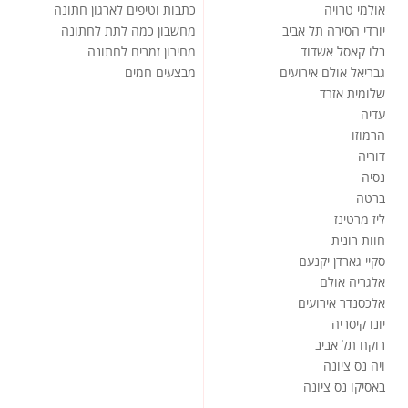
אולמי טרויה
כתבות וטיפים לארגון חתונה
יורדי הסירה תל אביב
מחשבון כמה לתת לחתונה
בלו קאסל אשדוד
מחירון זמרים לחתונה
גבריאל אולם אירועים
מבצעים חמים
שלומית אזרד
עדיה
הרמוזו
דוריה
נסיה
ברטה
ליז מרטינז
חוות רונית
סקיי גארדן יקנעם
אלגריה אולם
אלכסנדר אירועים
יונו קיסריה
רוקח תל אביב
ויה נס ציונה
באסיקו נס ציונה