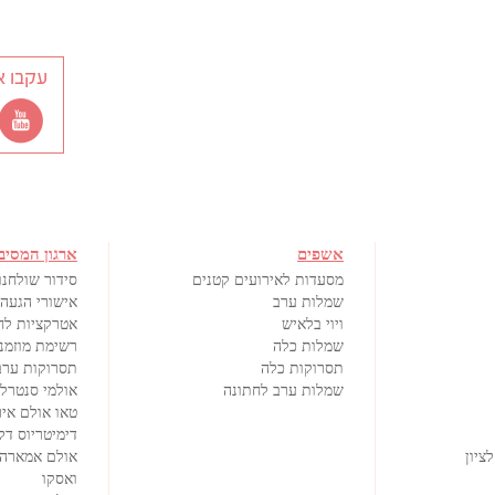
עקבו א
אשפים
ארגון המסיב
מסעדות לאירועים קטנים
סידור שולחנו
שמלות ערב
אישורי הגעה RSVP
ויוי בלאיש
אטרקציות לח
שמלות כלה
רשימת מוזמנ
תסרוקות כלה
תסרוקות ערב
שמלות ערב לחתונה
אולמי סנטרל ENTRAL
טאו אולם איר
דימיטריוס דל
ציון
אולם אמארה
ואסקו