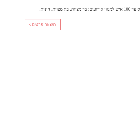
ספליט אירועים – אולם אירועים אינטימי בראשון לציון. הבר יכול לאכלס עד 100 איש למגוון אירועים: בר מצוות, בת מצוות, חינות,