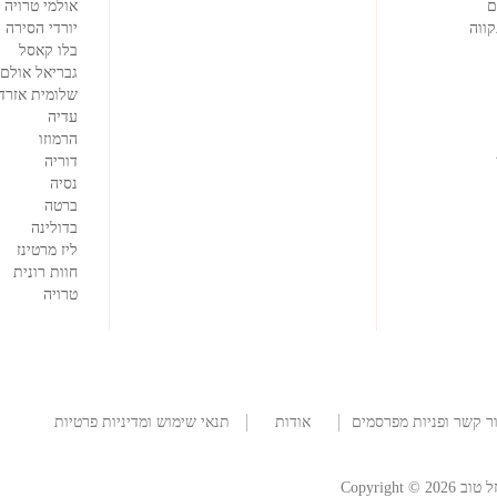
ם
אולמי טרויה
ווה
יורדי הסירה
בלו קאסל
גבריאל אולם 
שלומית אזרד
עדיה
הרמוזו
דוריה
נסיה
ברטה
בדולינה
ליז מרטינז
חוות רונית
טרויה
ר קשר ופניות מפרסמים
אודות
תנאי שימוש ומדיניות פרטיות
החברה
Copyright