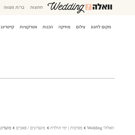
חתונות
בר/ת מצווה
מקום לחגוג
צילום
מוזיקה
הכנות
אטרקציות
קייטרינג 
המוזמנים שלי
אישורי הגעה
סידור שולחנות
משימות לביצוע
התקציב שלי
המועדפים שלי
שמלות כלה
וואלה! Wedding
מסיבות | ימי הולדת
מועדונים / פאבים
מועדוני