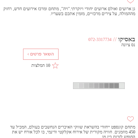
גן ארועים ואולם ארועים יחודי ויוקרתי."ויה", מתחם ומרכז אירועים חדש, רחוק
מההמולה, על צירים מרכזיים, מזמין אתכם בשעריו.
באסיקו
//
072-3317734
נס ציונה
10 המלצות
מתחם קונספט ייחודי בהשראת שווקי האיכרים הנחשבים בעולם, המכיל עד
450 מוזמנים. חוויה מקורית של אירוח אקלקטי ודינמי, בו לכל אורח יש את
החופש לזרום בין מו..