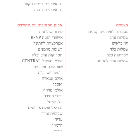
גני אירועים בפתח תקווה
גני אירועים ביבנה
אשפים
ארגון המסיבה/ יום ההולדת
מסעדות לאירועים קטנים
סידור שולחנות
שמלות ערב
אישורי הגעה RSVP
ויוי בלאיש
אטרקציות לחתונה
שמלות כלה
רשימת מוזמנים
תסרוקות כלה
תסרוקות ערב וכלה
שמלות ערב לחתונה
אולמי סנטרל CENTRAL
טאו אולם אירועים
דימיטריוס דליה
אולם אמארה
ואסקו
אולמי טרויה
יורדי הסירה
בלו קאסל
גבריאל אולם אירועים
שלומית אזרד
עדיה
הרמוזו