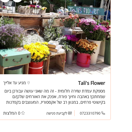
Tali's Flower
מגיע עד אלייך
מספקת עמדת שזירה חלומית - זה מה שאני עושה עבורכן ביום
שמחתכן! באהבה וחיוך פורח, אפנק את האורחים שלכן/ם
בקישוטי פרחים, במגוון רב של אקססוריז, המעוצבים בקפדנות
ובאסתטיקה גבוהה, תוך שימת דגש להתאמה נכונה ונוחה של
0 המלצות
הפריט לקהל.
0723310790
לקביעת פגישה