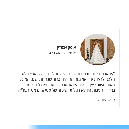
אופק אסולין
אמארה AMARE
"אמארה היתה הבחירה שלנו בלי להתלבט בכלל, אפילו לא
הלכנו לראות עוד אולמות. זה היה ברור שנתחתן שם. האוכל
מאוד חשוב ליאן. וידענו שבאמארה יש את האוכל הכי טוב
באיזור, המנות היו לא רגילות! שיפוד של סטייק, גראטן תפו״א,
המון דגים נאים ותפריט מיוחד ברמות."
קראי עוד