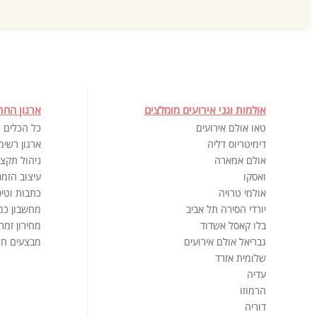
אולמות וגני אירועים מומלצים
ארגון החת
טאו אולם אירועים
כל הכלים ל
דימיטריוס דליה
ארגון רשימ
אולם אמארה
ניהול תקצי
ואסקו
עיצוב הזמנ
אולמי טרויה
כתבות וטיפ
יורדי הסירה תל אביב
מחשבון כמ
בלו קאסל אשדוד
מחירון זמר
גבריאל אולם אירועים
מבצעים חמ
שלומית אזרד
עדיה
הרמוזו
דוריה