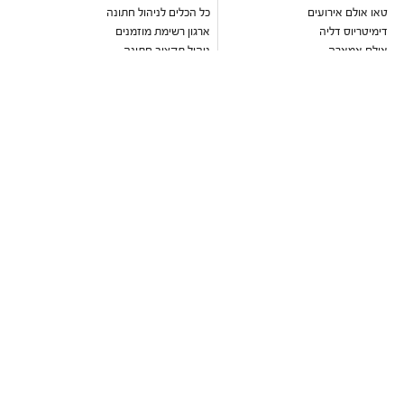
טאו אולם אירועים
כל הכלים לניהול חתונה
דימיטריוס דליה
ארגון רשימת מוזמנים
אולם אמארה
ניהול תקציב חתונה
ואסקו
עיצוב הזמנה דיגיטלית לחתונה
אולמי טרויה
כתבות וטיפים לארגון חתונה
יורדי הסירה תל אביב
מחשבון כמה לתת לחתונה
בלו קאסל אשדוד
מחירון זמרים לחתונה
גבריאל אולם אירועים
מבצעים חמים
שלומית אזרד
עדיה
מקום לחתונה
הרמוזו
גני אירועים
דוריה
גני אירועים במרכז
נסיה
גני אירועים בשרון
ברטה
גני אירועים בשפלה
ליז מרטינז
גני אירועים בדרום
חוות רונית
גני אירועים בצפון
סקיי גארדן יקנעם
גני אירועים בירושלים
אלגריה אולם
גני אירועים בתל אביב
אלכסנדר אירועים
גני אירועים בעמק חפר
יונו קיסריה
אולמות אירועים
רוקח תל אביב
אולמות אירועים במרכז