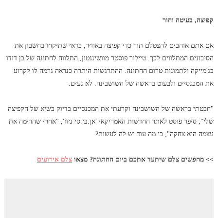
קפיצה, בעיטה וחור
אם אתם אוהבים להצטלם תוך כדי קפיצה באוויר, כדאי שתיקחו בחשבון את
הסיכונים המתלווים לכך. טיילור פוסטר מוושינגטון, התלווה לחתונה של בן דודו
בג'מייקה ולתמונות טרום החתונה. ההתרגשות היתרה כנראה גרמה לו לקרוע
את המכנסיים ולבעוט בראשה של השושבינה. לא נעים.
"חבטתי בראשה של השושבינה וקרעתי את המכנסיים בדיוק בשיא של הקפיצה
שלי", סיפר פוסט לאתר החדשות האמריקאי 'אן.בי.סי ניוז', "אחרי שהרימה את
עצמה היא צחקה", כי מה עוד יש לה לעשות?
>> מחפשים צלם שיתעד אתכם ביום החתונה? מצאו
צלם אירועים