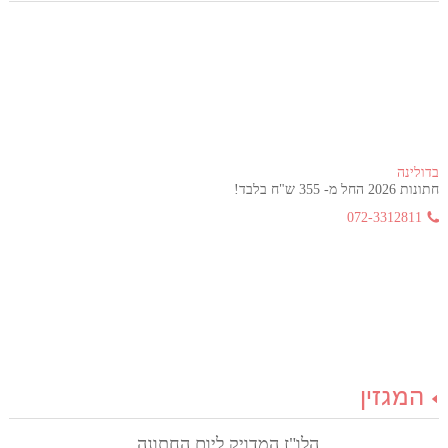
בדולינה
חתונות 2026 החל מ- 355 ש"ח בלבד!
072-3312811
המגזין
הלו"ז המדויק ליום החתונה