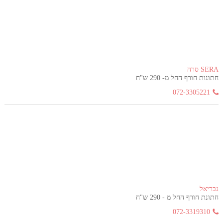
SERA סרה
חתונות חורף החל מ- 290 ש"ח
072-3305221
גבריאל
חתונת חורף החל מ - 290 ש"ח
072-3319310