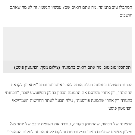
תסתכלו טוב בתמונה, מה אתם רואים שם? עכשיו תנשמו, זה לא מה שאתם
חושבים.
תסתכלו טוב טוב, מה אתם רואים בתמונה? (צילום מסך: הפינגטון פוסט)
הבחור המצולם בתמונה העלה אותה לאתר אינטרנט וכתב "מתארגן לקראת
החתונה", רק אחרי שפרסם את התמונה הבחין בחלק המשעשע שבה, "הבחנתי
בחגורה רק אחרי שתמונה פורסמה", גילה הבעל לאתר החדשות האמריקאי
'הפינגטון פוסט'.
התמונה של הבחור, שהתחתן בקנדה, עוררה את תשומת ליבם של יותר מ-2
מיליון אנשים שחלקם הגיבו בביקורתיות וחלקם לקחו את זה למקום הסאטירי.