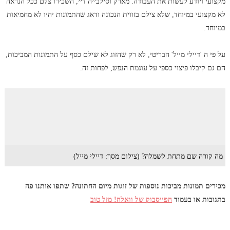
מקצועי ויודע לעשות את העבודה. מארק וסילבייה דיי, השכירו צלם ככל הנראה
לא מקצועי במיוחד, שלא צילם בזווית הנכונה ודאג שהתמונות יהיו לא מחמיאות
במיוחד.
על פי ה 'דיילי מייל' הבריטי, לא רק שהזוג לא שילם כסף על התמונות המביכות,
הם גם קיבלו פיצוי כספי על עוגמת הנפש, לפחות זה.
מה קורה שם מתחת לשמלה? (צילום מסך: דיילי מייל)
מכירים תמונות מביכות נוספות של זוגות מיום החתונה? שתפו אותנו פה
בתגובות או בעמוד
הפייסבוק של וואלה! מזל טוב