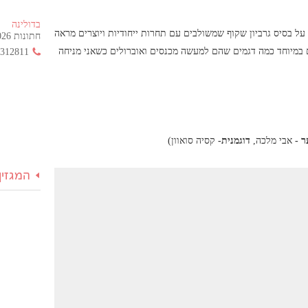
בדולינה
על בסיס גרביון שקוף שמשולבים עם תחרות ייחודיות ויוצרים מראה
חתונות 2026 החל מ- 355 ש"ח בלבד!
 במיוחד כמה דגמים שהם למעשה מכנסים ואוברולים כשאני מניחה
3312811
ר -
אבי מלכה,
דוגמנית-
קסיה סואוון)
המגזין