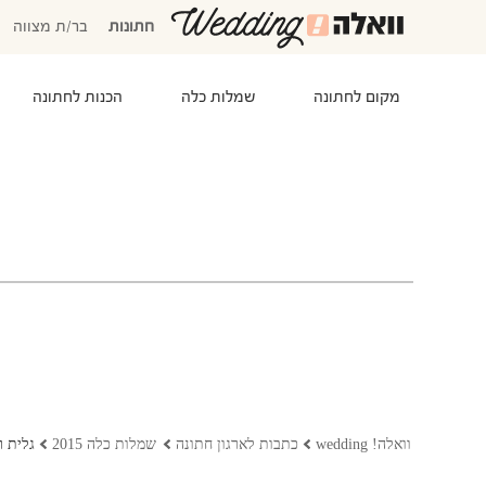
חתונות
בר/ת מצווה
מקום לחתונה
שמלות כלה
הכנות לחתונה
המוזמנים שלי
אישורי הגעה
סידור שולחנות
התקציב שלי
משימות לביצוע
המועדפים שלי
שמלות כלה
וואלה! wedding
כתבות לארגון חתונה
שמלות כלה 2015
גלית רוביניק 015