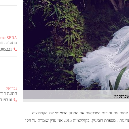
SERA סרה
חתונות חורף הח
3305221
גבריאל
חתונת חורף החל
3319310
קסום עם נסיכות המבטאות את הסגנון הרומנטי של הקולקציה.
"השנה אני משתמשת בהמון תחרות ייחודיות, ושילובי פנינים וזכוכיות עדינות", מספרת רוביניק. בקולקציית 2015 אני עדין שומרת על הקו