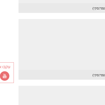
עקבו א