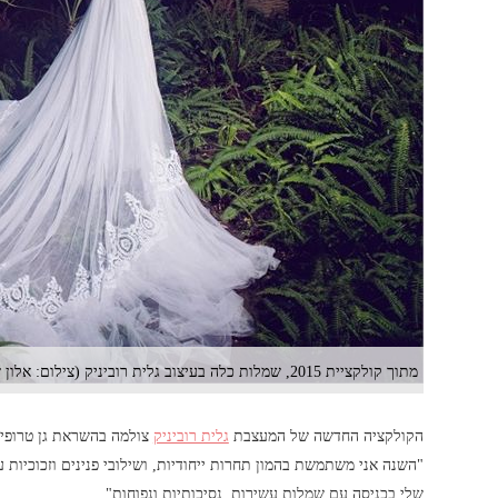
מתוך קולקציית 2015, שמלות כלה בעיצוב גלית רוביניק (צילום: אלון שפרנסקי)
הקולקציה החדשה של המעצבת
גלית רוביניק
צולמה בהשראת גן טרופי 
שלי בכניסה עם שמלות עשירות, נסיכותיות ונפוחות".