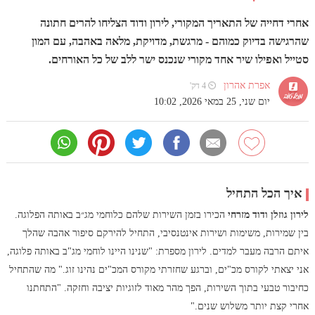
אחרי דחייה של התאריך המקורי, לירון ודוד הצליחו להרים חתונה
שהרגישה בדיוק כמוהם - מרגשת, מדויקת, מלאה באהבה, עם המון
סטייל ואפילו שיר אחד מקורי שנכנס ישר ללב של כל האורחים.
אפרת אהרון
⏲ 4 דק'
יום שני, 25 במאי 2026, 10:02
איך הכל התחיל
לירון גוזלן ודוד מזרחי
הכירו בזמן השירות שלהם כלוחמי מג״ב באותה הפלוגה.
בין שמירות, משימות ושירות אינטנסיבי, התחיל להירקם סיפור אהבה שהלך
איתם הרבה מעבר למדים. לירון מספרת: "שנינו היינו לוחמי מג"ב באותה פלוגה,
אני יצאתי לקורס מכ"ים, וברגע שחזרתי מקורס המכ"ים נהינו זוג." מה שהתחיל
כחיבור טבעי בתוך השירות, הפך מהר מאוד לזוגיות יציבה וחזקה. "התחתנו
אחרי קצת יותר משלוש שנים."