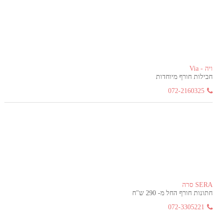
ויה - Via
חבילות חורף מיוחדות
072-2160325
SERA סרה
חתונות חורף החל מ- 290 ש"ח
072-3305221