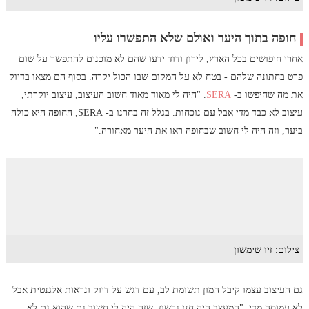
חופה בתוך היער ואולם שלא התפשרו עליו
אחרי חיפושים בכל הארץ, לירון ודוד ידעו שהם לא מוכנים להתפשר על שום
פרט בחתונה שלהם - בטח לא על המקום שבו הכול יקרה. בסוף הם מצאו בדיוק
את מה שחיפשו ב-
SERA
. "היה לי מאוד מאוד חשוב העיצוב, עיצוב יוקרתי,
עיצוב לא כבד מדי אבל עם נוכחות. בגלל זה בחרנו ב- SERA, החופה היא כולה
ביער, וזה היה לי חשוב שבחופה ראו את היער מאחורה."
צילום: זיו שימשון
גם העיצוב עצמו קיבל המון תשומת לב, עם דגש על דיוק ונראות אלגנטית אבל
לא עמוסה מדי. "המעצב היה חנן גרשון, שזה היה לי חשוב גם שהוא גם לא