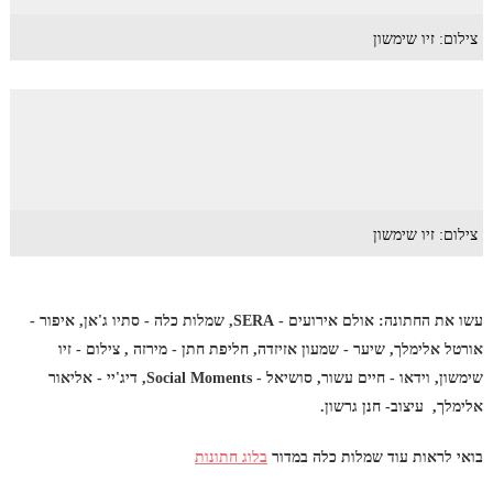
צילום: זיו שימשון
צילום: זיו שימשון
עשו את החתונה: אולם אירועים - SERA, שמלות כלה - סתיו ג'אן, איפור -
אורטל אלימלך, שיער - שמעון אזיזדה, חליפת חתן - מירזה , צילום - זיו
שימשון, וידאו - חיים עשור, סושיאל - Social Moments, דיג'יי - אליאור
אלימלך, עיצוב- חנן גרשון.
בואי לראות עוד שמלות כלה במדור
בלוג חתונות