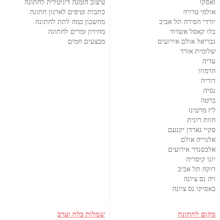
ואסקו
עיצוב הזמנה דיגיטלית לחתונה
אולמי טרויה
כתבות וטיפים לארגון חתונה
יורדי הסירה תל אביב
מחשבון כמה לתת לחתונה
בלו קאסל אשדוד
מחירון זמרים לחתונה
גבריאל אולם אירועים
מבצעים חמים
שלומית אזרד
עדיה
הרמוזו
דוריה
נסיה
ברטה
ליז מרטינז
חוות רונית
סקיי גארדן יקנעם
אלגריה אולם
אלכסנדר אירועים
יונו קיסריה
רוקח תל אביב
ויה נס ציונה
באסיקו נס ציונה
מקום לחתונה
שמלות כלה וערב