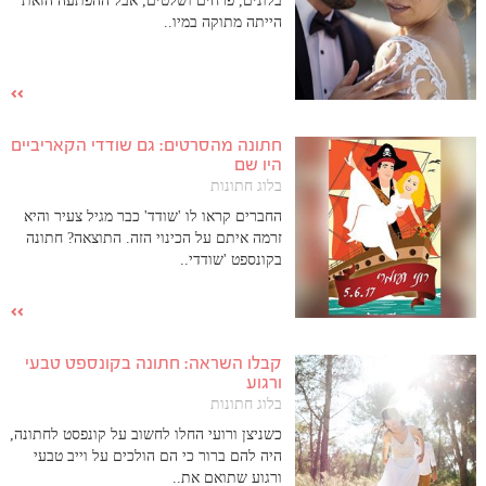
בלונים, פרחים ושלטים, אבל ההפתעה הזאת
הייתה מתוקה במיו..
חתונה מהסרטים: גם שודדי הקאריביים
היו שם
בלוג חתונות
החברים קראו לו 'שודד' כבר מגיל צעיר והיא
זרמה איתם על הכינוי הזה. התוצאה? חתונה
בקונספט 'שודדי..
קבלו השראה: חתונה בקונספט טבעי
ורגוע
בלוג חתונות
כשניצן ורועי החלו לחשוב על קונפסט לחתונה,
היה להם ברור כי הם הולכים על וייב טבעי
ורגוע שתואם את..