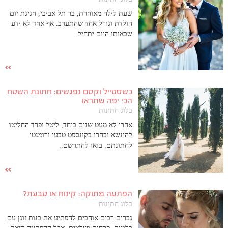
שעת לילה מאוחרת, בר תל אביבי, חגיגת יום
הולדת וגורל אחד שהתערב. אף אחד לא ידע
שבאותו היום יתחיל..
כשסטייל וקסם נפגשים: חתונת השטח
הכי יפה שתראו
בלוג חתונות
אחרי לא מעט שנים ביחד, ליטל ופרד החליטו
להינשא ובחרו בקונספט טבעי ורומנטי
לחתונתם. בואו להתרשם..
הפתעה מתוקה: קינוח או טבעת?
בלוג חתונות
גברים רבים אוהבים להפתיע את בנות זוגן עם