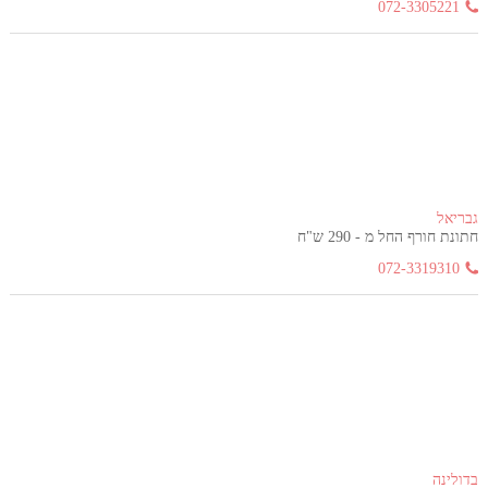
072-3305221
גבריאל
חתונת חורף החל מ - 290 ש"ח
072-3319310
בדולינה