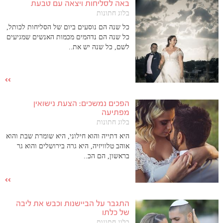
באה לסליחות ויצאה עם טבעת
בלוג חתונות
כל שנה הם נוסעים ביום של הסליחות לכותל,
כל שנה הם נדהמים מכמות האנשים שמגיעים
לשם, כל שנה יש את..
הפכים נמשכים: הצעת נישואין
מפתיעה
בלוג חתונות
היא דתייה והוא חילוני, היא שומרת שבת והוא
אוהב טלוויזיה, היא גרה בירושלים והוא גר
בראשון, הם הכ..
התגבר על הביישנות וכבש את ליבה
של כלתו
בלוג חתונות