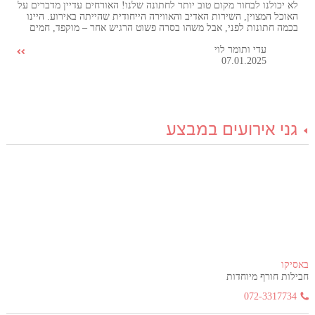
לא יכולנו לבחור מקום טוב יותר לחתונה שלנו! האורחים עדיין מדברים על
האוכל המצוין, השירות האדיב והאווירה הייחודית שהייתה באירוע. היינו
בכמה חתונות לפני, אבל משהו בסרה פשוט הרגיש אחר – מוקפד, חמים
ויוקרתי בו זמנית. אנחנו כל כך שמחים שבחרנו לחגוג שם את היום
עדי ותומר לוי
המאושר בחיינו, וממליצים לכל זוג לעשות את אותו הדבר!
07.01.2025
גני אירועים במבצע
באסיקו
חבילות חורף מיוחדות
072-3317734