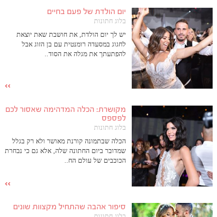
יום הולדת של פעם בחיים
בלוג חתונות
יש לך יום הולדת, את חושבת שאת יוצאת
לחגוג במסעדה רומנטית עם בן הזוג אבל
להפתעתך את מגלה את הסוד..
מקושרת: הכלה המדהימה שאסור לכם
לפספס
בלוג חתונות
הכלה שבתמונה קורנת מאושר ולא רק בגלל
שמדובר ביום החתונה שלה, אלא גם כי נבחרת
הכוכבים של עולם הח..
סיפור אהבה שהתחיל מקצוות שונים
בלוג חתונות