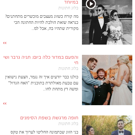
במיוחד
בלוג חתונות
מה קורה כשזוג מעצבים מוכשרים מתחתנים?
כנראה שזאת הולכת להיות החתונה הכי
מקורית שתהיו בה, אבל למ..
והפעם במדור כלה ביום: תניה גרבר ושי
חי
בלוג חתונות
כולנו כבר יודעים איך זה נגמר, הצעת נישואין
עם טבעת מאולתרת בתוכנית "האח הגדול"
ומשה דץ מתחת לחו..
חופה מרגשת בשפת הסימנים
בלוג חתונות
בני הזוג שבתמונה החליטו לערוך את טקס