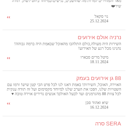
מאד והמחירים למרות מה שחושבים, נגישים-במיוחד ביחס לשוק. תודה
שיר❤️
נוי סקאל
25.12.2024
נרניה אולם אירועים
השירות היה מעולה,כולם התלהבו מהאוכל שבאמת היה ברמה גבוהה!
נהנינו מכל רגע של האירוע!
מיטל מרים סבארו
18.11.2024
88 גן אירועים בעמק
האוירה, האוכל, השירות! באמת דאגו לנו לכל פרט הכי קטן שיש! זרמו עם
השטויות שלנו, הפכו את הערב שלנו למיוחד מקסימום ועל זה תודה ענקית
לכל צוות 88 מהגרמנים ועד לבעל האולם! אנשים נדירים אוירה טובה ♥️
שיא ואהוד סבן
16.12.2024
SERA סרה