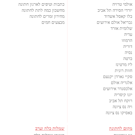
אולמי טרויה
כתבות וטיפים לארגון חתונה
יורדי הסירה תל אביב
מחשבון כמה לתת לחתונה
בלו קאסל אשדוד
מחירון זמרים לחתונה
גבריאל אולם אירועים
מבצעים חמים
שלומית אזרד
עדיה
הרמוזו
דוריה
נסיה
ברטה
ליז מרטינז
חוות רונית
סקיי גארדן יקנעם
אלגריה אולם
אלכסנדר אירועים
יונו קיסריה
רוקח תל אביב
ויה נס ציונה
באסיקו נס ציונה
מקום לחתונה
שמלות כלה וערב