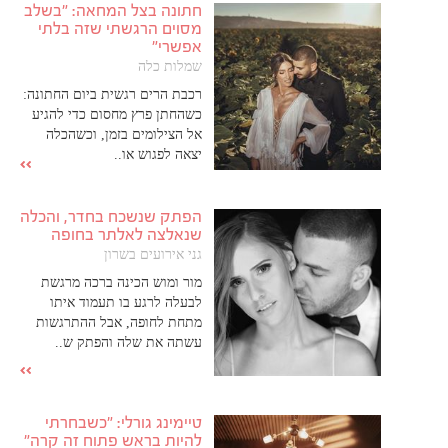
חתונה בצל המחאה: "בשלב
מסוים הרגשתי שזה בלתי
אפשרי"
שמלות כלה
רכבת הרים רגשית ביום החתונה:
כשהחתן פרץ מחסום כדי להגיע
אל הצילומים בזמן, וכשהכלה
יצאה לפגוש או..
הפתק שנשכח בחדר, והכלה
שנאלצה לאלתר בחופה
גני אירועים בשרון
מור ומוש הכינה ברכה מרגשת
לבעלה לרגע בו תעמוד איתו
מתחת לחופה, אבל ההתרגשות
עשתה את שלה והפתק ש..
טיימינג גורלי: "כשבחרתי
להיות בראש פתוח זה קרה"