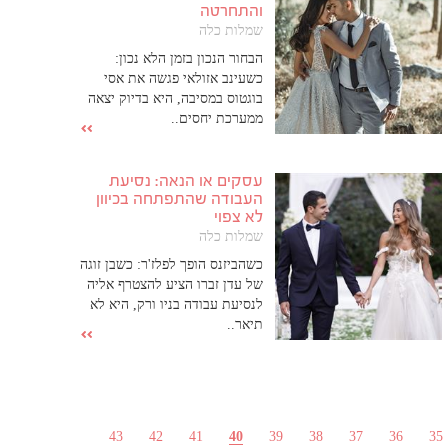
והתחרטה
שמלות כלה
הבחור הנכון בזמן הלא נכון:
כשעינב אזולאי פגשה את אסי
בוגטוס במסיבה, היא בדיוק יצאה
ממערכת יחסים..
עסקים או הנאה: נסיעת
העבודה שהתפתחה בכיוון
לא צפוי
שמלות כלה
כשהביזנס הופך לפלז'ר: כשבן זוגה
של עדן זברו הציע להצטרף אליה
לנסיעת עבודה בניו ורק, היא לא
תיאר..
43
42
41
40
39
38
37
36
35