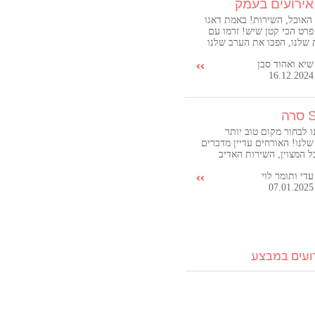
 האוכל, השירות! באמת דאגו
פרט הכי קטן שיש! זרמו עם
 שלנו, הפכו את הערב שלנו
מקסימום ועל זה תודה ענקית
שיא ואהוד סבן
לכל צוות 88 מהגרמנים ועד לבעל
16.12.2024
נשים נדירים אוירה טובה ♥️
ה
ו לבחור מקום טוב יותר
שלנו! האורחים עדיין מדברים
ל המצוין, השירות האדיב
 הייחודית שהייתה באירוע.
עדי ותומר לוי
מה חתונות לפני, אבל משהו
07.01.2025
וט הרגיש אחר – מוקפד,
קרתי בו זמנית. אנחנו כל כך
בחרנו לחגוג שם את היום
חיינו, וממליצים לכל זוג
ת אותו הדבר!
רועים במבצע