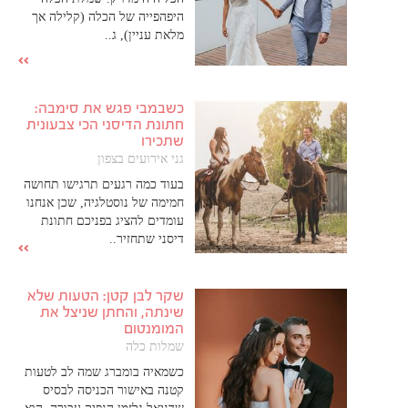
היפהפייה של הכלה (קלילה אך
מלאת עניין), ג..
כשבמבי פגש את סימבה:
חתונת הדיסני הכי צבעונית
שתכירו
גני אירועים בצפון
בעוד כמה רגעים תרגישו תחושה
חמימה של נוסטלגיה, שכן אנחנו
עומדים להציג בפניכם חתונת
דיסני שתחזיר..
שקר לבן קטן: הטעות שלא
שינתה, והחתן שניצל את
המומנטום
שמלות כלה
כשמאיה בומברג שמה לב לטעות
קטנה באישור הכניסה לבסיס