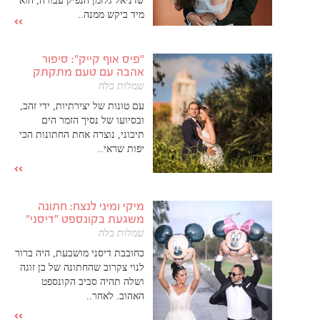
שדניאל גלזמן הנפיק עבורה, הוא
מיד ביקש ממנה..
"פיס אוף קייק": סיפור
אהבה עם טעם מתקתק
שמלות כלה
עם טונות של יצירתיות, ידי זהב,
ובסיועו של נסיך הזמר הים
תיכוני, נוצרה אחת החתונות הכי
יפות שראי..
מיקי ומיני לנצח: חתונה
משגעת בקונספט "דיסני"
שמלות כלה
כחובבת דיסני מושבעת, היה ברור
לנוי צקרוב שהחתונה של בן זוגה
ושלה תהיה סביב הקונספט
האהוב. לאחר..