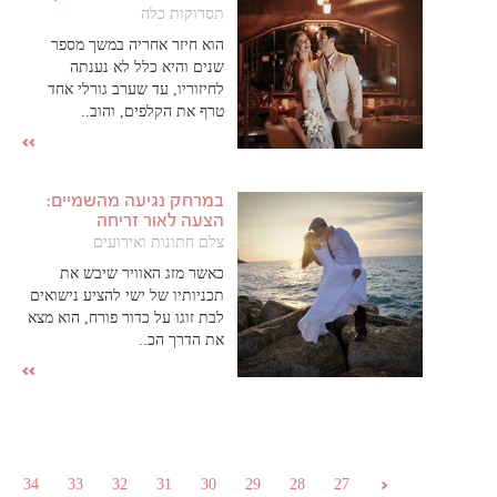
תסרוקות כלה
הוא חיזר אחריה במשך מספר
שנים והיא כלל לא נענתה
לחיזוריו, עד שערב גורלי אחד
טרף את הקלפים, והוב..
במרחק נגיעה מהשמיים:
הצעה לאור זריחה
צלם חתונות ואירועים
כאשר מזג האוויר שיבש את
תכניותיו של ישי להציע נישואים
לבת זוגו על כדור פורח, הוא מצא
את הדרך הכ..
34
33
32
31
30
29
28
27