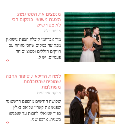
מנפצים את הסטיגמה:
הצעת נישואין במקום הכי
לא צפוי שיש
איפור כלה
מור אברהמי קיבלה הצעת נישואין
מפתיעה במקום שהכי מזוהה עם
רווקים הוללים וסטוצ'ים חד
פעמיים. יש ל..
למרות הדילאיי: סיפור אהבה
שמוכיח שהסבלנות
משתלמת
ארקה אירועים
שלושה חודשים מהפעם הראשונה
שפגש את קארין אליאס נאלץ
כפיר שמואלי לחכות עד שנפגשו
בשנית. ארבע שני..