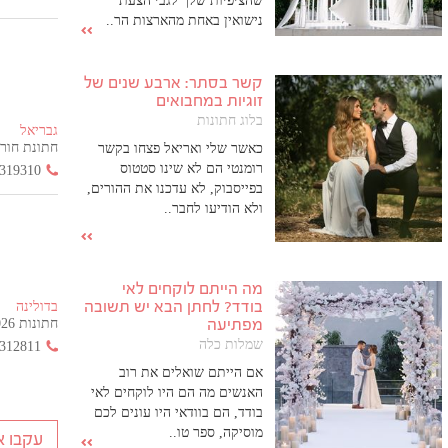
שהציפיות שלך לגבי הצעת
נישואין באחת מהארצות הר..
קשר בסתר: ארבע שנים של
זוגיות במחבואים
בלוג חתונות
גבריאל
חתונת חורף הח
כאשר שלי ואריאל פצחו בקשר
רומנטי הם לא שינו סטטוס
319310
בפייסבוק, לא עדכנו את ההורים,
ולא הודיעו לחבר..
מה הייתם לוקחים לאי
בודד? לחתן הבא יש תשובה
בדולינה
מפתיעה
חתונות 2026 החל מ- 355 ש"ח בלבד!
שמלות כלה
312811
אם הייתם שואלים את רוב
האנשים מה הם היו לוקחים לאי
בודד, הם בוודאי היו עונים לכם
מוסיקה, ספר טו..
עקבו א