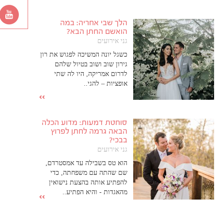
הלך שבי אחריה: במה
הואשם החתן הבא?
גני אירועים
כשגל יונה המשיכה לפגוש את רון
גירון שוב ושוב בטיול שלהם
לדרום אמריקה, היו לה שתי
אופציות – להגי..
סוחטת דמעות: מדוע הכלה
הבאה גרמה לחתן לפרוץ
בבכי?
גני אירועים
הוא טס בשבילה עד אמסטרדם,
שם שהתה עם משפחתה, כדי
להפתיע אותה בהצעת נישואין
מהאגדות - והיא הפתיע..