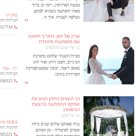
טבעת האירוסין, רומי בן ברוך
מאוד הופתעה כשהיא לפתע
באסיקו
נשלפה לעברה. איך ה..
חבילות חור
317734
עניין של זמן: תאריך חתונה
עם משמעות מיוחדת
גני אירועים מומלצים
בטיול השנתי שלהם בחטיבת
הביניים, הפכו דותן ואור לזוג
באופן רשמי, ובזמן שסטטיסטיקת
ויה - Via
חבילות חור
הפרידות בתיכו..
160325
כך העצים החתן הבא את
אפקט ההפתעה בהצעת
הנישואין
גני אירועים
SERA סרה
נניח שאתם שלוש שנים ביחד
חתונות חורף ה
וטסים לאיטליה - מן הסתם
305221