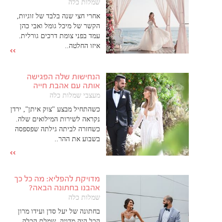
שמלות כלה
אחרי חצי שנה בלבד של זוגיות,
הקשר של מיכל גומל ואבי כהן
עמד בפני צומת דרכים גורלית.
איזו החלטה..
הנחישות שלה הפגישה
אותה עם אהבת חייה
מעצבי שמלות כלה
כשהתחיל מבצע "צוק איתן", ירדן
נקראה לשירות המילואים שלה.
כשחזרה לביתה גילתה שפספסה
בשבוע את ההר..
מדויקת להפליא: מה כל כך
אהבנו בחתונה הבאה?
שמלות כלה
בחתונה של יעל סדן ועידו מרון
הכל היה מדויק. שמלת הכלה