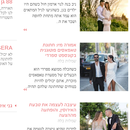
88 גן אירועים בעמק
ניב בנה לנוי ארמון חול כשהם היו
האוירה,
ילדים בגן, כשהגיעו לגיל המתאים
לנו לכל 
הוא עמד אתה מתחת לחופה
השטויות
ושבר את ה..
למיוחד 
האולם! א
אמורה מיו: חתונת
SERA סר
טאפאסים פוטוגנית
לא יכולנ
בקונספט ספרדי
לחתונה 
שמלות כלה
על האוכ
והאווירה
כשהכלה ממוצא ספרדי הוא
היינו בכ
הבעלים של מסעדת טאפאסים
בסרה פש
מוכרת, אתם יכולים להיות
חמים ויו
בטוחים שהחתונה שלהם תהיה..
שמחים ש
המאושר ב
לעשות א
עיצבה לעצמה את טבעת
גני אי
האירוסין, והופתעה
מההצעה
שמלות כלה
למרות שהיא עיצבה לעצמה את