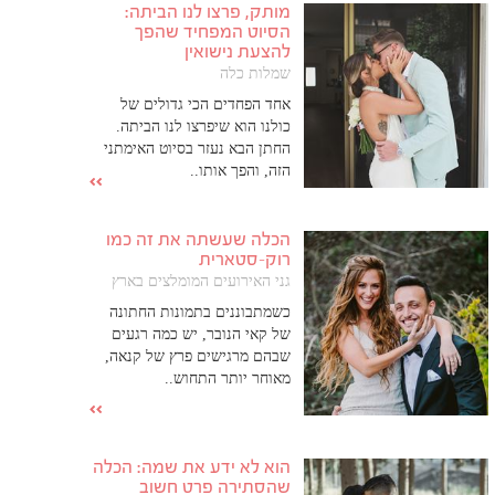
מותק, פרצו לנו הביתה:
הסיוט המפחיד שהפך
להצעת נישואין
שמלות כלה
אחד הפחדים הכי גדולים של
כולנו הוא שיפרצו לנו הביתה.
החתן הבא נעזר בסיוט האימתני
הזה, והפך אותו..
הכלה שעשתה את זה כמו
רוק-סטארית
גני האירועים המומלצים בארץ
כשמתבוננים בתמונות החתונה
של קאי הנובר, יש כמה רגעים
שבהם מרגישים פרץ של קנאה,
מאוחר יותר התחוש..
הוא לא ידע את שמה: הכלה
שהסתירה פרט חשוב