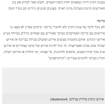
בעונת הקיץ היות ונמצאים תחת כיפת השמים. חשוב מאד לבדוק אם בגן
האירועים קיימת מערכת מיזוג ראויה. מצננים ומזגנים ניידים הם בגדר חובה.
בריכה
לא נוכל לדבר על עונת הקיץ ולא להזכיר בריכה. קיימים בארץ לא מעט גני
אירועים עם בריכה הממוקמים בעיקר באזורים עם שטחים גדולים במיוחד (ע"ע
אירועי קיבוץ). אותם מקומות מציעים אירוע המשלב טבילה בבריכה או אירוע
שכולו נסוב סביב האטרקציה. זה יכול להיות אירוע של שישי בצהריים או אירוע
ערב בכל ימות השבוע. מתאים לחתונות, בר מצווה, ימי הולדת או אירועי חברה,
וקורץ בעיקר לחוגגים צעירים ו"קרחניסטים".
אירוע קיבוץ מדליק (צילום: shutterstock)