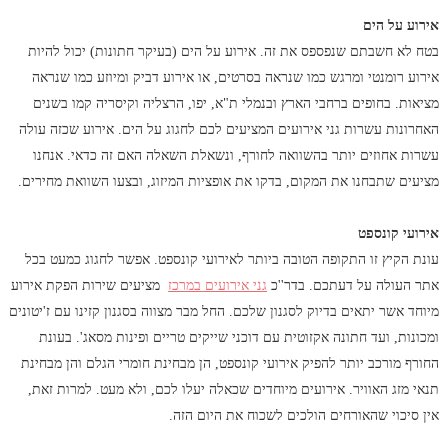
אירוע על הים
בטח לא חשבתם שנפספס את זה. אירוע על הים (בעיקר חתונות) יכול להיות
אירוע רומנטי ומרגש כמו שנראה בסרטים, או אירוע דביק ומיוזע כמו שנראה
מציאות. בחופים ברחבי הארץ ובנמלי ת"א, יפו, הרצליה וקיסריה קמו בשנים
האחרונות עשרות גני אירועים המציעים לכם לחגוג על הים. אירוע שכזה עולה
עשרות אחוזים יותר בהשוואה לחורף, ונשאלת השאלה האם זה כדאי. אנחנו
מציעים שתבחנו את המקום, בדקו את אופציות המיזוג, ובצעו השוואת מחירים.
אירועי קונספט
עונת הקיץ זו התקופה הטובה ביותר לאירועי קונספט. אפשר לחגוג כמעט בכל
אתר העולה על דעתכם. בדר''כ
ג
ני אירועים במרכז
מציעים שירות הפקת אירוע
מיוחד אשר יתאים בדיוק לסגנון שלכם. החל מבר מצווה בסגנון קזינו עם ז'יטונים
ומכונות, ועד חתונה אקזוטית עם דוכני שייקים טריים ופינות מסאג'. בעונת
החורף מורכב יותר להפיק אירועי קונספט, הן מבחינת חומרי הגלם והן מבחינת
תנאי מזג האוויר. אירועים מיוחדים שכאלה יעלו לכם, ולא מעט. למרות זאת,
אין סיכוי שהאורחים הולכים לשכוח את היום הזה.