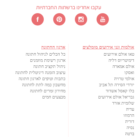
עקבו אחרינו ברשתות החברתיות
אולמות וגני אירועים מומלצים
ארגון החתונה
טאו אולם אירועים
כל הכלים לניהול חתונה
דימיטריוס דליה
ארגון רשימת מוזמנים
אולם אמארה
ניהול תקציב חתונה
ואסקו
עיצוב הזמנה דיגיטלית לחתונה
אולמי טרויה
כתבות וטיפים לארגון חתונה
יורדי הסירה תל אביב
מחשבון כמה לתת לחתונה
בלו קאסל אשדוד
מחירון זמרים לחתונה
גבריאל אולם אירועים
מבצעים חמים
שלומית אזרד
עדיה
הרמוזו
דוריה
נסיה
ברטה