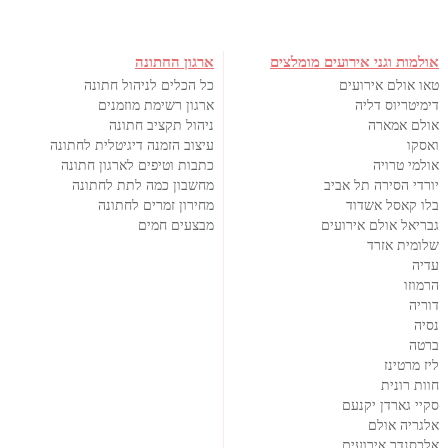
אולמות וגני אירועים מומלצים
ארגון החתונה
טאו אולם אירועים
כל הכלים לניהול חתונה
דימיטריוס דליה
ארגון רשימת מוזמנים
אולם אמארה
ניהול תקציב חתונה
ואסקו
עיצוב הזמנה דיגיטלית לחתונה
אולמי טרויה
כתבות וטיפים לארגון חתונה
יורדי הסירה תל אביב
מחשבון כמה לתת לחתונה
בלו קאסל אשדוד
מחירון זמרים לחתונה
גבריאל אולם אירועים
מבצעים חמים
שלומית אזרד
עדיה
הרמוזו
דוריה
נסיה
ברטה
ליז מרטינז
חוות רונית
סקיי גארדן יקנעם
אלגריה אולם
אלכסנדר אירועים