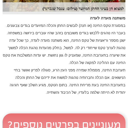
למצוא חן בעיני החתן המיועד (צילום: ענבל שנברגר)
משתנה מעדה לעדה
במסגרת טקס החינה (או חנה) לובשים החתן והכלה המיועדים בגדים צבעונים.
בעבר היו נוהגים ללבוש בגדים משובצים בזהב שהיו עוברים בירושה במשפחה.
ישנן מספר וריאציות של טקס החינה, הוא משתנה מעדה לעדה, כך שכל עדה
נוהגת לערוך טקס שייחודי רק לה. למשל, בחלק מהעדות נוהגת הכלה למשוך
את שיערה בתערובת החינה, שמעניק לו גוון נחושת. יש עדות המשלבות את טקס
החינה עם ההליכה למקווה של הכלה.
תערובת החינה, מסמלת שמירה מפני העין הרע, סגולה לפריון ואושר בחיי
הנישואים. אם הכלה וחברותיה נוהגות למשוח את ידיהם של החתן והכלה
בתערובת החינה בעת מריחת החינה. בתום הטקס, מגיע השלב שאף חגיגה
יהודית לא הייתה שלמה בלעדיו, של הכיבוד והשתייה.
מעוניינים בפרטים נוספים?