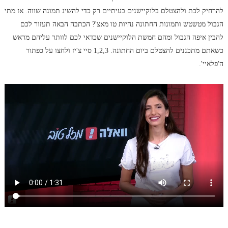
להרחיק לכת ולהצטלם בלוקיישנים בעיתיים רק כדי להשיג תמונה שווה. אז מתי
הגבול מטשטש ותמונות החתונה נהיות טו מאצ'? הכתבה הבאה תעזור לכם
להבין איפה הגבול ומהם חמשת הלוקיישנים שכדאי לכם לוותר עליהם מראש
כשאתם מתכננים להצטלם ביום החתונה. 1,2,3 סיי צ'יז ולחצו על כפתור
ה'פלאיי'.