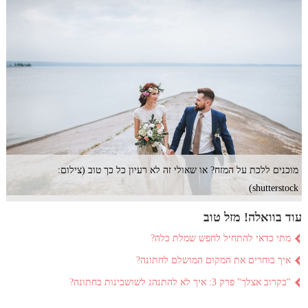
מוכנים ללכת על המזח? או שאולי זה לא רעיון כל כך טוב (צילום:
shutterstock)
עוד בוואלה! מזל טוב
מתי כדאי להתחיל לחפש שמלת כלה?
איך בוחרים את המקום המושלם לחתונה?
"בקרוב אצלך" פרק 3: איך לא להתנהג לשושבינות בחתונה?